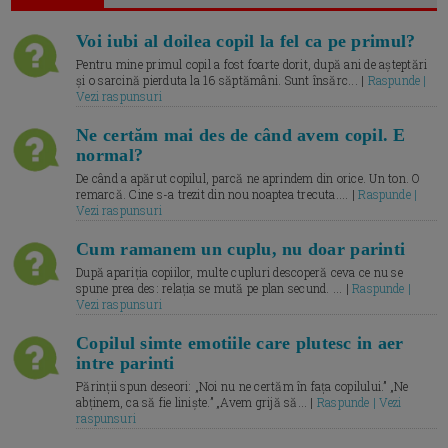
Voi iubi al doilea copil la fel ca pe primul?
Pentru mine primul copil a fost foarte dorit, după ani de așteptări
și o sarcină pierduta la 16 săptămâni. Sunt însărc... |
Raspunde |
Vezi raspunsuri
Ne certăm mai des de când avem copil. E
normal?
De când a apărut copilul, parcă ne aprindem din orice. Un ton. O
remarcă. Cine s-a trezit din nou noaptea trecuta.... |
Raspunde |
Vezi raspunsuri
Cum ramanem un cuplu, nu doar parinti
După apariția copiilor, multe cupluri descoperă ceva ce nu se
spune prea des: relația se mută pe plan secund. ... |
Raspunde |
Vezi raspunsuri
Copilul simte emotiile care plutesc in aer
intre parinti
Părinții spun deseori: „Noi nu ne certăm în fața copilului.” „Ne
abținem, ca să fie liniște.” „Avem grijă să... |
Raspunde | Vezi
raspunsuri