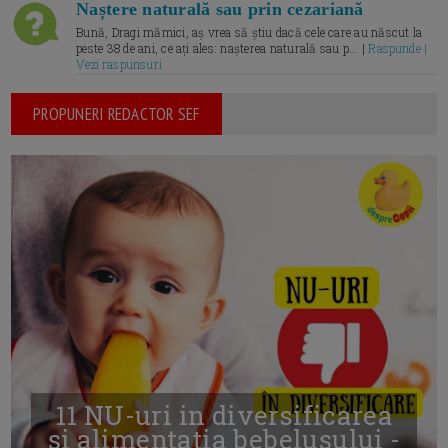
Naștere naturală sau prin cezariană
Bună, Dragi mămici, aș vrea să știu dacă cele care au născut la
peste 38 de ani, ce ați ales: nașterea naturală sau p... |
Raspunde |
Vezi raspunsuri
PROPUNERI REDACTOR SEF
11 NU-uri in diversificarea
și alimentația bebelușului -