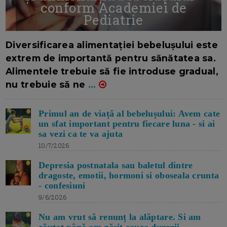
conform Academiei de
Pediatrie
16/7/2026
AUTOR: EDITOR DC.
Diversificarea alimentației bebelușului este
extrem de importantă pentru sănătatea sa.
Alimentele trebuie să fie introduse gradual,
nu trebuie să ne
...
Primul an de viață al bebelușului: Avem cate
un sfat important pentru fiecare luna - si ai
sa vezi ca te va ajuta
10/7/2026
Depresia postnatala sau baletul dintre
dragoste, emotii, hormoni si oboseala crunta
- confesiuni
9/6/2026
Nu am vrut să renunț la alăptare. Si am