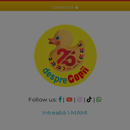
COMUNITATE
Follow us:
|
|
|
|
Intreabă I-MAMI