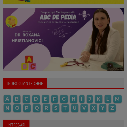
INDEX CUVINTE CHEIE
A
B
C
D
E
F
G
H
I
J
K
L
M
N
O
P
Q
R
S
T
U
V
X
Y
Z
ÎNTREBARI