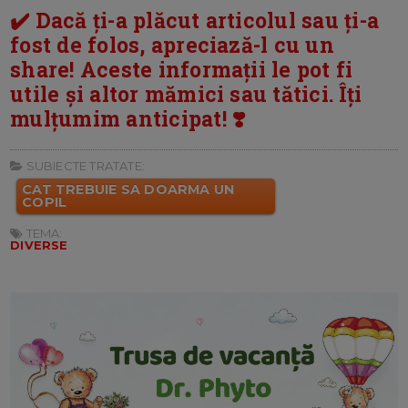
✔️ Dacă ți-a plăcut articolul sau ți-a
fost de folos, apreciază-l cu un
share! Aceste informații le pot fi
utile și altor mămici sau tătici. Îți
mulțumim anticipat! ❣️
SUBIECTE TRATATE:
CAT TREBUIE SA DOARMA UN
COPIL
TEMA:
DIVERSE