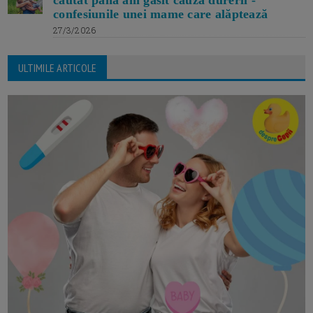
căutat până am găsit cauza durerii -
confesiunile unei mame care alăptează
27/3/2026
ULTIMILE ARTICOLE