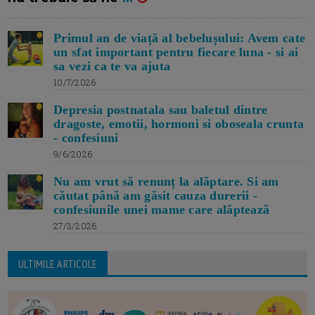
Primul an de viață al bebelușului: Avem cate
un sfat important pentru fiecare luna - si ai
sa vezi ca te va ajuta
10/7/2026
Depresia postnatala sau baletul dintre
dragoste, emotii, hormoni si oboseala crunta
- confesiuni
9/6/2026
Nu am vrut să renunț la alăptare. Si am
căutat până am găsit cauza durerii -
confesiunile unei mame care alăptează
27/3/2026
ULTIMILE ARTICOLE