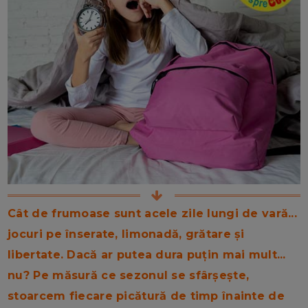
Cât de frumoase sunt acele zile lungi de vară...
jocuri pe înserate, limonadă, grătare și
libertate. Dacă ar putea dura puțin mai mult...
nu? Pe măsură ce sezonul se sfârșește,
stoarcem fiecare picătură de timp înainte de