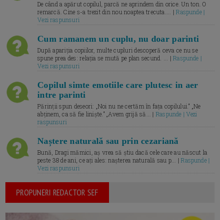
De când a apărut copilul, parcă ne aprindem din orice. Un ton. O
remarcă. Cine s-a trezit din nou noaptea trecuta.... |
Raspunde |
Vezi raspunsuri
Cum ramanem un cuplu, nu doar parinti
După apariția copiilor, multe cupluri descoperă ceva ce nu se
spune prea des: relația se mută pe plan secund. ... |
Raspunde |
Vezi raspunsuri
Copilul simte emotiile care plutesc in aer
intre parinti
Părinții spun deseori: „Noi nu ne certăm în fața copilului.” „Ne
abținem, ca să fie liniște.” „Avem grijă să... |
Raspunde | Vezi
raspunsuri
Naștere naturală sau prin cezariană
Bună, Dragi mămici, aș vrea să știu dacă cele care au născut la
peste 38 de ani, ce ați ales: nașterea naturală sau p... |
Raspunde |
Vezi raspunsuri
PROPUNERI REDACTOR SEF