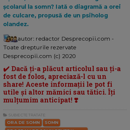
școlarul la somn? Iată o diagramă a orei
de culcare, propusă de un psiholog
olandez.
autor: redactor Desprecopii.com -
Toate drepturile rezervate
Desprecopii.com (c) 2020
✔️ Dacă ți-a plăcut articolul sau ți-a
fost de folos, apreciază-l cu un
share! Aceste informații le pot fi
utile și altor mămici sau tătici. Îți
mulțumim anticipat! ❣️
SUBIECTE TRATATE:
ORA DE SOMN
SOMN