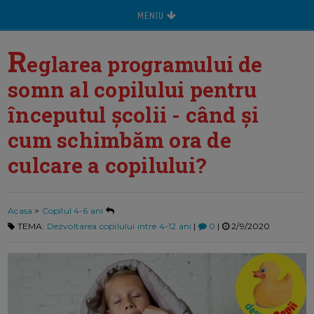
MENIU
R
eglarea programului de
somn al copilului pentru
începutul școlii - când și
cum schimbăm ora de
culcare a copilului?
Acasa
>
Copilul 4-6 ani
TEMA:
Dezvoltarea copilului intre 4-12 ani
|
0
|
2/9/2020