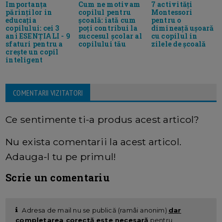
Cum ne motivam
7 activități
Importanța
copilul pentru
Montessori
părinților in
școală: iată cum
pentru o
educația
poți contribui la
dimineață ușoară
copilului: cei 3
succesul școlar al
cu copilul in
ani ESENȚIALI - 9
copilului tău
zilele de școală
sfaturi pentru a
crește un copil
inteligent
COMENTARII VIZITATORI
Ce sentimente ti-a produs acest articol?
Nu exista comentarii la acest articol.
Adauga-l tu pe primul!
Scrie un comentariu
Adresa de mail nu se publică (ramâi anonim)
dar
completarea corectă este necesară
pentru