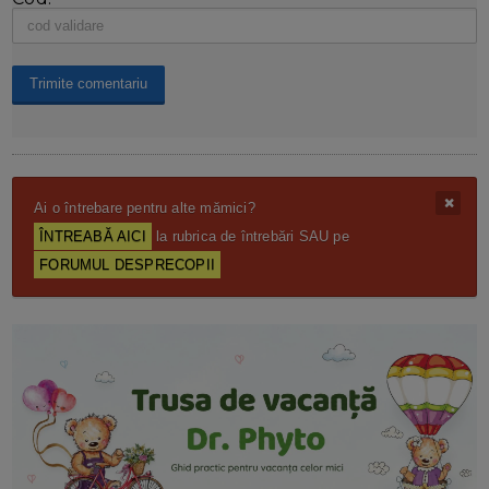
Ai o întrebare pentru alte mămici?
ÎNTREABĂ AICI
la rubrica de întrebări SAU pe
FORUMUL DESPRECOPII