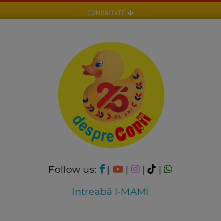
COMUNITATE
Follow us:
|
|
|
|
Intreabă I-MAMI