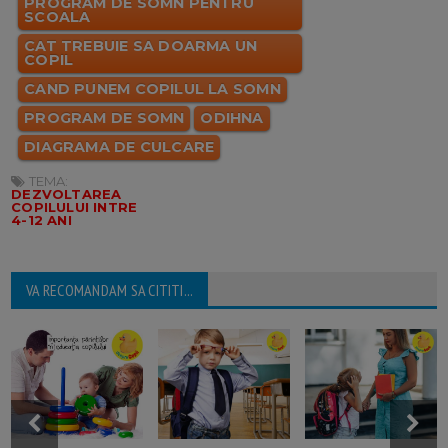
PROGRAM DE SOMN PENTRU
SCOALA
CAT TREBUIE SA DOARMA UN
COPIL
CAND PUNEM COPILUL LA SOMN
PROGRAM DE SOMN
ODIHNA
DIAGRAMA DE CULCARE
TEMA:
DEZVOLTAREA
COPILULUI INTRE
4-12 ANI
VA RECOMANDAM SA CITITI...