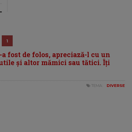
1
i-a fost de folos, apreciază-l cu un
tile și altor mămici sau tătici. Îți
TEMA:
DIVERSE