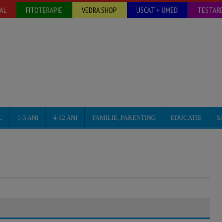
AL
FITOTERAPIE
VEDRA SHOP
USCAT + UMED
TESTARE
L
1-3 ANI
4-12 ANI
FAMILIE, PARENTING
EDUCATIE
S