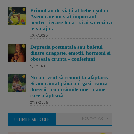
Primul an de viață al bebelușului:
Avem cate un sfat important
pentru fiecare luna - si ai sa vezi ca
te va ajuta
10/7/2026
Depresia postnatala sau baletul
dintre dragoste, emotii, hormoni si
oboseala crunta - confesiuni
9/6/2026
Nu am vrut să renunț la alăptare.
Si am căutat până am găsit cauza
durerii - confesiunile unei mame
care alăptează
27/3/2026
ULTIMILE ARTICOLE
NOUTATI AICI