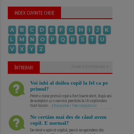
INDEX CUVINTE CHEIE
A
B
C
D
E
F
G
H
I
J
K
L
M
N
O
P
Q
R
S
T
U
V
X
Y
Z
ÎNTREBARI
PUNE O ÎNTREBARE
Voi iubi al doilea copil la fel ca pe
primul?
Pentru mine primul copil a fost foarte dorit, după ani
de așteptări și o sarcină pierduta la 16 săptămâni.
Sunt însărc... |
Raspunde | Vezi raspunsuri
Ne certăm mai des de când avem
copil. E normal?
De când a apărut copilul, parcă ne aprindem din