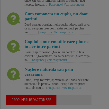
orice. Un ton. O remarcă. Cine s-a trezit din nou
noaptea trecuta.... |
Raspunde | Vezi raspunsuri
Cum ramanem un cuplu, nu doar
parinti
După apariția copiilor, multe cupluri descoperă ceva
ce nu se spune prea des: relația se mută pe plan
secund. ... |
Raspunde | Vezi raspunsuri
Copilul simte emotiile care plutesc
in aer intre parinti
Părinții spun deseori: „Noi nu ne certăm în fața
copilului.” „Ne abținem, ca să fie liniște.” „Avem grijă
să... |
Raspunde | Vezi raspunsuri
Naștere naturală sau prin
cezariană
Bună, Dragi mămici, aș vrea să știu dacă cele care
au născut la peste 38 de ani, ce ați ales: nașterea
naturală sau p... |
Raspunde | Vezi raspunsuri
PROPUNERI REDACTOR SEF