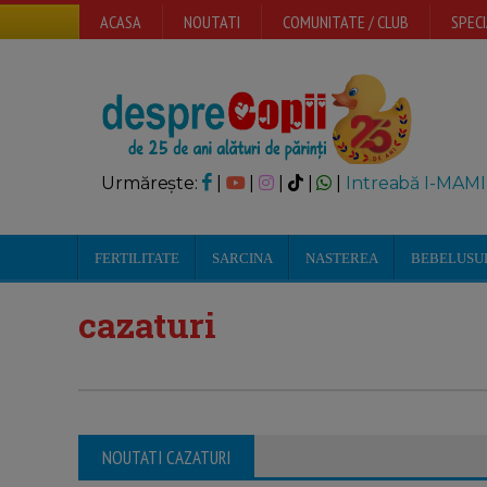
ACASA
NOUTATI
COMUNITATE / CLUB
SPECI
Urmărește:
|
|
|
|
|
Intreabă I-MAMI
FERTILITATE
SARCINA
NASTEREA
BEBELUSU
cazaturi
NOUTATI CAZATURI