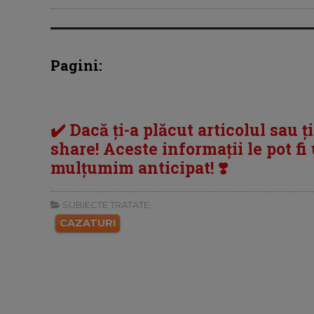
Pagini:
✔️ Dacă ți-a plăcut articolul sau ț
share! Aceste informații le pot fi u
mulțumim anticipat! ❣️
SUBIECTE TRATATE:
CAZATURI