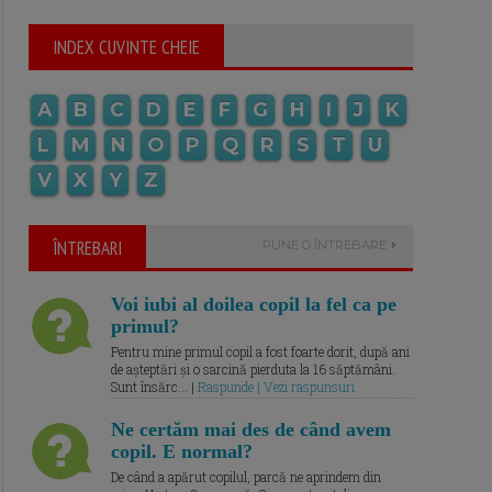
INDEX CUVINTE CHEIE
A
B
C
D
E
F
G
H
I
J
K
L
M
N
O
P
Q
R
S
T
U
V
X
Y
Z
ÎNTREBARI
PUNE O ÎNTREBARE
Voi iubi al doilea copil la fel ca pe
primul?
Pentru mine primul copil a fost foarte dorit, după ani
de așteptări și o sarcină pierduta la 16 săptămâni.
Sunt însărc... |
Raspunde | Vezi raspunsuri
Ne certăm mai des de când avem
copil. E normal?
De când a apărut copilul, parcă ne aprindem din