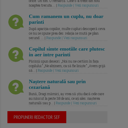
orice. Un ton. O remarcă. Cine s-a trezit din nou
noaptea trecuta.... |
Raspunde | Vezi raspunsuri
Cum ramanem un cuplu, nu doar
parinti
După apariția copiilor, multe cupluri descoperă ceva
ce nu se spune prea des: relația se mută pe plan
secund. ... |
Raspunde | Vezi raspunsuri
Copilul simte emotiile care plutesc
in aer intre parinti
Părinții spun deseori: „Noi nu ne certăm în fața
copilului.” „Ne abținem, ca să fie liniște.” „Avem grijă
să... |
Raspunde | Vezi raspunsuri
Naștere naturală sau prin
cezariană
Bună, Dragi mămici, aș vrea să știu dacă cele care
au născut la peste 38 de ani, ce ați ales: nașterea
naturală sau p... |
Raspunde | Vezi raspunsuri
PROPUNERI REDACTOR SEF