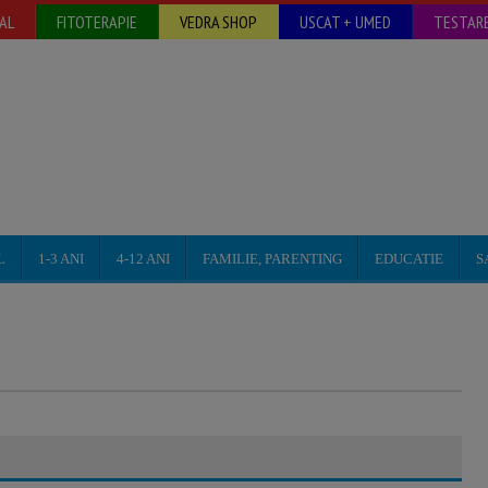
AL
FITOTERAPIE
VEDRA SHOP
USCAT + UMED
TESTARE
L
1-3 ANI
4-12 ANI
FAMILIE, PARENTING
EDUCATIE
S