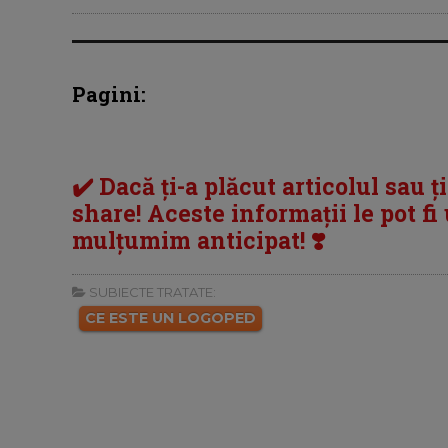
Pagini:
✔️ Dacă ți-a plăcut articolul sau ț
share! Aceste informații le pot fi u
mulțumim anticipat! ❣️
SUBIECTE TRATATE:
CE ESTE UN LOGOPED