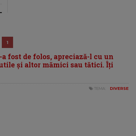
1
i-a fost de folos, apreciază-l cu un
tile și altor mămici sau tătici. Îți
TEMA:
DIVERSE