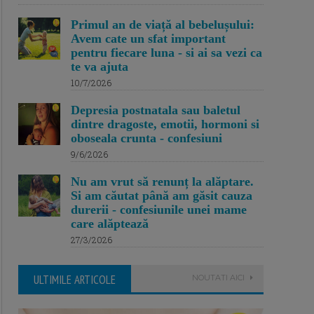
Primul an de viață al bebelușului:
Avem cate un sfat important
pentru fiecare luna - si ai sa vezi ca
te va ajuta
10/7/2026
Depresia postnatala sau baletul
dintre dragoste, emotii, hormoni si
oboseala crunta - confesiuni
9/6/2026
Nu am vrut să renunț la alăptare.
Si am căutat până am găsit cauza
durerii - confesiunile unei mame
care alăptează
27/3/2026
ULTIMILE ARTICOLE
NOUTATI AICI