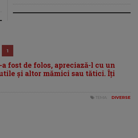
1
i-a fost de folos, apreciază-l cu un
tile și altor mămici sau tătici. Îți
TEMA:
DIVERSE