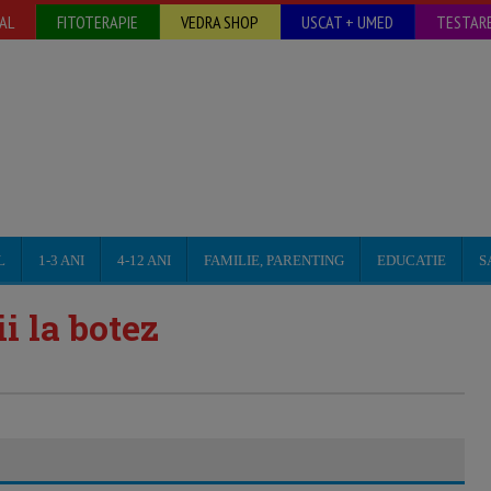
AL
FITOTERAPIE
VEDRA SHOP
USCAT + UMED
TESTARE
L
1-3 ANI
4-12 ANI
FAMILIE, PARENTING
EDUCATIE
S
ii la botez