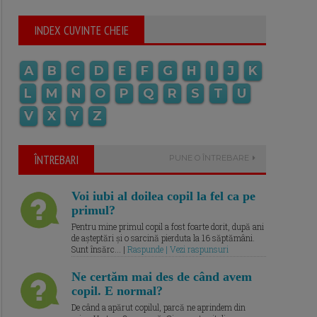
INDEX CUVINTE CHEIE
A
B
C
D
E
F
G
H
I
J
K
L
M
N
O
P
Q
R
S
T
U
V
X
Y
Z
ÎNTREBARI
PUNE O ÎNTREBARE
Voi iubi al doilea copil la fel ca pe
primul?
Pentru mine primul copil a fost foarte dorit, după ani
de așteptări și o sarcină pierduta la 16 săptămâni.
Sunt însărc... |
Raspunde | Vezi raspunsuri
Ne certăm mai des de când avem
copil. E normal?
De când a apărut copilul, parcă ne aprindem din