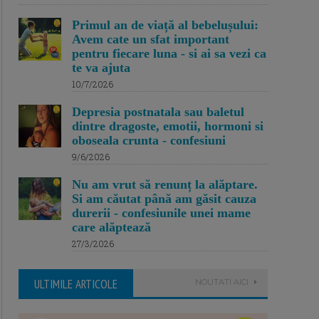
Primul an de viață al bebelușului:
Avem cate un sfat important
pentru fiecare luna - si ai sa vezi ca
te va ajuta
10/7/2026
Depresia postnatala sau baletul
dintre dragoste, emotii, hormoni si
oboseala crunta - confesiuni
9/6/2026
Nu am vrut să renunț la alăptare.
Si am căutat până am găsit cauza
durerii - confesiunile unei mame
care alăptează
27/3/2026
ULTIMILE ARTICOLE
NOUTATI AICI