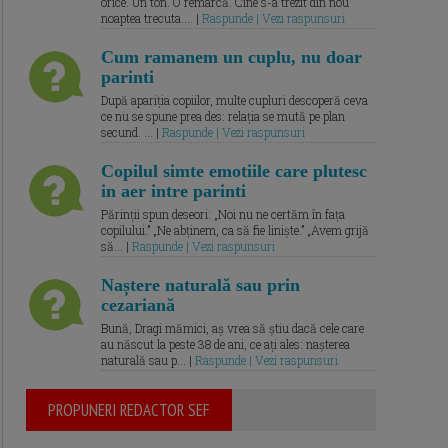
orice. Un ton. O remarcă. Cine s-a trezit din nou
noaptea trecuta.... |
Raspunde | Vezi raspunsuri
Cum ramanem un cuplu, nu doar
parinti
După apariția copiilor, multe cupluri descoperă ceva
ce nu se spune prea des: relația se mută pe plan
secund. ... |
Raspunde | Vezi raspunsuri
Copilul simte emotiile care plutesc
in aer intre parinti
Părinții spun deseori: „Noi nu ne certăm în fața
copilului.” „Ne abținem, ca să fie liniște.” „Avem grijă
să... |
Raspunde | Vezi raspunsuri
Naștere naturală sau prin
cezariană
Bună, Dragi mămici, aș vrea să știu dacă cele care
au născut la peste 38 de ani, ce ați ales: nașterea
naturală sau p... |
Raspunde | Vezi raspunsuri
PROPUNERI REDACTOR SEF