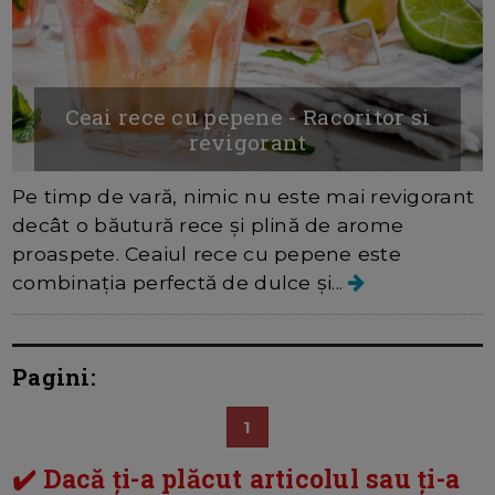
Ceai rece cu pepene - Racoritor si
revigorant
Pe timp de vară, nimic nu este mai revigorant
decât o băutură rece și plină de arome
proaspete. Ceaiul rece cu pepene este
combinația perfectă de dulce și...
Pagini:
1
✔️ Dacă ți-a plăcut articolul sau ți-a