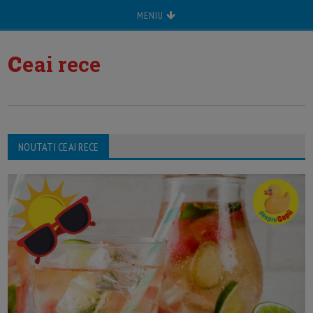
MENIU
c
eai rece
NOUTATI CEAI RECE