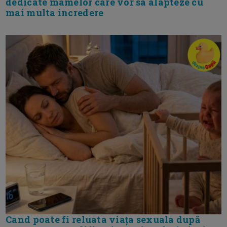
dedicate mamelor care vor sa alapteze cu
mai multa incredere
Cand poate fi reluata viața sexuala după