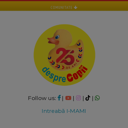
COMUNITATE
Follow us:
|
|
|
|
Intreabă I-MAMI