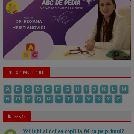
INDEX CUVINTE CHEIE
A
B
C
D
E
F
G
H
I
J
K
L
M
N
O
P
Q
R
S
T
U
V
X
Y
Z
ÎNTREBARI
Voi iubi al doilea copil la fel ca pe primul?