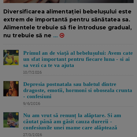
16/7/2026
AUTOR: EDITOR DC.
Diversificarea alimentației bebelușului este
extrem de importantă pentru sănătatea sa.
Alimentele trebuie să fie introduse gradual,
nu trebuie să ne
...
Primul an de viață al bebelușului: Avem cate
un sfat important pentru fiecare luna - si ai
sa vezi ca te va ajuta
10/7/2026
Depresia postnatala sau baletul dintre
dragoste, emotii, hormoni si oboseala crunta
- confesiuni
9/6/2026
Nu am vrut să renunț la alăptare. Si am
căutat până am găsit cauza durerii -
confesiunile unei mame care alăptează
27/3/2026