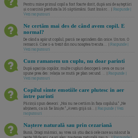
Pentru mine primul copil a fost foarte dorit, după ani de așteptări
și o sarcină pierduta la 16 săptămâni. Sunt însărc... |
Raspunde |
Vezi raspunsuri
Ne certăm mai des de când avem copil. E
normal?
De când a apărut copilul, parcă ne aprindem din orice. Un ton. O
remarcă. Cine s-a trezit din nou noaptea trecuta.... |
Raspunde |
Vezi raspunsuri
Cum ramanem un cuplu, nu doar parinti
După apariția copiilor, multe cupluri descoperă ceva ce nu se
spune prea des: relația se mută pe plan secund. ... |
Raspunde |
Vezi raspunsuri
Copilul simte emotiile care plutesc in aer
intre parinti
Părinții spun deseori: „Noi nu ne certăm în fața copilului.” „Ne
abținem, ca să fie liniște.” „Avem grijă să... |
Raspunde | Vezi
raspunsuri
Naștere naturală sau prin cezariană
Bună, Dragi mămici, aș vrea să știu dacă cele care au născut la
peste 38 de ani, ce ați ales: nașterea naturală sau p... |
Raspunde |