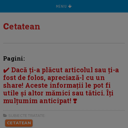
MENIU
c
etatean
Pagini:
✔️ Dacă ți-a plăcut articolul sau ți-a
fost de folos, apreciază-l cu un
share! Aceste informații le pot fi
utile și altor mămici sau tătici. Îți
mulțumim anticipat! ❣️
SUBIECTE TRATATE:
CETATEAN