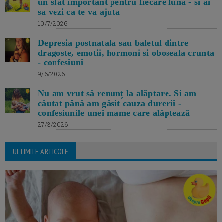
un sfat important pentru fiecare luna - si ai
sa vezi ca te va ajuta
10/7/2026
Depresia postnatala sau baletul dintre
dragoste, emotii, hormoni si oboseala crunta
- confesiuni
9/6/2026
Nu am vrut să renunț la alăptare. Si am
căutat până am găsit cauza durerii -
confesiunile unei mame care alăptează
27/3/2026
ULTIMILE ARTICOLE