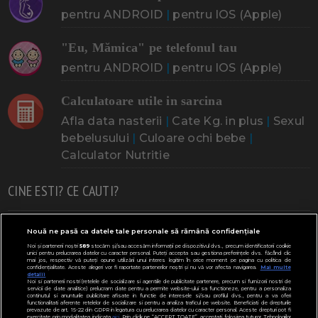
pentru ANDROID
|
pentru IOS (Apple)
"Eu, Mămica" pe telefonul tau
pentru ANDROID
|
pentru IOS (Apple)
Calculatoare utile in sarcina
Afla data nasterii
|
Cate Kg. in plus
|
Sexul
bebelusului
|
Culoare ochi bebe
|
Calculator Nutritie
CINE ESTI? CE CAUTI?
Doresc un copil
Adoptia
Probleme cu sarcina
Nouă ne pasă ca datele tale personale să rămână confidențiale
Noi și partenerii noștri
589
stocăm și/sau accesăm informații pe dispozitivul dvs., precum identificatorii cookie
Urmeaza sa nasc
Probleme alaptare
Bebe plange
unici pentru prelucrarea datelor cu caracter personal. Puteți accepta sau gestiona preferințele dvs. făcând clic
mai jos, respectiv vă puteți opune utilizării unui interes legitim în orice moment pe pagina cu politica de
confidențialitate. Aceste alegeri vor fi raportate partenerilor noștri și nu vă vor afecta navigarea.
Mai multe
Bebe febra
Caut bona
Cresa, Gradinta
detalii
Noi si partenerii nostri (retelele de socializare si agentiile de publicitate partenere, precum si furnizorii nostri de
servicii de date analitice) prelucram date pentru a permite website-ului sa functioneze, pentru a personaliza
Mergem la scoala
Copil bolnav
Copii cu nevoi speciale
continutul si anunturile publicitare afisate in functie de interesele si/sau profilul dvs., pentru a va oferi
functionalitati aferente retelelor de socializare si pentru a analiza traficul pe website. Beneficiati de drepturile
prevazute de art. 15-22 din GDPR in legatura cu prelucrarea datelor cu caracter personal. Aceste drepturi pot fi
Gemeni, Tripleti
Legislativ
CONCURSURI
exercitate prin modalitatea indicata
aici
. Prin click pe “ACCEPT TOATE”, acceptati folosirea tuturor Tehnologiilor