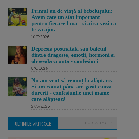
Primul an de viață al bebelușului:
Avem cate un sfat important
pentru fiecare luna - si ai sa vezi ca
te va ajuta
10/7/2026
Depresia postnatala sau baletul
dintre dragoste, emotii, hormoni si
oboseala crunta - confesiuni
9/6/2026
Nu am vrut să renunț la alăptare.
Si am căutat până am găsit cauza
durerii - confesiunile unei mame
care alăptează
27/3/2026
ULTIMILE ARTICOLE
NOUTATI AICI