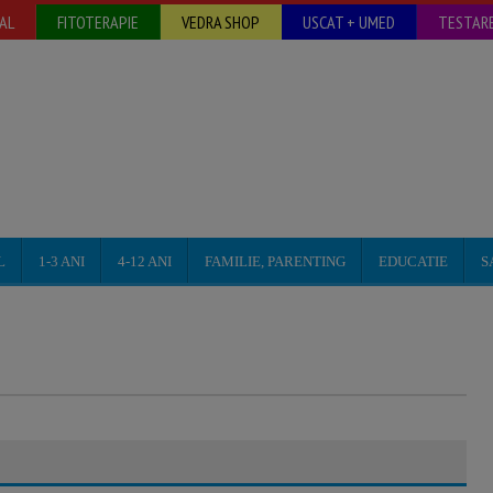
AL
FITOTERAPIE
VEDRA SHOP
USCAT + UMED
TESTARE
L
1-3 ANI
4-12 ANI
FAMILIE, PARENTING
EDUCATIE
S