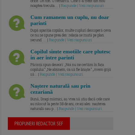
orice. Un ton. O remarcă. Cine s-a trezit din nou
noaptea trecuta.... |
Raspunde | Vezi raspunsuri
Cum ramanem un cuplu, nu doar
parinti
După apariția copiilor, multe cupluri descoperă ceva
ce nu se spune prea des: relația se mută pe plan
secund. ... |
Raspunde | Vezi raspunsuri
Copilul simte emotiile care plutesc
in aer intre parinti
Părinții spun deseori: „Noi nu ne certăm în fața
copilului.” „Ne abținem, ca să fie liniște.” „Avem grijă
să... |
Raspunde | Vezi raspunsuri
Naștere naturală sau prin
cezariană
Bună, Dragi mămici, aș vrea să știu dacă cele care
au născut la peste 38 de ani, ce ați ales: nașterea
naturală sau p... |
Raspunde | Vezi raspunsuri
PROPUNERI REDACTOR SEF