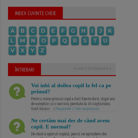
INDEX CUVINTE CHEIE
A
B
C
D
E
F
G
H
I
J
K
L
M
N
O
P
Q
R
S
T
U
V
X
Y
Z
ÎNTREBARI
PUNE O ÎNTREBARE
Voi iubi al doilea copil la fel ca pe
primul?
Pentru mine primul copil a fost foarte dorit, după ani
de așteptări și o sarcină pierduta la 16 săptămâni.
Sunt însărc... |
Raspunde | Vezi raspunsuri
Ne certăm mai des de când avem
copil. E normal?
De când a apărut copilul, parcă ne aprindem din