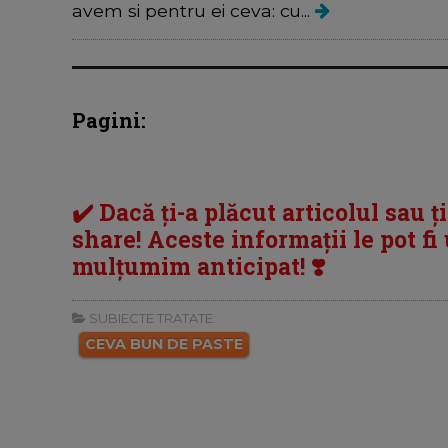
avem si pentru ei ceva: cu...
Pagini:
✔️ Dacă ți-a plăcut articolul sau ț
share! Aceste informații le pot fi u
mulțumim anticipat! ❣️
SUBIECTE TRATATE:
CEVA BUN DE PASTE