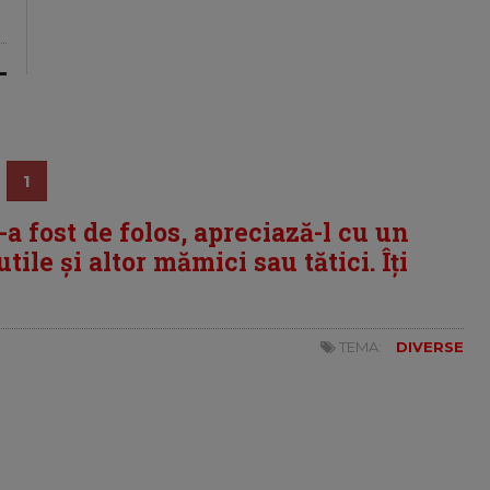
1
i-a fost de folos, apreciază-l cu un
tile și altor mămici sau tătici. Îți
TEMA:
DIVERSE