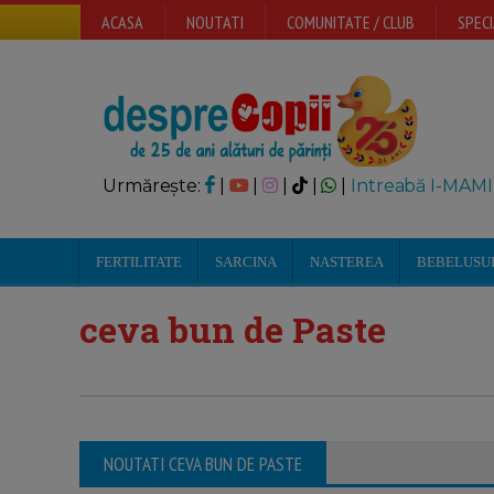
ACASA
NOUTATI
COMUNITATE / CLUB
SPECI
Urmărește:
|
|
|
|
|
Intreabă I-MAMI
FERTILITATE
SARCINA
NASTEREA
BEBELUSU
ceva bun de Paste
NOUTATI CEVA BUN DE PASTE