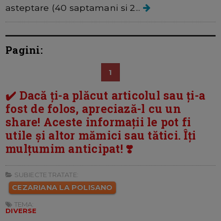
asteptare (40 saptamani si 2...
Pagini:
1
✔️ Dacă ți-a plăcut articolul sau ți-a
fost de folos, apreciază-l cu un
share! Aceste informații le pot fi
utile și altor mămici sau tătici. Îți
mulțumim anticipat! ❣️
SUBIECTE TRATATE:
CEZARIANA LA POLISANO
TEMA:
DIVERSE