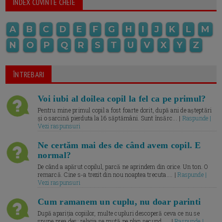
INDEX CUVINTE CHEIE
A
B
C
D
E
F
G
H
I
J
K
L
M
N
O
P
Q
R
S
T
U
V
X
Y
Z
ÎNTREBARI
Voi iubi al doilea copil la fel ca pe primul?
Pentru mine primul copil a fost foarte dorit, după ani de așteptări
și o sarcină pierduta la 16 săptămâni. Sunt însărc... |
Raspunde |
Vezi raspunsuri
Ne certăm mai des de când avem copil. E
normal?
De când a apărut copilul, parcă ne aprindem din orice. Un ton. O
remarcă. Cine s-a trezit din nou noaptea trecuta.... |
Raspunde |
Vezi raspunsuri
Cum ramanem un cuplu, nu doar parinti
După apariția copiilor, multe cupluri descoperă ceva ce nu se
spune prea des: relația se mută pe plan secund. ... |
Raspunde |