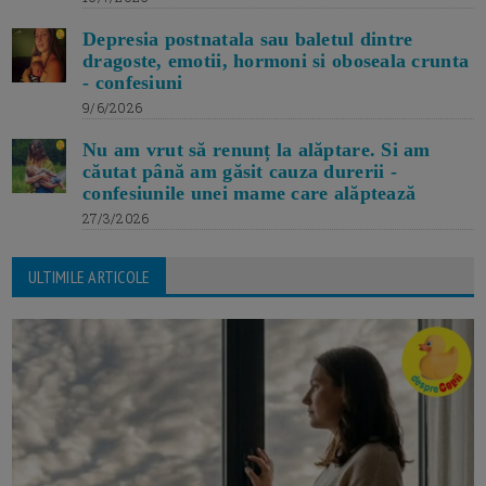
Depresia postnatala sau baletul dintre
dragoste, emotii, hormoni si oboseala crunta
- confesiuni
9/6/2026
Nu am vrut să renunț la alăptare. Si am
căutat până am găsit cauza durerii -
confesiunile unei mame care alăptează
27/3/2026
ULTIMILE ARTICOLE