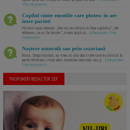
Vezi raspunsuri
Copilul simte emotiile care plutesc in aer
intre parinti
Părinții spun deseori: „Noi nu ne certăm în fața copilului.” „Ne
abținem, ca să fie liniște.” „Avem grijă să... |
Raspunde | Vezi
raspunsuri
Naștere naturală sau prin cezariană
Bună, Dragi mămici, aș vrea să știu dacă cele care au născut la
peste 38 de ani, ce ați ales: nașterea naturală sau p... |
Raspunde |
Vezi raspunsuri
PROPUNERI REDACTOR SEF