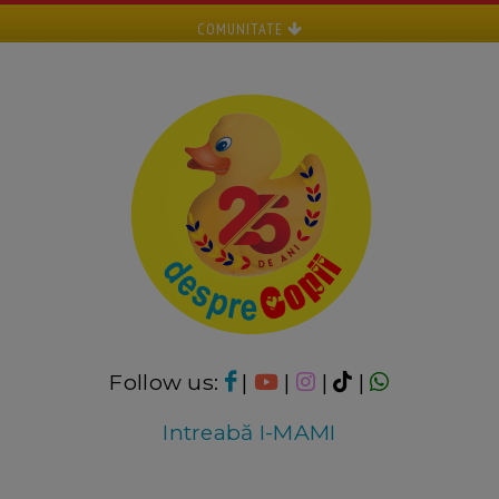
COMUNITATE
Follow us:
|
|
|
|
Intreabă I-MAMI