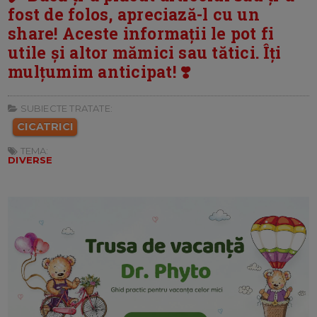
fost de folos, apreciază-l cu un
share! Aceste informații le pot fi
utile și altor mămici sau tătici. Îți
mulțumim anticipat! ❣️
SUBIECTE TRATATE:
CICATRICI
TEMA:
DIVERSE