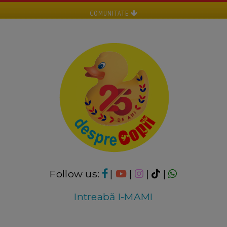
COMUNITATE
Follow us:
|
|
|
|
Intreabă I-MAMI