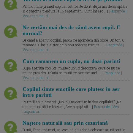
Pentru mine primul copil a fost foarte dorit, după ani de așteptări
și o sarcină pierduta la 16 săptămâni. Sunt însărc... |
Raspunde |
Vezi raspunsuri
Ne certăm mai des de când avem copil. E
normal?
De când a apărut copilul, parcă ne aprindem din orice. Un ton. O
remarcă. Cine s-a trezit din nou noaptea trecuta.... |
Raspunde |
Vezi raspunsuri
Cum ramanem un cuplu, nu doar parinti
După apariția copiilor, multe cupluri descoperă ceva ce nu se
spune prea des: relația se mută pe plan secund. ... |
Raspunde |
Vezi raspunsuri
Copilul simte emotiile care plutesc in aer
intre parinti
Părinții spun deseori: „Noi nu ne certăm în fața copilului.” „Ne
abținem, ca să fie liniște.” „Avem grijă să... |
Raspunde | Vezi
raspunsuri
Naștere naturală sau prin cezariană
Bună, Dragi mămici, aș vrea să știu dacă cele care au născut la