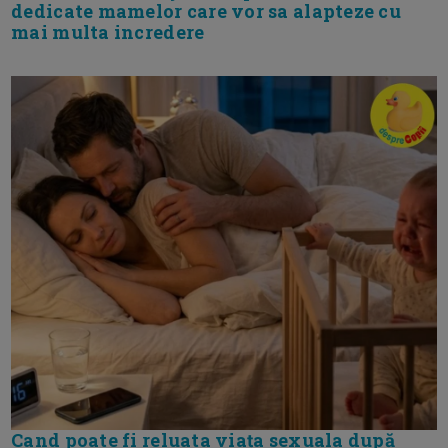
dedicate mamelor care vor sa alapteze cu
mai multa incredere
Cand poate fi reluata viața sexuala după