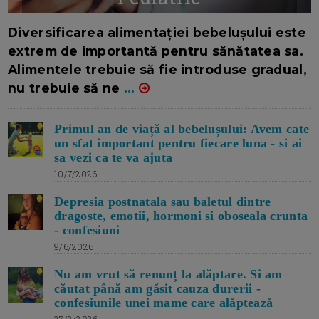
16/7/2026
AUTOR: EDITOR DC.
Diversificarea alimentației bebelușului este
extrem de importantă pentru sănătatea sa.
Alimentele trebuie să fie introduse gradual,
nu trebuie să ne
...
Primul an de viață al bebelușului: Avem cate
un sfat important pentru fiecare luna - si ai
sa vezi ca te va ajuta
10/7/2026
Depresia postnatala sau baletul dintre
dragoste, emotii, hormoni si oboseala crunta
- confesiuni
9/6/2026
Nu am vrut să renunț la alăptare. Si am
căutat până am găsit cauza durerii -
confesiunile unei mame care alăptează