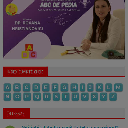
INDEX CUVINTE CHEIE
A
B
C
D
E
F
G
H
I
J
K
L
M
N
O
P
Q
R
S
T
U
V
X
Y
Z
ÎNTREBARI
Voi iubi al doilea copil la fel ca pe primul?