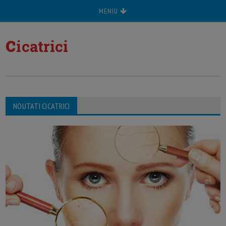
MENIU
c
icatrici
NOUTATI CICATRICI