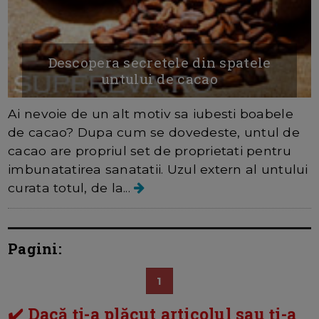
Descopera secretele din spatele
untului de cacao
Ai nevoie de un alt motiv sa iubesti boabele
de cacao? Dupa cum se dovedeste, untul de
cacao are propriul set de proprietati pentru
imbunatatirea sanatatii. Uzul extern al untului
curata totul, de la...
Pagini:
1
✔️ Dacă ți-a plăcut articolul sau ți-a