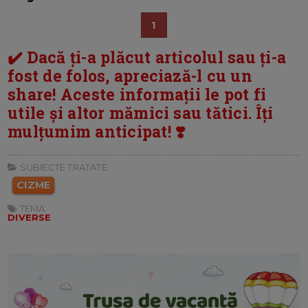
1
✔️ Dacă ți-a plăcut articolul sau ți-a
fost de folos, apreciază-l cu un
share! Aceste informații le pot fi
utile și altor mămici sau tătici. Îți
mulțumim anticipat! ❣️
SUBIECTE TRATATE:
CIZME
TEMA:
DIVERSE