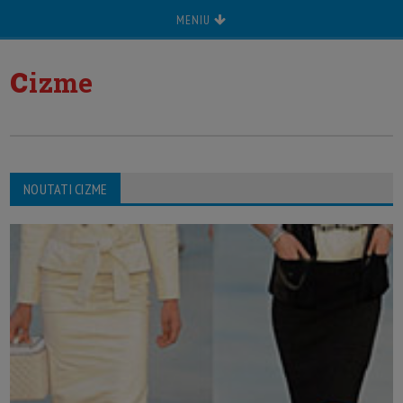
MENIU
c
izme
NOUTATI CIZME