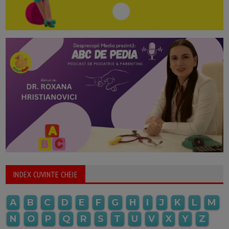
INDEX CUVINTE CHEIE
A
B
C
D
E
F
G
H
I
J
K
L
M
N
O
P
Q
R
S
T
U
V
X
Y
Z