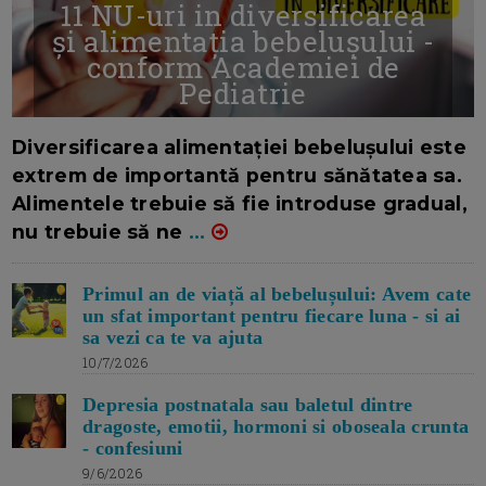
11 NU-uri in diversificarea
și alimentația bebelușului -
conform Academiei de
Pediatrie
16/7/2026
AUTOR: EDITOR DC.
Diversificarea alimentației bebelușului este
extrem de importantă pentru sănătatea sa.
Alimentele trebuie să fie introduse gradual,
nu trebuie să ne
...
Primul an de viață al bebelușului: Avem cate
un sfat important pentru fiecare luna - si ai
sa vezi ca te va ajuta
10/7/2026
Depresia postnatala sau baletul dintre
dragoste, emotii, hormoni si oboseala crunta
- confesiuni
9/6/2026