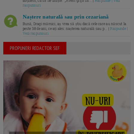
abținem, ca să fie liniște.” „Avem grijă să... |
Raspunde | Vezi
raspunsuri
Naștere naturală sau prin cezariană
Bună, Dragi mămici, aș vrea să știu dacă cele care au născut la
peste 38 de ani, ce ați ales: nașterea naturală sau p... |
Raspunde |
Vezi raspunsuri
PROPUNERI REDACTOR SEF