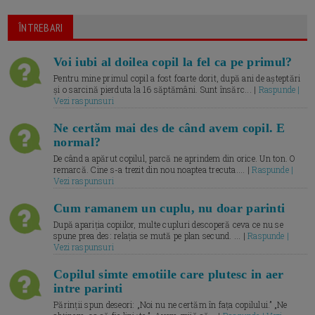
ÎNTREBARI
Voi iubi al doilea copil la fel ca pe primul?
Pentru mine primul copil a fost foarte dorit, după ani de așteptări
și o sarcină pierduta la 16 săptămâni. Sunt însărc... |
Raspunde |
Vezi raspunsuri
Ne certăm mai des de când avem copil. E
normal?
De când a apărut copilul, parcă ne aprindem din orice. Un ton. O
remarcă. Cine s-a trezit din nou noaptea trecuta.... |
Raspunde |
Vezi raspunsuri
Cum ramanem un cuplu, nu doar parinti
După apariția copiilor, multe cupluri descoperă ceva ce nu se
spune prea des: relația se mută pe plan secund. ... |
Raspunde |
Vezi raspunsuri
Copilul simte emotiile care plutesc in aer
intre parinti
Părinții spun deseori: „Noi nu ne certăm în fața copilului.” „Ne