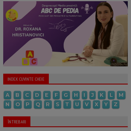
INDEX CUVINTE CHEIE
A
B
C
D
E
F
G
H
I
J
K
L
M
N
O
P
Q
R
S
T
U
V
X
Y
Z
ÎNTREBARI