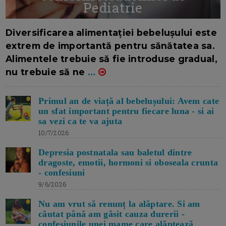
Pediatrie
16/7/2026
AUTOR: EDITOR DC.
Diversificarea alimentației bebelușului este
extrem de importantă pentru sănătatea sa.
Alimentele trebuie să fie introduse gradual,
nu trebuie să ne
...
Primul an de viață al bebelușului: Avem cate
un sfat important pentru fiecare luna - si ai
sa vezi ca te va ajuta
10/7/2026
Depresia postnatala sau baletul dintre
dragoste, emotii, hormoni si oboseala crunta
- confesiuni
9/6/2026
Nu am vrut să renunț la alăptare. Si am
căutat până am găsit cauza durerii -
confesiunile unei mame care alăptează