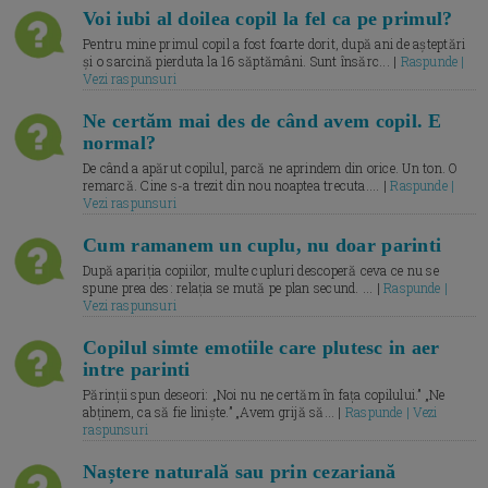
Voi iubi al doilea copil la fel ca pe primul?
Pentru mine primul copil a fost foarte dorit, după ani de așteptări
și o sarcină pierduta la 16 săptămâni. Sunt însărc... |
Raspunde |
Vezi raspunsuri
Ne certăm mai des de când avem copil. E
normal?
De când a apărut copilul, parcă ne aprindem din orice. Un ton. O
remarcă. Cine s-a trezit din nou noaptea trecuta.... |
Raspunde |
Vezi raspunsuri
Cum ramanem un cuplu, nu doar parinti
După apariția copiilor, multe cupluri descoperă ceva ce nu se
spune prea des: relația se mută pe plan secund. ... |
Raspunde |
Vezi raspunsuri
Copilul simte emotiile care plutesc in aer
intre parinti
Părinții spun deseori: „Noi nu ne certăm în fața copilului.” „Ne
abținem, ca să fie liniște.” „Avem grijă să... |
Raspunde | Vezi
raspunsuri
Naștere naturală sau prin cezariană