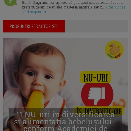
Bună, Dragi mămici, aș vrea să știu dacă cele care au născut la
peste 38 de ani, ce ați ales: nașterea naturală sau p... |
Raspunde |
Vezi raspunsuri
PROPUNERI REDACTOR SEF
11 NU-uri in diversificarea
și alimentația bebelușului -
conform Academiei de