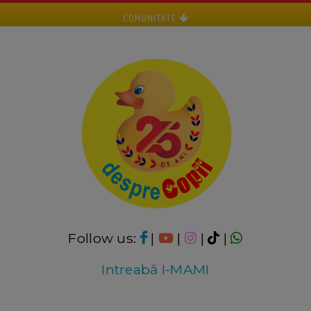
COMUNITATE
Follow us:
|
|
|
|
Intreabă I-MAMI