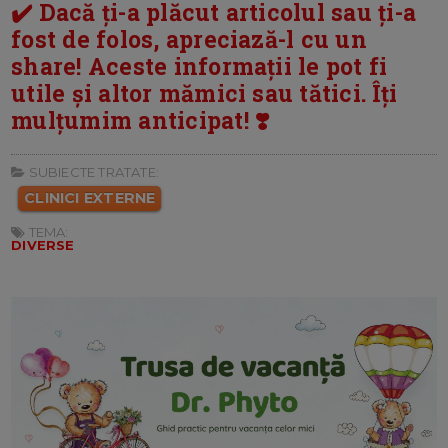
✔️ Dacă ți-a plăcut articolul sau ți-a
fost de folos, apreciază-l cu un
share! Aceste informații le pot fi
utile și altor mămici sau tătici. Îți
mulțumim anticipat! ❣️
SUBIECTE TRATATE:
CLINICI EXTERNE
TEMA:
DIVERSE