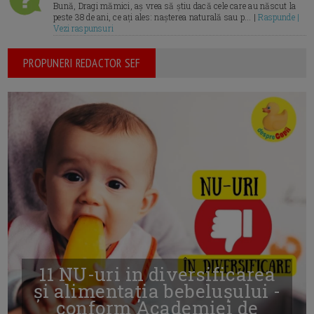
Bună, Dragi mămici, aș vrea să știu dacă cele care au născut la
peste 38 de ani, ce ați ales: nașterea naturală sau p... |
Raspunde |
Vezi raspunsuri
PROPUNERI REDACTOR SEF
11 NU-uri in diversificarea
și alimentația bebelușului -
conform Academiei de