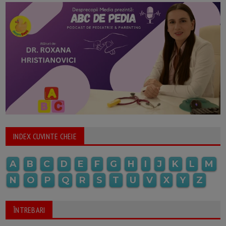
INDEX CUVINTE CHEIE
A
B
C
D
E
F
G
H
I
J
K
L
M
N
O
P
Q
R
S
T
U
V
X
Y
Z
ÎNTREBARI