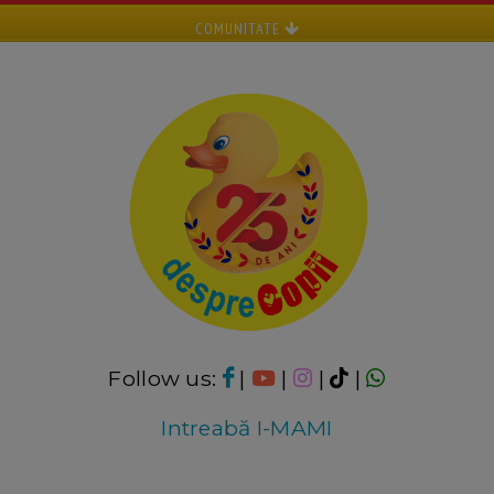
COMUNITATE
Follow us:
|
|
|
|
Intreabă I-MAMI