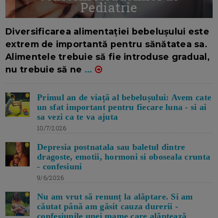
Pediatrie
16/7/2026
AUTOR: EDITOR DC.
Diversificarea alimentației bebelușului este
extrem de importantă pentru sănătatea sa.
Alimentele trebuie să fie introduse gradual,
nu trebuie să ne
...
Primul an de viață al bebelușului: Avem cate
un sfat important pentru fiecare luna - si ai
sa vezi ca te va ajuta
10/7/2026
Depresia postnatala sau baletul dintre
dragoste, emotii, hormoni si oboseala crunta
- confesiuni
9/6/2026
Nu am vrut să renunț la alăptare. Si am
căutat până am găsit cauza durerii -
confesiunile unei mame care alăptează