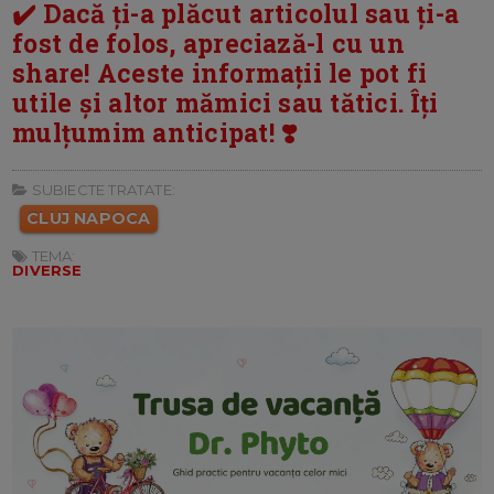
✔️ Dacă ți-a plăcut articolul sau ți-a
fost de folos, apreciază-l cu un
share! Aceste informații le pot fi
utile și altor mămici sau tătici. Îți
mulțumim anticipat! ❣️
SUBIECTE TRATATE:
CLUJ NAPOCA
TEMA:
DIVERSE