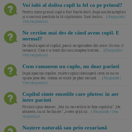
Voi iubi al doilea copil la fel ca pe primul?
Pentru mine primul copil a fost foarte dorit, după ani de așteptări
și o sarcină pierduta la 16 săptămâni. Sunt însărc... |
Raspunde |
Vezi raspunsuri
Ne certăm mai des de când avem copil. E
normal?
De când a apărut copilul, parcă ne aprindem din orice. Un ton. O
remarcă. Cine s-a trezit din nou noaptea trecuta.... |
Raspunde |
Vezi raspunsuri
Cum ramanem un cuplu, nu doar parinti
După apariția copiilor, multe cupluri descoperă ceva ce nu se
spune prea des: relația se mută pe plan secund. ... |
Raspunde |
Vezi raspunsuri
Copilul simte emotiile care plutesc in aer
intre parinti
Părinții spun deseori: „Noi nu ne certăm în fața copilului.” „Ne
abținem, ca să fie liniște.” „Avem grijă să... |
Raspunde | Vezi
raspunsuri
Naștere naturală sau prin cezariană