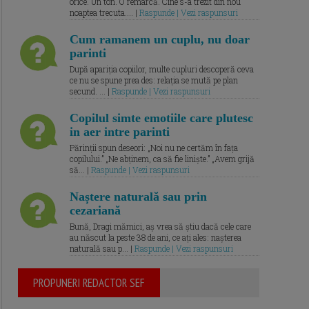
orice. Un ton. O remarcă. Cine s-a trezit din nou
noaptea trecuta.... |
Raspunde | Vezi raspunsuri
Cum ramanem un cuplu, nu doar
parinti
După apariția copiilor, multe cupluri descoperă ceva
ce nu se spune prea des: relația se mută pe plan
secund. ... |
Raspunde | Vezi raspunsuri
Copilul simte emotiile care plutesc
in aer intre parinti
Părinții spun deseori: „Noi nu ne certăm în fața
copilului.” „Ne abținem, ca să fie liniște.” „Avem grijă
să... |
Raspunde | Vezi raspunsuri
Naștere naturală sau prin
cezariană
Bună, Dragi mămici, aș vrea să știu dacă cele care
au născut la peste 38 de ani, ce ați ales: nașterea
naturală sau p... |
Raspunde | Vezi raspunsuri
PROPUNERI REDACTOR SEF