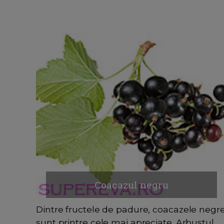
Coacazul negru
Dintre fructele de padure, coacazele negr
sunt printre cele mai apreciate. Arbustul