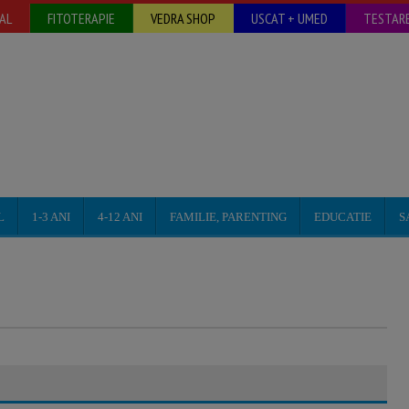
AL
FITOTERAPIE
VEDRA SHOP
USCAT + UMED
TESTARE
L
1-3 ANI
4-12 ANI
FAMILIE, PARENTING
EDUCATIE
S