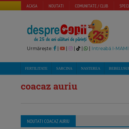
ACASA
NOUTATI
COMUNITATE / CLUB
SPECI
Urmărește:
|
|
|
|
|
Intreabă I-MAMI
FERTILITATE
SARCINA
NASTEREA
BEBELUSU
coacaz auriu
NOUTATI COACAZ AURIU