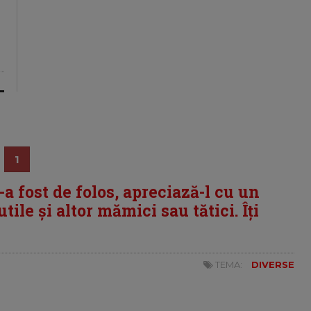
1
i-a fost de folos, apreciază-l cu un
tile și altor mămici sau tătici. Îți
TEMA:
DIVERSE