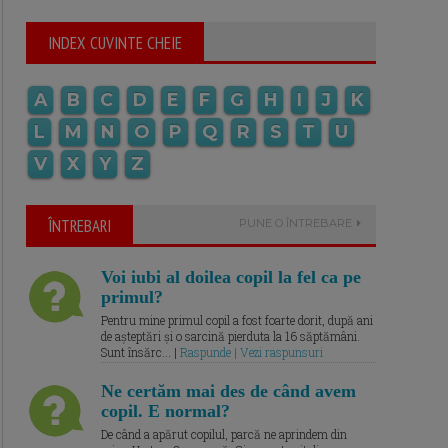
INDEX CUVINTE CHEIE
A
B
C
D
E
F
G
H
I
J
K
L
M
N
O
P
Q
R
S
T
U
V
X
Y
Z
ÎNTREBARI
PUNE O ÎNTREBARE
Voi iubi al doilea copil la fel ca pe
primul?
Pentru mine primul copil a fost foarte dorit, după ani
de așteptări și o sarcină pierduta la 16 săptămâni.
Sunt însărc... |
Raspunde | Vezi raspunsuri
Ne certăm mai des de când avem
copil. E normal?
De când a apărut copilul, parcă ne aprindem din