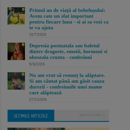
Primul an de viață al bebelușului:
Avem cate un sfat important
pentru fiecare luna - si ai sa vezi ca
te va ajuta
10/7/2026
Depresia postnatala sau baletul
dintre dragoste, emotii, hormoni si
oboseala crunta - confesiuni
9/6/2026
Nu am vrut să renunț la alăptare.
Si am căutat până am găsit cauza
durerii - confesiunile unei mame
care alăptează
27/3/2026
ULTIMILE ARTICOLE
NOUTATI AICI