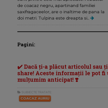
de coacaz negru, apartinand familiei
saxifragaceelor, are o inaltime de pana la
doi metri. Tulpina este dreapta si...
Pagini:
✔️ Dacă ți-a plăcut articolul sau ț
share! Aceste informații le pot fi u
mulțumim anticipat! ❣️
SUBIECTE TRATATE:
COACAZ AURIU