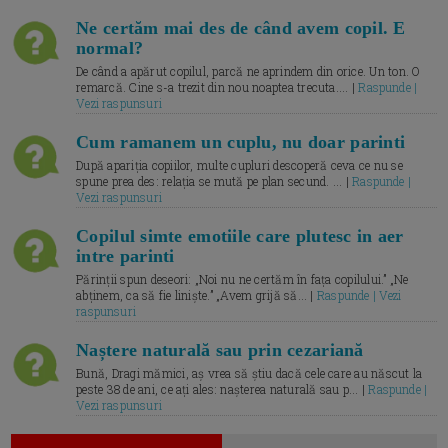
Ne certăm mai des de când avem copil. E
normal?
De când a apărut copilul, parcă ne aprindem din orice. Un ton. O
remarcă. Cine s-a trezit din nou noaptea trecuta.... |
Raspunde |
Vezi raspunsuri
Cum ramanem un cuplu, nu doar parinti
După apariția copiilor, multe cupluri descoperă ceva ce nu se
spune prea des: relația se mută pe plan secund. ... |
Raspunde |
Vezi raspunsuri
Copilul simte emotiile care plutesc in aer
intre parinti
Părinții spun deseori: „Noi nu ne certăm în fața copilului.” „Ne
abținem, ca să fie liniște.” „Avem grijă să... |
Raspunde | Vezi
raspunsuri
Naștere naturală sau prin cezariană
Bună, Dragi mămici, aș vrea să știu dacă cele care au născut la
peste 38 de ani, ce ați ales: nașterea naturală sau p... |
Raspunde |
Vezi raspunsuri