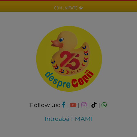
COMUNITATE
Follow us:
|
|
|
|
Intreabă I-MAMI