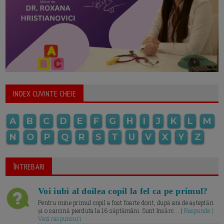
INDEX CUVINTE CHEIE
A
B
C
D
E
F
G
H
I
J
K
L
M
N
O
P
Q
R
S
T
U
V
X
Y
Z
ÎNTREBARI
Voi iubi al doilea copil la fel ca pe primul?
Pentru mine primul copil a fost foarte dorit, după ani de așteptări
și o sarcină pierduta la 16 săptămâni. Sunt însărc... |
Raspunde |
Vezi raspunsuri