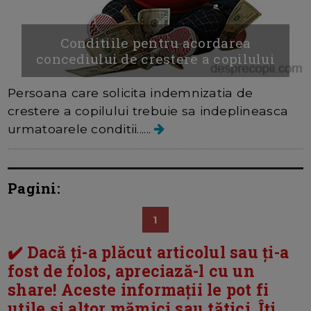
Conditiile pentru acordarea
concediului de crestere a copilului
Persoana care solicita indemnizatia de
crestere a copilului trebuie sa indeplineasca
urmatoarele conditii......
Pagini:
1
✔️ Dacă ți-a plăcut articolul sau ți-a
fost de folos, apreciază-l cu un
share! Aceste informații le pot fi
utile și altor mămici sau tătici. Îți