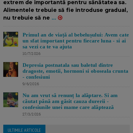
extrem de importantă pentru sănătatea sa.
Alimentele trebuie să fie introduse gradual,
nu trebuie să ne
...
Primul an de viață al bebelușului: Avem cate
un sfat important pentru fiecare luna - si ai
sa vezi ca te va ajuta
10/7/2026
Depresia postnatala sau baletul dintre
dragoste, emotii, hormoni si oboseala crunta
- confesiuni
9/6/2026
Nu am vrut să renunț la alăptare. Si am
căutat până am găsit cauza durerii -
confesiunile unei mame care alăptează
27/3/2026
ULTIMILE ARTICOLE