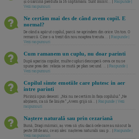
și o sarcină pierduta la 16 săptămâni. Sunt însărc... |
Raspunde |
Vezi raspunsuri
Ne certăm mai des de când avem copil. E
normal?
De când a apărut copilul, parcă ne aprindem din orice. Un ton. O
remarcă. Cine s-a trezit din nou noaptea trecuta.... |
Raspunde |
Vezi raspunsuri
Cum ramanem un cuplu, nu doar parinti
După apariția copiilor, multe cupluri descoperă ceva ce nu se
spune prea des: relația se mută pe plan secund. ... |
Raspunde |
Vezi raspunsuri
Copilul simte emotiile care plutesc in aer
intre parinti
Părinții spun deseori: „Noi nu ne certăm în fața copilului.” „Ne
abținem, ca să fie liniște.” „Avem grijă să... |
Raspunde | Vezi
raspunsuri
Naștere naturală sau prin cezariană
Bună, Dragi mămici, aș vrea să știu dacă cele care au născut la
peste 38 de ani, ce ați ales: nașterea naturală sau p... |
Raspunde |
Vezi raspunsuri