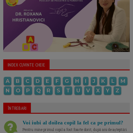
INDEX CUVINTE CHEIE
A
B
C
D
E
F
G
H
I
J
K
L
M
N
O
P
Q
R
S
T
U
V
X
Y
Z
ÎNTREBARI
Voi iubi al doilea copil la fel ca pe primul?
Pentru mine primul copil a fost foarte dorit, după ani de așteptări