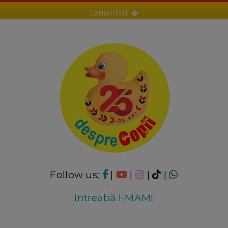
COMUNITATE
Follow us:
|
|
|
|
Intreabă I-MAMI