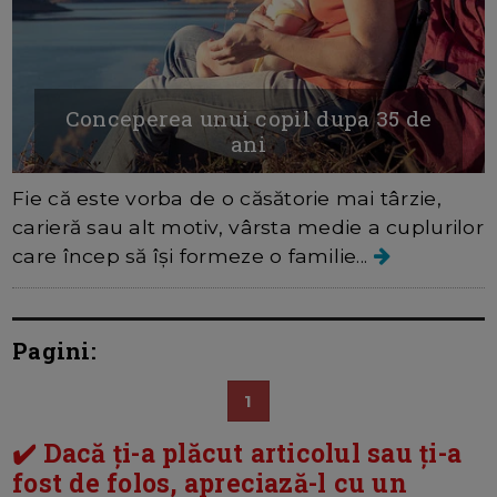
Conceperea unui copil dupa 35 de
ani
Fie că este vorba de o căsătorie mai târzie,
carieră sau alt motiv, vârsta medie a cuplurilor
care încep să își formeze o familie...
Pagini:
1
✔️ Dacă ți-a plăcut articolul sau ți-a
fost de folos, apreciază-l cu un