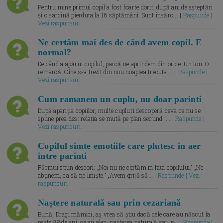
Pentru mine primul copil a fost foarte dorit, după ani de așteptări
și o sarcină pierduta la 16 săptămâni. Sunt însărc... |
Raspunde |
Vezi raspunsuri
Ne certăm mai des de când avem copil. E
normal?
De când a apărut copilul, parcă ne aprindem din orice. Un ton. O
remarcă. Cine s-a trezit din nou noaptea trecuta.... |
Raspunde |
Vezi raspunsuri
Cum ramanem un cuplu, nu doar parinti
După apariția copiilor, multe cupluri descoperă ceva ce nu se
spune prea des: relația se mută pe plan secund. ... |
Raspunde |
Vezi raspunsuri
Copilul simte emotiile care plutesc in aer
intre parinti
Părinții spun deseori: „Noi nu ne certăm în fața copilului.” „Ne
abținem, ca să fie liniște.” „Avem grijă să... |
Raspunde | Vezi
raspunsuri
Naștere naturală sau prin cezariană
Bună, Dragi mămici, aș vrea să știu dacă cele care au născut la
peste 38 de ani, ce ați ales: nașterea naturală sau p... |
Raspunde |