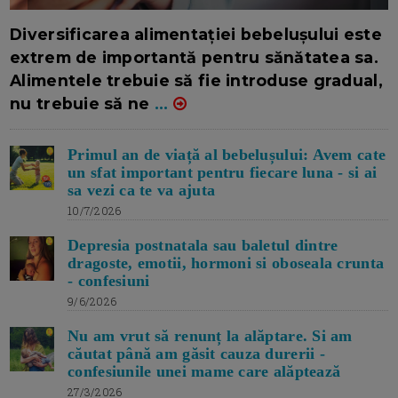
16/7/2026
AUTOR: EDITOR DC.
Diversificarea alimentației bebelușului este
extrem de importantă pentru sănătatea sa.
Alimentele trebuie să fie introduse gradual,
nu trebuie să ne
...
Primul an de viață al bebelușului: Avem cate
un sfat important pentru fiecare luna - si ai
sa vezi ca te va ajuta
10/7/2026
Depresia postnatala sau baletul dintre
dragoste, emotii, hormoni si oboseala crunta
- confesiuni
9/6/2026
Nu am vrut să renunț la alăptare. Si am
căutat până am găsit cauza durerii -
confesiunile unei mame care alăptează
27/3/2026