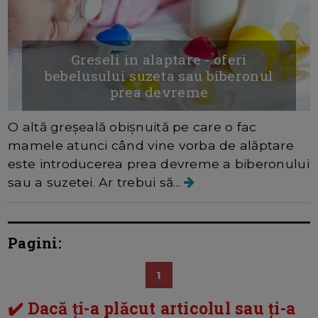
Greseli in alaptare - oferi
bebelusului suzeta sau biberonul
prea devreme
O altă greșeală obișnuită pe care o fac
mamele atunci când vine vorba de alăptare
este introducerea prea devreme a biberonului
sau a suzetei. Ar trebui să...
Pagini:
1
✔️ Dacă ți-a plăcut articolul sau ți-a