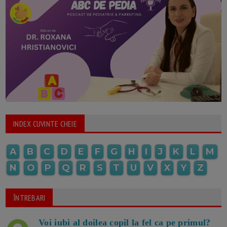
INDEX CUVINTE CHEIE
A
B
C
D
E
F
G
H
I
J
K
L
M
N
O
P
Q
R
S
T
U
V
X
Y
Z
ÎNTREBARI
Voi iubi al doilea copil la fel ca pe primul?