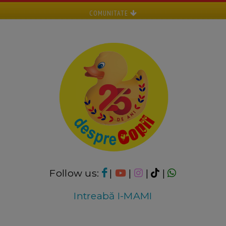
COMUNITATE
Follow us:
|
|
|
|
Intreabă I-MAMI