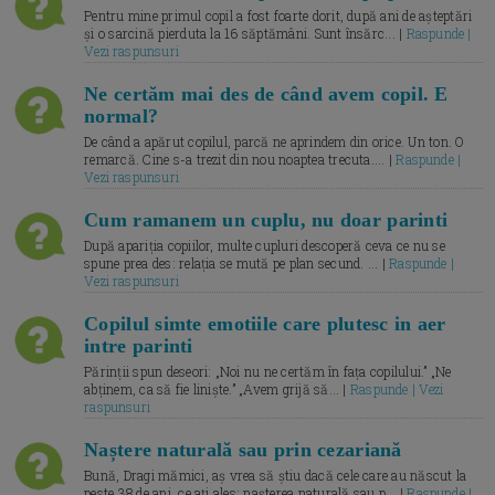
Pentru mine primul copil a fost foarte dorit, după ani de așteptări
și o sarcină pierduta la 16 săptămâni. Sunt însărc... |
Raspunde |
Vezi raspunsuri
Ne certăm mai des de când avem copil. E
normal?
De când a apărut copilul, parcă ne aprindem din orice. Un ton. O
remarcă. Cine s-a trezit din nou noaptea trecuta.... |
Raspunde |
Vezi raspunsuri
Cum ramanem un cuplu, nu doar parinti
După apariția copiilor, multe cupluri descoperă ceva ce nu se
spune prea des: relația se mută pe plan secund. ... |
Raspunde |
Vezi raspunsuri
Copilul simte emotiile care plutesc in aer
intre parinti
Părinții spun deseori: „Noi nu ne certăm în fața copilului.” „Ne
abținem, ca să fie liniște.” „Avem grijă să... |
Raspunde | Vezi
raspunsuri
Naștere naturală sau prin cezariană
Bună, Dragi mămici, aș vrea să știu dacă cele care au născut la
peste 38 de ani, ce ați ales: nașterea naturală sau p... |
Raspunde |