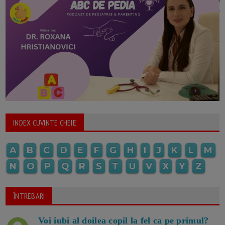
INDEX CUVINTE CHEIE
A
B
C
D
E
F
G
H
I
J
K
L
M
N
O
P
Q
R
S
T
U
V
X
Y
Z
ÎNTREBARI
Voi iubi al doilea copil la fel ca pe primul?