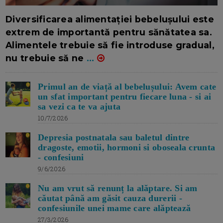
16/7/2026
AUTOR: EDITOR DC.
Diversificarea alimentației bebelușului este
extrem de importantă pentru sănătatea sa.
Alimentele trebuie să fie introduse gradual,
nu trebuie să ne
...
Primul an de viață al bebelușului: Avem cate
un sfat important pentru fiecare luna - si ai
sa vezi ca te va ajuta
10/7/2026
Depresia postnatala sau baletul dintre
dragoste, emotii, hormoni si oboseala crunta
- confesiuni
9/6/2026
Nu am vrut să renunț la alăptare. Si am
căutat până am găsit cauza durerii -
confesiunile unei mame care alăptează
27/3/2026