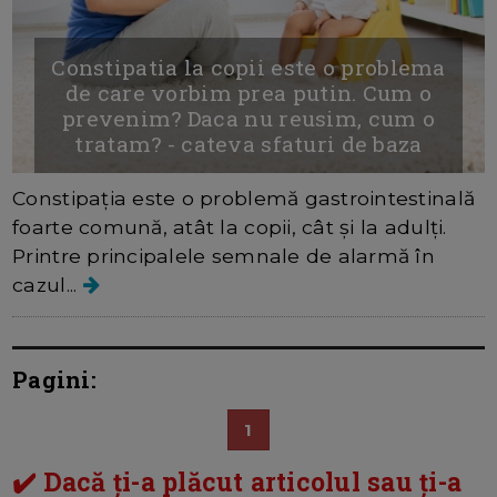
Constipatia la copii este o problema
de care vorbim prea putin. Cum o
prevenim? Daca nu reusim, cum o
tratam? - cateva sfaturi de baza
Constipația este o problemă gastrointestinală
foarte comună, atât la copii, cât și la adulți.
Printre principalele semnale de alarmă în
cazul...
Pagini:
1
✔️ Dacă ți-a plăcut articolul sau ți-a