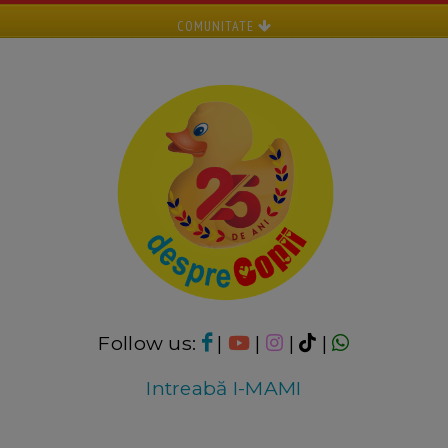
COMUNITATE
Follow us:
|
|
|
|
Intreabă I-MAMI