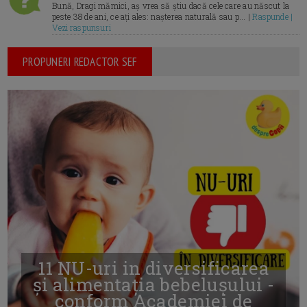
Bună, Dragi mămici, aș vrea să știu dacă cele care au născut la
peste 38 de ani, ce ați ales: nașterea naturală sau p... |
Raspunde |
Vezi raspunsuri
PROPUNERI REDACTOR SEF
11 NU-uri in diversificarea
și alimentația bebelușului -
conform Academiei de