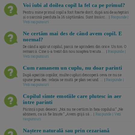
Voi iubi al doilea copil la fel ca pe primul?
Pentru mine primul copil a fost foarte dorit, după ani de așteptări
și o sarcină pierduta la 16 săptămâni. Sunt însărc... |
Raspunde |
Vezi raspunsuri
Ne certăm mai des de când avem copil. E
normal?
De când a apărut copilul, parcă ne aprindem din orice. Un ton. O
remarcă. Cine s-a trezit din nou noaptea trecuta.... |
Raspunde |
Vezi raspunsuri
Cum ramanem un cuplu, nu doar parinti
După apariția copiilor, multe cupluri descoperă ceva ce nu se
spune prea des: relația se mută pe plan secund. ... |
Raspunde |
Vezi raspunsuri
Copilul simte emotiile care plutesc in aer
intre parinti
Părinții spun deseori: „Noi nu ne certăm în fața copilului.” „Ne
abținem, ca să fie liniște.” „Avem grijă să... |
Raspunde | Vezi
raspunsuri
Naștere naturală sau prin cezariană