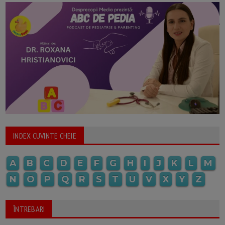
INDEX CUVINTE CHEIE
A
B
C
D
E
F
G
H
I
J
K
L
M
N
O
P
Q
R
S
T
U
V
X
Y
Z
ÎNTREBARI