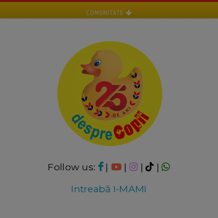
COMUNITATE
Follow us:
|
|
|
|
Intreabă I-MAMI