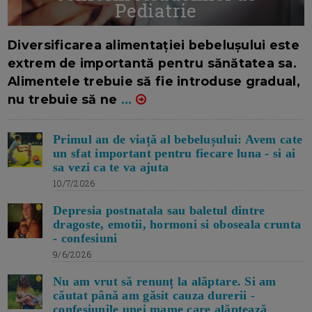
Pediatrie
16/7/2026
AUTOR: EDITOR DC.
Diversificarea alimentației bebelușului este
extrem de importantă pentru sănătatea sa.
Alimentele trebuie să fie introduse gradual,
nu trebuie să ne
...
Primul an de viață al bebelușului: Avem cate
un sfat important pentru fiecare luna - si ai
sa vezi ca te va ajuta
10/7/2026
Depresia postnatala sau baletul dintre
dragoste, emotii, hormoni si oboseala crunta
- confesiuni
9/6/2026
Nu am vrut să renunț la alăptare. Si am
căutat până am găsit cauza durerii -
confesiunile unei mame care alăptează