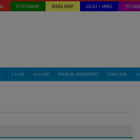
AL
FITOTERAPIE
VEDRA SHOP
USCAT + UMED
TESTARE
L
1-3 ANI
4-12 ANI
FAMILIE, PARENTING
EDUCATIE
S