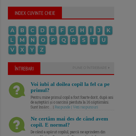
INDEX CUVINTE CHEIE
A
B
C
D
E
F
G
H
I
J
K
L
M
N
O
P
Q
R
S
T
U
V
X
Y
Z
ÎNTREBARI
PUNE O ÎNTREBARE
Voi iubi al doilea copil la fel ca pe
primul?
Pentru mine primul copil a fost foarte dorit, după ani
de așteptări și o sarcină pierduta la 16 săptămâni.
Sunt însărc... |
Raspunde | Vezi raspunsuri
Ne certăm mai des de când avem
copil. E normal?
De când a apărut copilul, parcă ne aprindem din