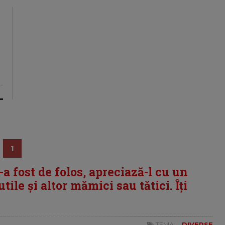
1
i-a fost de folos, apreciază-l cu un
tile și altor mămici sau tătici. Îți
TEMA:
DIVERSE