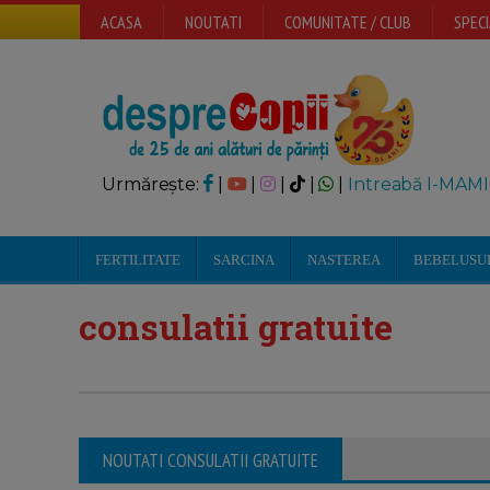
ACASA
NOUTATI
COMUNITATE / CLUB
SPECI
Urmărește:
|
|
|
|
|
Intreabă I-MAMI
FERTILITATE
SARCINA
NASTEREA
BEBELUSU
consulatii gratuite
NOUTATI CONSULATII GRATUITE
Ce isi doresc femeile?