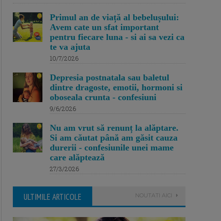
Primul an de viață al bebelușului:
Avem cate un sfat important
pentru fiecare luna - si ai sa vezi ca
te va ajuta
10/7/2026
Depresia postnatala sau baletul
dintre dragoste, emotii, hormoni si
oboseala crunta - confesiuni
9/6/2026
Nu am vrut să renunț la alăptare.
Si am căutat până am găsit cauza
durerii - confesiunile unei mame
care alăptează
27/3/2026
ULTIMILE ARTICOLE
NOUTATI AICI