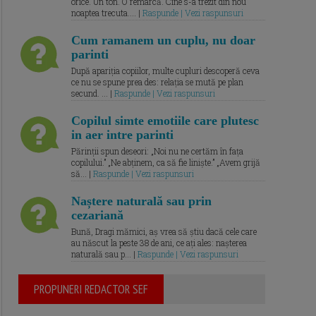
orice. Un ton. O remarcă. Cine s-a trezit din nou
noaptea trecuta.... |
Raspunde | Vezi raspunsuri
Cum ramanem un cuplu, nu doar
parinti
După apariția copiilor, multe cupluri descoperă ceva
ce nu se spune prea des: relația se mută pe plan
secund. ... |
Raspunde | Vezi raspunsuri
Copilul simte emotiile care plutesc
in aer intre parinti
Părinții spun deseori: „Noi nu ne certăm în fața
copilului.” „Ne abținem, ca să fie liniște.” „Avem grijă
să... |
Raspunde | Vezi raspunsuri
Naștere naturală sau prin
cezariană
Bună, Dragi mămici, aș vrea să știu dacă cele care
au născut la peste 38 de ani, ce ați ales: nașterea
naturală sau p... |
Raspunde | Vezi raspunsuri
PROPUNERI REDACTOR SEF