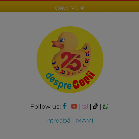
COMUNITATE
Follow us:
|
|
|
|
Intreabă I-MAMI