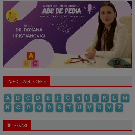
INDEX CUVINTE CHEIE
A
B
C
D
E
F
G
H
I
J
K
L
M
N
O
P
Q
R
S
T
U
V
X
Y
Z
ÎNTREBARI