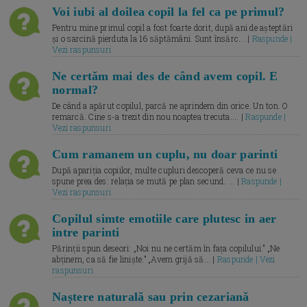
Voi iubi al doilea copil la fel ca pe primul?
Pentru mine primul copil a fost foarte dorit, după ani de așteptări
și o sarcină pierduta la 16 săptămâni. Sunt însărc... |
Raspunde |
Vezi raspunsuri
Ne certăm mai des de când avem copil. E
normal?
De când a apărut copilul, parcă ne aprindem din orice. Un ton. O
remarcă. Cine s-a trezit din nou noaptea trecuta.... |
Raspunde |
Vezi raspunsuri
Cum ramanem un cuplu, nu doar parinti
După apariția copiilor, multe cupluri descoperă ceva ce nu se
spune prea des: relația se mută pe plan secund. ... |
Raspunde |
Vezi raspunsuri
Copilul simte emotiile care plutesc in aer
intre parinti
Părinții spun deseori: „Noi nu ne certăm în fața copilului.” „Ne
abținem, ca să fie liniște.” „Avem grijă să... |
Raspunde | Vezi
raspunsuri
Naștere naturală sau prin cezariană