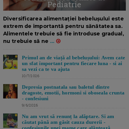
Pediatrie
16/7/2026
AUTOR: EDITOR DC.
Diversificarea alimentației bebelușului este
extrem de importantă pentru sănătatea sa.
Alimentele trebuie să fie introduse gradual,
nu trebuie să ne
...
Primul an de viață al bebelușului: Avem cate
un sfat important pentru fiecare luna - si ai
sa vezi ca te va ajuta
10/7/2026
Depresia postnatala sau baletul dintre
dragoste, emotii, hormoni si oboseala crunta
- confesiuni
9/6/2026
Nu am vrut să renunț la alăptare. Si am
căutat până am găsit cauza durerii -
confesiunile unei mame care alăptează