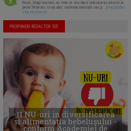
Bună, Dragi mămici, aș vrea să știu dacă cele care au născut la
peste 38 de ani, ce ați ales: nașterea naturală sau p... |
Raspunde |
Vezi raspunsuri
PROPUNERI REDACTOR SEF
11 NU-uri in diversificarea
și alimentația bebelușului -
conform Academiei de