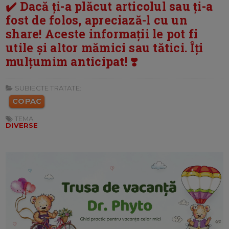
✔️ Dacă ți-a plăcut articolul sau ți-a
fost de folos, apreciază-l cu un
share! Aceste informații le pot fi
utile și altor mămici sau tătici. Îți
mulțumim anticipat! ❣️
SUBIECTE TRATATE:
COPAC
TEMA:
DIVERSE