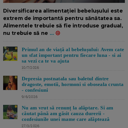
16/7/2026
AUTOR: EDITOR DC.
Diversificarea alimentației bebelușului este
extrem de importantă pentru sănătatea sa.
Alimentele trebuie să fie introduse gradual,
nu trebuie să ne
...
Primul an de viață al bebelușului: Avem cate
un sfat important pentru fiecare luna - si ai
sa vezi ca te va ajuta
10/7/2026
Depresia postnatala sau baletul dintre
dragoste, emotii, hormoni si oboseala crunta
- confesiuni
9/6/2026
Nu am vrut să renunț la alăptare. Si am
căutat până am găsit cauza durerii -
confesiunile unei mame care alăptează
27/3/2026