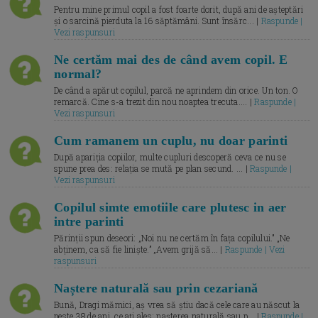
Pentru mine primul copil a fost foarte dorit, după ani de așteptări
și o sarcină pierduta la 16 săptămâni. Sunt însărc... |
Raspunde |
Vezi raspunsuri
Ne certăm mai des de când avem copil. E
normal?
De când a apărut copilul, parcă ne aprindem din orice. Un ton. O
remarcă. Cine s-a trezit din nou noaptea trecuta.... |
Raspunde |
Vezi raspunsuri
Cum ramanem un cuplu, nu doar parinti
După apariția copiilor, multe cupluri descoperă ceva ce nu se
spune prea des: relația se mută pe plan secund. ... |
Raspunde |
Vezi raspunsuri
Copilul simte emotiile care plutesc in aer
intre parinti
Părinții spun deseori: „Noi nu ne certăm în fața copilului.” „Ne
abținem, ca să fie liniște.” „Avem grijă să... |
Raspunde | Vezi
raspunsuri
Naștere naturală sau prin cezariană
Bună, Dragi mămici, aș vrea să știu dacă cele care au născut la
peste 38 de ani, ce ați ales: nașterea naturală sau p... |
Raspunde |