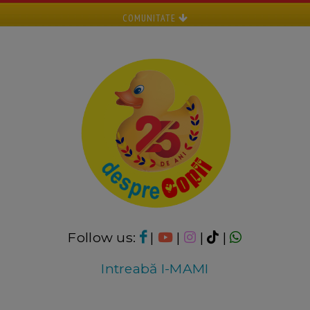
COMUNITATE
Follow us:
|
|
|
|
Intreabă I-MAMI