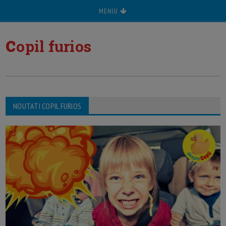
MENIU
c
opil furios
NOUTATI COPIL FURIOS