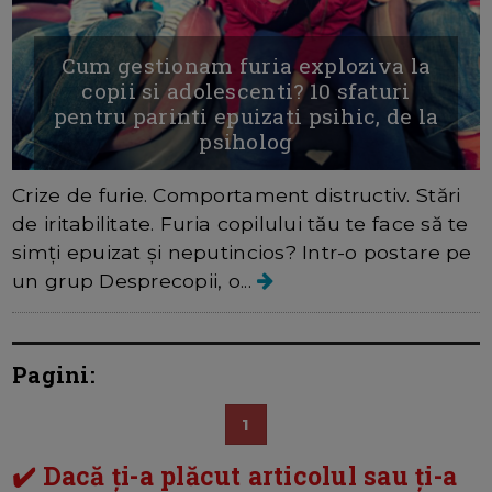
Cum gestionam furia exploziva la
copii si adolescenti? 10 sfaturi
pentru parinti epuizati psihic, de la
psiholog
Crize de furie. Comportament distructiv. Stări
de iritabilitate. Furia copilului tău te face să te
simți epuizat și neputincios? Intr-o postare pe
un grup Desprecopii, o...
Pagini:
1
✔️ Dacă ți-a plăcut articolul sau ți-a