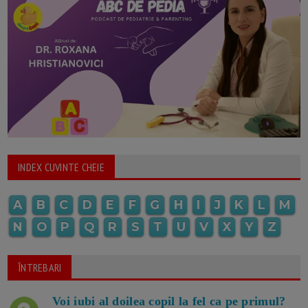
INDEX CUVINTE CHEIE
A
B
C
D
E
F
G
H
I
J
K
L
M
N
O
P
Q
R
S
T
U
V
X
Y
Z
ÎNTREBARI
Voi iubi al doilea copil la fel ca pe primul?