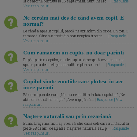
și o sarcină pierduta la 16 săptămâni. Sunt însărc... |
Raspunde |
Vezi raspunsuri
Ne certăm mai des de când avem copil. E
normal?
De când a apărut copilul, parcă ne aprindem din orice. Un ton. O
remarcă. Cine s-a trezit din nou noaptea trecuta.... |
Raspunde |
Vezi raspunsuri
Cum ramanem un cuplu, nu doar parinti
După apariția copiilor, multe cupluri descoperă ceva ce nu se
spune prea des: relația se mută pe plan secund. ... |
Raspunde |
Vezi raspunsuri
Copilul simte emotiile care plutesc in aer
intre parinti
Părinții spun deseori: „Noi nu ne certăm în fața copilului.” „Ne
abținem, ca să fie liniște.” „Avem grijă să... |
Raspunde | Vezi
raspunsuri
Naștere naturală sau prin cezariană
Bună, Dragi mămici, aș vrea să știu dacă cele care au născut la
peste 38 de ani, ce ați ales: nașterea naturală sau p... |
Raspunde |
Vezi raspunsuri