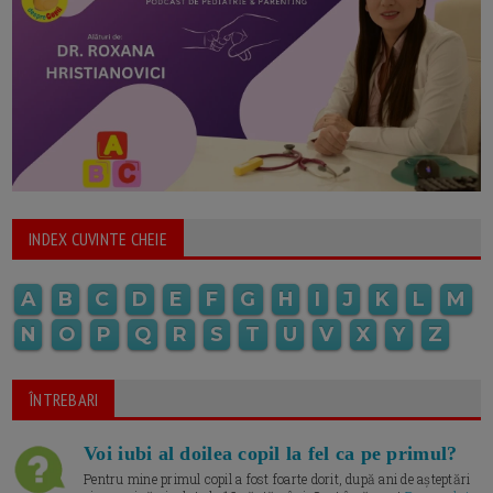
INDEX CUVINTE CHEIE
A
B
C
D
E
F
G
H
I
J
K
L
M
N
O
P
Q
R
S
T
U
V
X
Y
Z
ÎNTREBARI
Voi iubi al doilea copil la fel ca pe primul?
Pentru mine primul copil a fost foarte dorit, după ani de așteptări