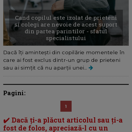
Cand copilul este izolat de prieteni
si colegi are nevoie de acest suport
din partea parintilor - sfatul
specialistului
Dacă îți amintești din copilărie momentele în
care ai fost exclus dintr-un grup de prieteni
sau ai simțit că nu aparții unei...
Pagini:
1
✔️ Dacă ți-a plăcut articolul sau ți-a
fost de folos, apreciază-l cu un