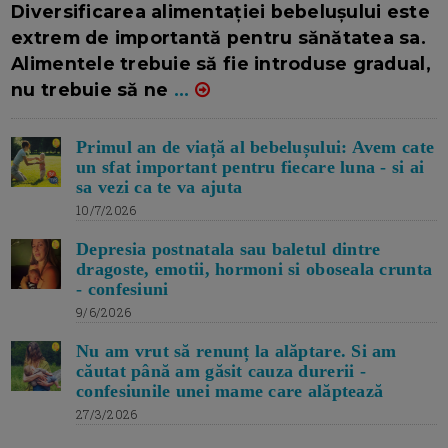
Diversificarea alimentației bebelușului este
extrem de importantă pentru sănătatea sa.
Alimentele trebuie să fie introduse gradual,
nu trebuie să ne
...
Primul an de viață al bebelușului: Avem cate
un sfat important pentru fiecare luna - si ai
sa vezi ca te va ajuta
10/7/2026
Depresia postnatala sau baletul dintre
dragoste, emotii, hormoni si oboseala crunta
- confesiuni
9/6/2026
Nu am vrut să renunț la alăptare. Si am
căutat până am găsit cauza durerii -
confesiunile unei mame care alăptează
27/3/2026