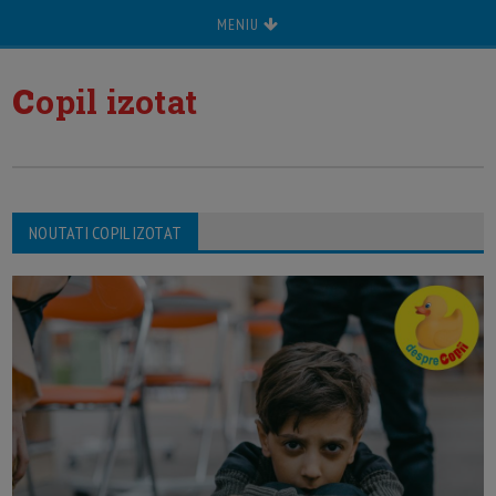
MENIU
c
opil izotat
NOUTATI COPIL IZOTAT