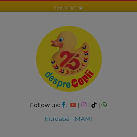
COMUNITATE
Follow us:
|
|
|
|
Intreabă I-MAMI