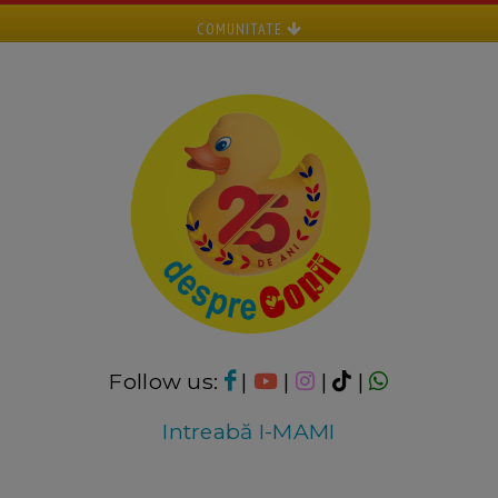
COMUNITATE
Follow us:
|
|
|
|
Intreabă I-MAMI