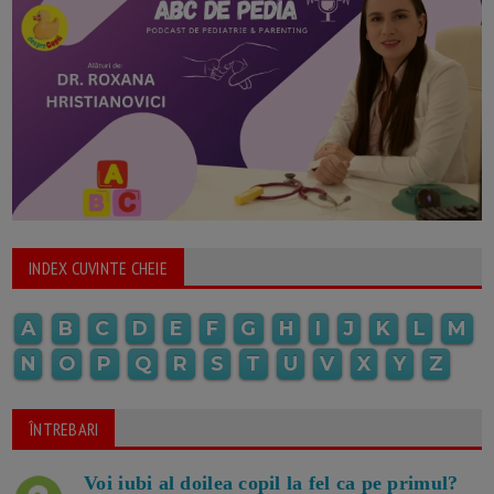
INDEX CUVINTE CHEIE
A
B
C
D
E
F
G
H
I
J
K
L
M
N
O
P
Q
R
S
T
U
V
X
Y
Z
ÎNTREBARI
Voi iubi al doilea copil la fel ca pe primul?