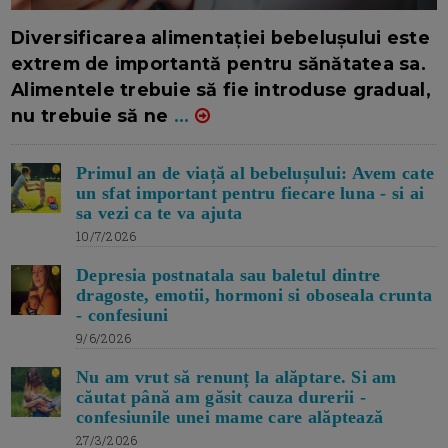
16/7/2026
AUTOR: EDITOR DC.
Diversificarea alimentației bebelușului este
extrem de importantă pentru sănătatea sa.
Alimentele trebuie să fie introduse gradual,
nu trebuie să ne
...
Primul an de viață al bebelușului: Avem cate
un sfat important pentru fiecare luna - si ai
sa vezi ca te va ajuta
10/7/2026
Depresia postnatala sau baletul dintre
dragoste, emotii, hormoni si oboseala crunta
- confesiuni
9/6/2026
Nu am vrut să renunț la alăptare. Si am
căutat până am găsit cauza durerii -
confesiunile unei mame care alăptează
27/3/2026