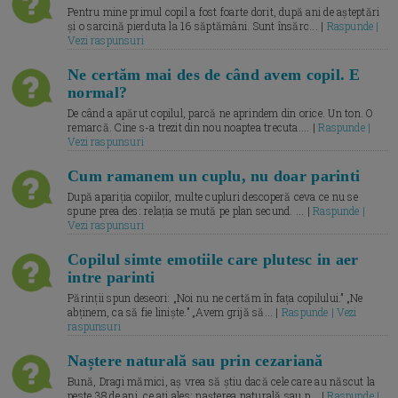
Pentru mine primul copil a fost foarte dorit, după ani de așteptări
și o sarcină pierduta la 16 săptămâni. Sunt însărc... |
Raspunde |
Vezi raspunsuri
Ne certăm mai des de când avem copil. E
normal?
De când a apărut copilul, parcă ne aprindem din orice. Un ton. O
remarcă. Cine s-a trezit din nou noaptea trecuta.... |
Raspunde |
Vezi raspunsuri
Cum ramanem un cuplu, nu doar parinti
După apariția copiilor, multe cupluri descoperă ceva ce nu se
spune prea des: relația se mută pe plan secund. ... |
Raspunde |
Vezi raspunsuri
Copilul simte emotiile care plutesc in aer
intre parinti
Părinții spun deseori: „Noi nu ne certăm în fața copilului.” „Ne
abținem, ca să fie liniște.” „Avem grijă să... |
Raspunde | Vezi
raspunsuri
Naștere naturală sau prin cezariană
Bună, Dragi mămici, aș vrea să știu dacă cele care au născut la
peste 38 de ani, ce ați ales: nașterea naturală sau p... |
Raspunde |