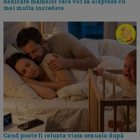
dedicate mamelor care vor sa alapteze cu
mai multa incredere
Cand poate fi reluata viața sexuala după