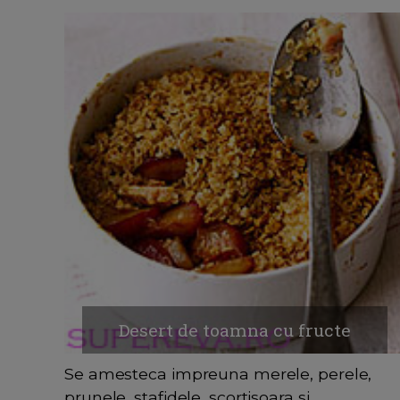
Desert de toamna cu fructe
Se amesteca impreuna merele, perele,
prunele, stafidele, scortisoara si