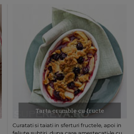
Tarta crumble cu fructe
Curatati si taiati in sferturi fructele, apoi in
feliute subtiri, dupa care amestecati-le cu