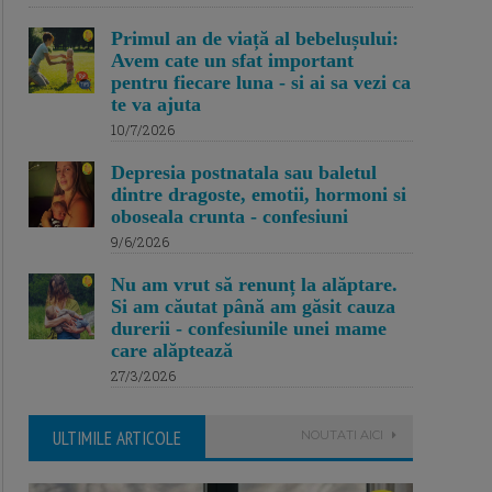
Primul an de viață al bebelușului:
Avem cate un sfat important
pentru fiecare luna - si ai sa vezi ca
te va ajuta
10/7/2026
Depresia postnatala sau baletul
dintre dragoste, emotii, hormoni si
oboseala crunta - confesiuni
9/6/2026
Nu am vrut să renunț la alăptare.
Si am căutat până am găsit cauza
durerii - confesiunile unei mame
care alăptează
27/3/2026
ULTIMILE ARTICOLE
NOUTATI AICI