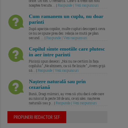
orice. Un ton. O remarcă. Cine s-a trezit din nou
noaptea trecuta.... |
Raspunde | Vezi raspunsuri
Cum ramanem un cuplu, nu doar
parinti
După apariția copiilor, multe cupluri descoperă ceva
ce nu se spune prea des: relația se mută pe plan
secund. ... |
Raspunde | Vezi raspunsuri
Copilul simte emotiile care plutesc
in aer intre parinti
Părinții spun deseori: „Noi nu ne certăm în fața
copilului.” „Ne abținem, ca să fie liniște.” „Avem grijă
să... |
Raspunde | Vezi raspunsuri
Naștere naturală sau prin
cezariană
Bună, Dragi mămici, aș vrea să știu dacă cele care
au născut la peste 38 de ani, ce ați ales: nașterea
naturală sau p... |
Raspunde | Vezi raspunsuri
PROPUNERI REDACTOR SEF