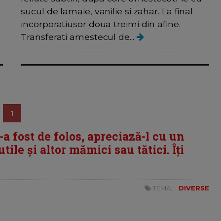
sucul de lamaie, vanilie si zahar. La final
incorporatiusor doua treimi din afine.
Transferati amestecul de...
1
i-a fost de folos, apreciază-l cu un
tile și altor mămici sau tătici. Îți
TEMA:
DIVERSE