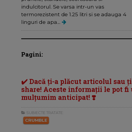
indulcitorul. Se varsa intr-un vas
termorezistent de 1.25 litri si se adauga 4
linguri de apa....
Pagini:
✔️ Dacă ți-a plăcut articolul sau ț
share! Aceste informații le pot fi u
mulțumim anticipat! ❣️
SUBIECTE TRATATE:
CRUMBLE