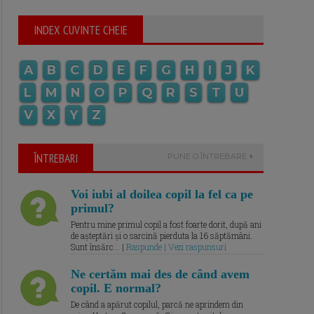
INDEX CUVINTE CHEIE
A
B
C
D
E
F
G
H
I
J
K
L
M
N
O
P
Q
R
S
T
U
V
X
Y
Z
ÎNTREBARI
PUNE O ÎNTREBARE
Voi iubi al doilea copil la fel ca pe
primul?
Pentru mine primul copil a fost foarte dorit, după ani
de așteptări și o sarcină pierduta la 16 săptămâni.
Sunt însărc... |
Raspunde | Vezi raspunsuri
Ne certăm mai des de când avem
copil. E normal?
De când a apărut copilul, parcă ne aprindem din