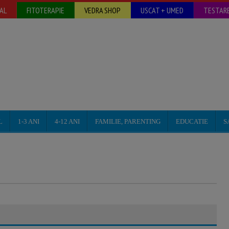
AL
FITOTERAPIE
VEDRA SHOP
USCAT + UMED
TESTARE
L
1-3 ANI
4-12 ANI
FAMILIE, PARENTING
EDUCATIE
S