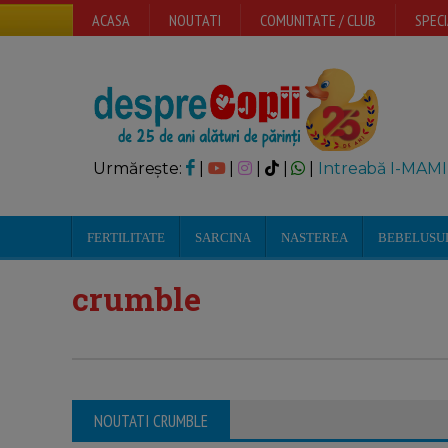
ACASA
NOUTATI
COMUNITATE / CLUB
SPECI
Urmărește:
|
|
|
|
|
Intreabă I-MAMI
FERTILITATE
SARCINA
NASTEREA
BEBELUSU
crumble
NOUTATI CRUMBLE