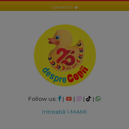
COMUNITATE
Follow us:
|
|
|
|
Intreabă I-MAMI