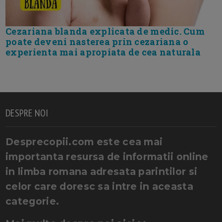
Cezariana blanda explicata de medic. Cum
poate deveni nasterea prin cezariana o
experienta mai apropiata de cea naturala
DESPRE NOI
Desprecopii.com este cea mai
importanta resursa de informatii online
in limba romana adresata parintilor si
celor care doresc sa intre in aceasta
categorie.