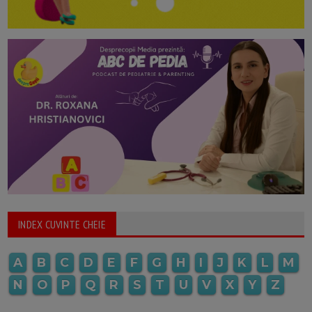
INDEX CUVINTE CHEIE
A
B
C
D
E
F
G
H
I
J
K
L
M
N
O
P
Q
R
S
T
U
V
X
Y
Z