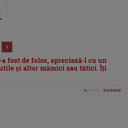
1
i-a fost de folos, apreciază-l cu un
tile și altor mămici sau tătici. Îți
TEMA:
DIVERSE