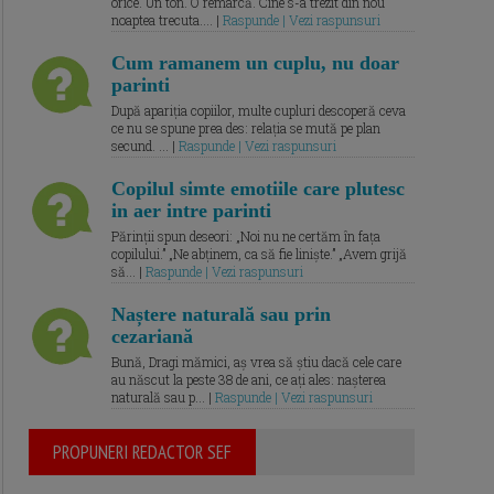
orice. Un ton. O remarcă. Cine s-a trezit din nou
noaptea trecuta.... |
Raspunde | Vezi raspunsuri
Cum ramanem un cuplu, nu doar
parinti
După apariția copiilor, multe cupluri descoperă ceva
ce nu se spune prea des: relația se mută pe plan
secund. ... |
Raspunde | Vezi raspunsuri
Copilul simte emotiile care plutesc
in aer intre parinti
Părinții spun deseori: „Noi nu ne certăm în fața
copilului.” „Ne abținem, ca să fie liniște.” „Avem grijă
să... |
Raspunde | Vezi raspunsuri
Naștere naturală sau prin
cezariană
Bună, Dragi mămici, aș vrea să știu dacă cele care
au născut la peste 38 de ani, ce ați ales: nașterea
naturală sau p... |
Raspunde | Vezi raspunsuri
PROPUNERI REDACTOR SEF