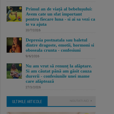
Primul an de viață al bebelușului:
Avem cate un sfat important
pentru fiecare luna - si ai sa vezi ca
te va ajuta
10/7/2026
Depresia postnatala sau baletul
dintre dragoste, emotii, hormoni si
oboseala crunta - confesiuni
9/6/2026
Nu am vrut să renunț la alăptare.
Si am căutat până am găsit cauza
durerii - confesiunile unei mame
care alăptează
27/3/2026
ULTIMILE ARTICOLE
NOUTATI AICI