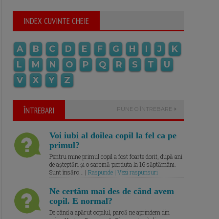
INDEX CUVINTE CHEIE
A
B
C
D
E
F
G
H
I
J
K
L
M
N
O
P
Q
R
S
T
U
V
X
Y
Z
ÎNTREBARI
PUNE O ÎNTREBARE
Voi iubi al doilea copil la fel ca pe
primul?
Pentru mine primul copil a fost foarte dorit, după ani
de așteptări și o sarcină pierduta la 16 săptămâni.
Sunt însărc... |
Raspunde | Vezi raspunsuri
Ne certăm mai des de când avem
copil. E normal?
De când a apărut copilul, parcă ne aprindem din