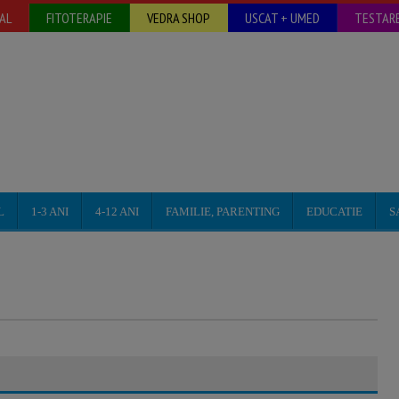
AL
FITOTERAPIE
VEDRA SHOP
USCAT + UMED
TESTARE
L
1-3 ANI
4-12 ANI
FAMILIE, PARENTING
EDUCATIE
S