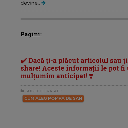
devine...
Pagini:
✔️ Dacă ți-a plăcut articolul sau ț
share! Aceste informații le pot fi u
mulțumim anticipat! ❣️
SUBIECTE TRATATE:
CUM ALEG POMPA DE SAN