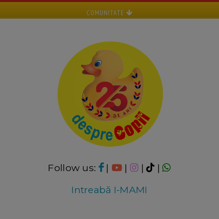
COMUNITATE
Follow us:
|
|
|
|
Intreabă I-MAMI