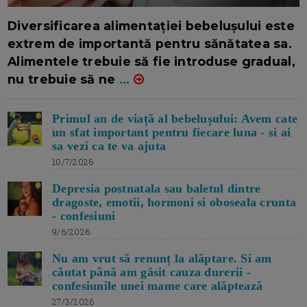
16/7/2026
AUTOR: EDITOR DC.
Diversificarea alimentației bebelușului este
extrem de importantă pentru sănătatea sa.
Alimentele trebuie să fie introduse gradual,
nu trebuie să ne
...
Primul an de viață al bebelușului: Avem cate
un sfat important pentru fiecare luna - si ai
sa vezi ca te va ajuta
10/7/2026
Depresia postnatala sau baletul dintre
dragoste, emotii, hormoni si oboseala crunta
- confesiuni
9/6/2026
Nu am vrut să renunț la alăptare. Si am
căutat până am găsit cauza durerii -
confesiunile unei mame care alăptează
27/3/2026