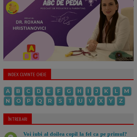
INDEX CUVINTE CHEIE
A
B
C
D
E
F
G
H
I
J
K
L
M
N
O
P
Q
R
S
T
U
V
X
Y
Z
ÎNTREBARI
Voi iubi al doilea copil la fel ca pe primul?