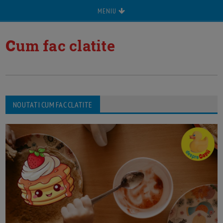
MENIU
c
um fac clatite
NOUTATI CUM FAC CLATITE