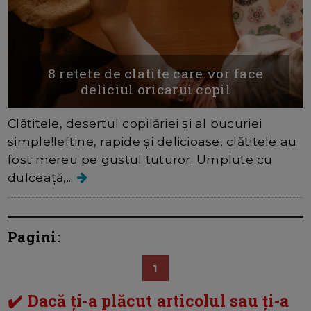
8 retete de clatite care vor face
deliciul oricarui copil
Clătitele, desertul copilăriei și al bucuriei
simple!Ieftine, rapide și delicioase, clătitele au
fost mereu pe gustul tuturor. Umplute cu
dulceață,...
Pagini:
1
✔️ Dacă ți-a plăcut articolul sau ți-a