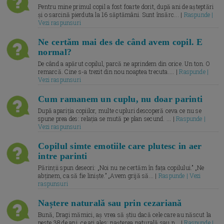
Pentru mine primul copil a fost foarte dorit, după ani de așteptări
și o sarcină pierduta la 16 săptămâni. Sunt însărc... |
Raspunde |
Vezi raspunsuri
Ne certăm mai des de când avem copil. E
normal?
De când a apărut copilul, parcă ne aprindem din orice. Un ton. O
remarcă. Cine s-a trezit din nou noaptea trecuta.... |
Raspunde |
Vezi raspunsuri
Cum ramanem un cuplu, nu doar parinti
După apariția copiilor, multe cupluri descoperă ceva ce nu se
spune prea des: relația se mută pe plan secund. ... |
Raspunde |
Vezi raspunsuri
Copilul simte emotiile care plutesc in aer
intre parinti
Părinții spun deseori: „Noi nu ne certăm în fața copilului.” „Ne
abținem, ca să fie liniște.” „Avem grijă să... |
Raspunde | Vezi
raspunsuri
Naștere naturală sau prin cezariană
Bună, Dragi mămici, aș vrea să știu dacă cele care au născut la
peste 38 de ani, ce ați ales: nașterea naturală sau p... |
Raspunde |