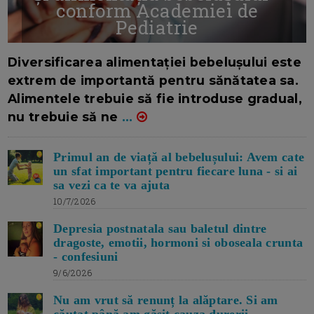
conform Academiei de
Pediatrie
16/7/2026
AUTOR: EDITOR DC.
Diversificarea alimentației bebelușului este
extrem de importantă pentru sănătatea sa.
Alimentele trebuie să fie introduse gradual,
nu trebuie să ne
...
Primul an de viață al bebelușului: Avem cate
un sfat important pentru fiecare luna - si ai
sa vezi ca te va ajuta
10/7/2026
Depresia postnatala sau baletul dintre
dragoste, emotii, hormoni si oboseala crunta
- confesiuni
9/6/2026
Nu am vrut să renunț la alăptare. Si am