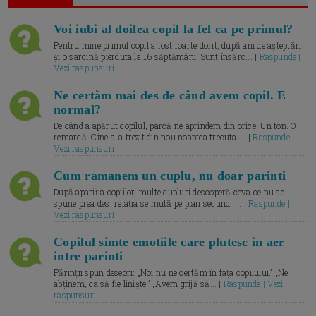
Voi iubi al doilea copil la fel ca pe primul?
Pentru mine primul copil a fost foarte dorit, după ani de așteptări
și o sarcină pierduta la 16 săptămâni. Sunt însărc... |
Raspunde |
Vezi raspunsuri
Ne certăm mai des de când avem copil. E
normal?
De când a apărut copilul, parcă ne aprindem din orice. Un ton. O
remarcă. Cine s-a trezit din nou noaptea trecuta.... |
Raspunde |
Vezi raspunsuri
Cum ramanem un cuplu, nu doar parinti
După apariția copiilor, multe cupluri descoperă ceva ce nu se
spune prea des: relația se mută pe plan secund. ... |
Raspunde |
Vezi raspunsuri
Copilul simte emotiile care plutesc in aer
intre parinti
Părinții spun deseori: „Noi nu ne certăm în fața copilului.” „Ne
abținem, ca să fie liniște.” „Avem grijă să... |
Raspunde | Vezi
raspunsuri