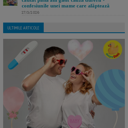
căutat până am găsit cauza durerii -
confesiunile unei mame care alăptează
27/3/2026
ULTIMILE ARTICOLE