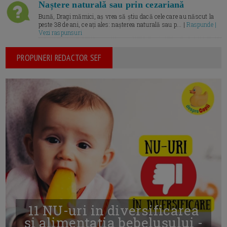
Naștere naturală sau prin cezariană
Bună, Dragi mămici, aș vrea să știu dacă cele care au născut la
peste 38 de ani, ce ați ales: nașterea naturală sau p... |
Raspunde |
Vezi raspunsuri
PROPUNERI REDACTOR SEF
11 NU-uri in diversificarea
și alimentația bebelușului -