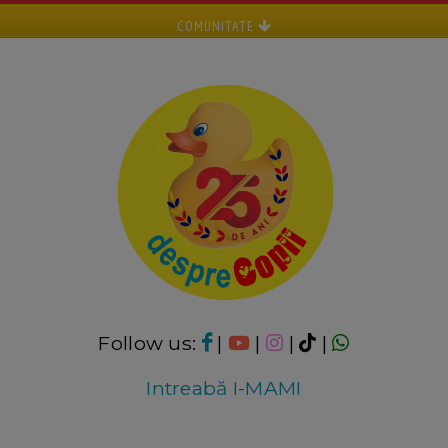
COMUNITATE
Follow us:
|
|
|
|
Intreabă I-MAMI