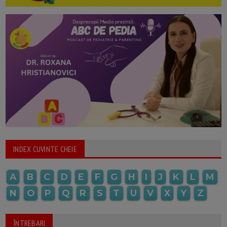
INDEX CUVINTE CHEIE
A
B
C
D
E
F
G
H
I
J
K
L
M
N
O
P
Q
R
S
T
U
V
X
Y
Z
ÎNTREBARI