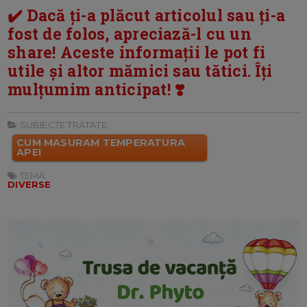
✔️ Dacă ți-a plăcut articolul sau ți-a
fost de folos, apreciază-l cu un
share! Aceste informații le pot fi
utile și altor mămici sau tătici. Îți
mulțumim anticipat! ❣️
SUBIECTE TRATATE:
CUM MASURAM TEMPERATURA
APEI
TEMA:
DIVERSE