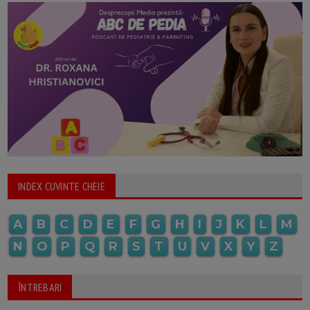
INDEX CUVINTE CHEIE
A
B
C
D
E
F
G
H
I
J
K
L
M
N
O
P
Q
R
S
T
U
V
X
Y
Z
ÎNTREBARI