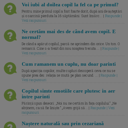
Voi iubi al doilea copil la fel ca pe primul?
Pentru mine primul copil a fost foarte dorit, după ani de așteptări
și o sarcină pierduta la 16 săptămâni. Sunt însărc... |
Raspunde |
Vezi raspunsuri
Ne certăm mai des de când avem copil. E
normal?
De când a apărut copilul, parcă ne aprindem din orice. Un ton. O
remarcă. Cine s-a trezit din nou noaptea trecuta.... |
Raspunde |
Vezi raspunsuri
Cum ramanem un cuplu, nu doar parinti
După apariția copiilor, multe cupluri descoperă ceva ce nu se
spune prea des: relația se mută pe plan secund. ... |
Raspunde |
Vezi raspunsuri
Copilul simte emotiile care plutesc in aer
intre parinti
Părinții spun deseori: „Noi nu ne certăm în fața copilului.” „Ne
abținem, ca să fie liniște.” „Avem grijă să... |
Raspunde | Vezi
raspunsuri
Naștere naturală sau prin cezariană