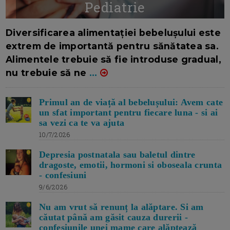
Pediatrie
16/7/2026
AUTOR: EDITOR DC.
Diversificarea alimentației bebelușului este
extrem de importantă pentru sănătatea sa.
Alimentele trebuie să fie introduse gradual,
nu trebuie să ne
...
Primul an de viață al bebelușului: Avem cate
un sfat important pentru fiecare luna - si ai
sa vezi ca te va ajuta
10/7/2026
Depresia postnatala sau baletul dintre
dragoste, emotii, hormoni si oboseala crunta
- confesiuni
9/6/2026
Nu am vrut să renunț la alăptare. Si am
căutat până am găsit cauza durerii -
confesiunile unei mame care alăptează