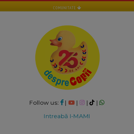
COMUNITATE
Follow us:
|
|
|
|
Intreabă I-MAMI