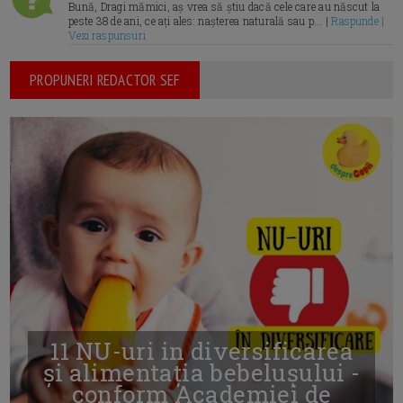
Bună, Dragi mămici, aș vrea să știu dacă cele care au născut la
peste 38 de ani, ce ați ales: nașterea naturală sau p... |
Raspunde |
Vezi raspunsuri
PROPUNERI REDACTOR SEF
11 NU-uri in diversificarea
și alimentația bebelușului -
conform Academiei de