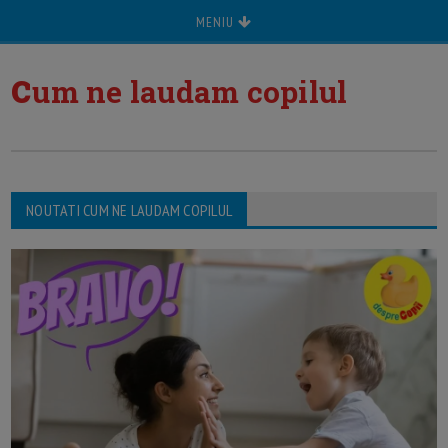
MENIU
c
um ne laudam copilul
NOUTATI CUM NE LAUDAM COPILUL