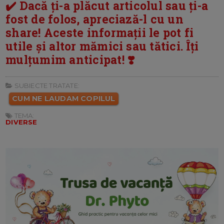
✔️ Dacă ți-a plăcut articolul sau ți-a
fost de folos, apreciază-l cu un
share! Aceste informații le pot fi
utile și altor mămici sau tătici. Îți
mulțumim anticipat! ❣️
SUBIECTE TRATATE:
CUM NE LAUDAM COPILUL
TEMA:
DIVERSE