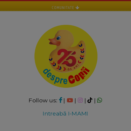
COMUNITATE
Follow us:
|
|
|
|
Intreabă I-MAMI