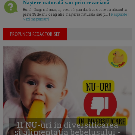
Naștere naturală sau prin cezariană
Bună, Dragi mămici, aș vrea să știu dacă cele care au născut la
peste 38 de ani, ce ați ales: nașterea naturală sau p... |
Raspunde |
Vezi raspunsuri
PROPUNERI REDACTOR SEF
11 NU-uri in diversificarea
și alimentația bebelușului -