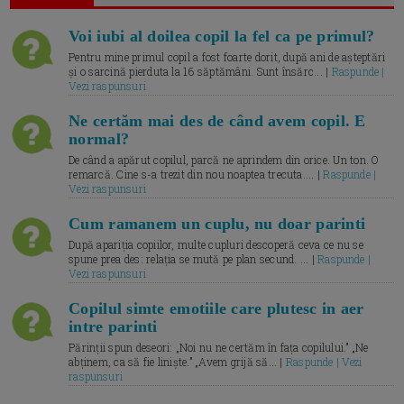
Voi iubi al doilea copil la fel ca pe primul?
Pentru mine primul copil a fost foarte dorit, după ani de așteptări
și o sarcină pierduta la 16 săptămâni. Sunt însărc... |
Raspunde |
Vezi raspunsuri
Ne certăm mai des de când avem copil. E
normal?
De când a apărut copilul, parcă ne aprindem din orice. Un ton. O
remarcă. Cine s-a trezit din nou noaptea trecuta.... |
Raspunde |
Vezi raspunsuri
Cum ramanem un cuplu, nu doar parinti
După apariția copiilor, multe cupluri descoperă ceva ce nu se
spune prea des: relația se mută pe plan secund. ... |
Raspunde |
Vezi raspunsuri
Copilul simte emotiile care plutesc in aer
intre parinti
Părinții spun deseori: „Noi nu ne certăm în fața copilului.” „Ne
abținem, ca să fie liniște.” „Avem grijă să... |
Raspunde | Vezi
raspunsuri