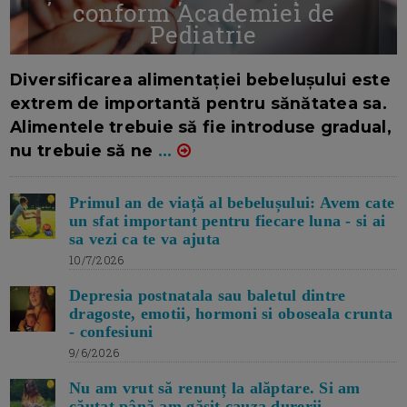
conform Academiei de
Pediatrie
16/7/2026
AUTOR: EDITOR DC.
Diversificarea alimentației bebelușului este
extrem de importantă pentru sănătatea sa.
Alimentele trebuie să fie introduse gradual,
nu trebuie să ne
...
Primul an de viață al bebelușului: Avem cate
un sfat important pentru fiecare luna - si ai
sa vezi ca te va ajuta
10/7/2026
Depresia postnatala sau baletul dintre
dragoste, emotii, hormoni si oboseala crunta
- confesiuni
9/6/2026
Nu am vrut să renunț la alăptare. Si am
căutat până am găsit cauza durerii -