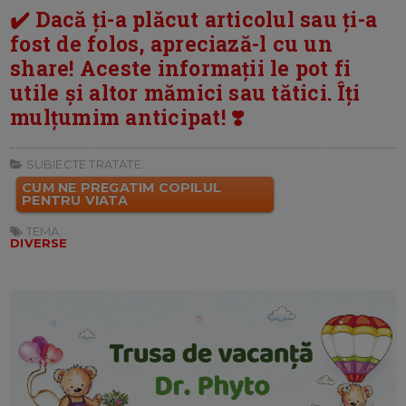
✔️ Dacă ți-a plăcut articolul sau ți-a
fost de folos, apreciază-l cu un
share! Aceste informații le pot fi
utile și altor mămici sau tătici. Îți
mulțumim anticipat! ❣️
SUBIECTE TRATATE:
CUM NE PREGATIM COPILUL
PENTRU VIATA
TEMA:
DIVERSE