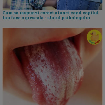
Cum sa raspunzi corect atunci cand copilul
tau face o greseala - sfatul psihologului