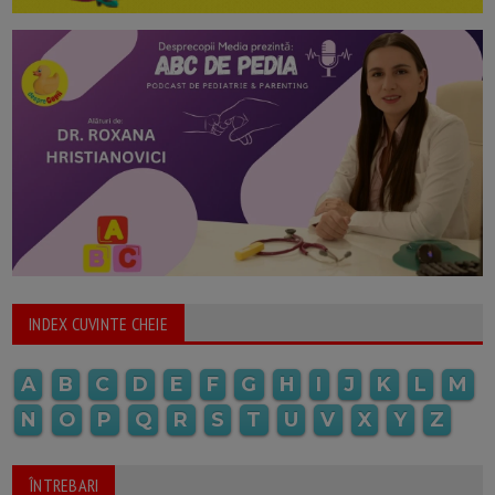
INDEX CUVINTE CHEIE
A
B
C
D
E
F
G
H
I
J
K
L
M
N
O
P
Q
R
S
T
U
V
X
Y
Z
ÎNTREBARI