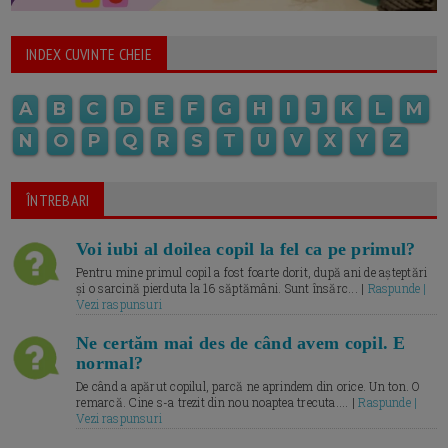
INDEX CUVINTE CHEIE
A
B
C
D
E
F
G
H
I
J
K
L
M
N
O
P
Q
R
S
T
U
V
X
Y
Z
ÎNTREBARI
Voi iubi al doilea copil la fel ca pe primul?
Pentru mine primul copil a fost foarte dorit, după ani de așteptări
și o sarcină pierduta la 16 săptămâni. Sunt însărc... |
Raspunde |
Vezi raspunsuri
Ne certăm mai des de când avem copil. E
normal?
De când a apărut copilul, parcă ne aprindem din orice. Un ton. O
remarcă. Cine s-a trezit din nou noaptea trecuta.... |
Raspunde |
Vezi raspunsuri