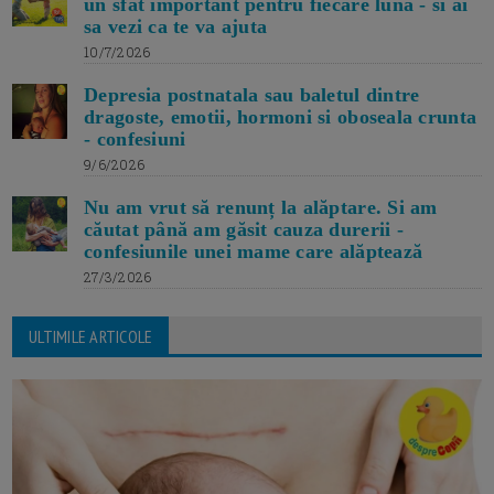
un sfat important pentru fiecare luna - si ai
sa vezi ca te va ajuta
10/7/2026
Depresia postnatala sau baletul dintre
dragoste, emotii, hormoni si oboseala crunta
- confesiuni
9/6/2026
Nu am vrut să renunț la alăptare. Si am
căutat până am găsit cauza durerii -
confesiunile unei mame care alăptează
27/3/2026
ULTIMILE ARTICOLE