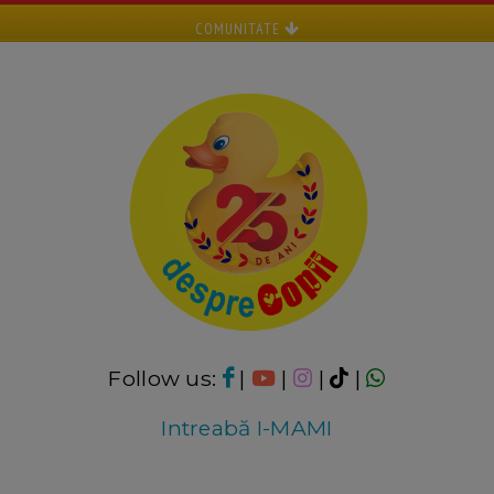
COMUNITATE
Follow us:
|
|
|
|
Intreabă I-MAMI