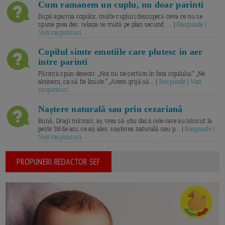
Cum ramanem un cuplu, nu doar parinti
După apariția copiilor, multe cupluri descoperă ceva ce nu se
spune prea des: relația se mută pe plan secund. ... |
Raspunde |
Vezi raspunsuri
Copilul simte emotiile care plutesc in aer
intre parinti
Părinții spun deseori: „Noi nu ne certăm în fața copilului.” „Ne
abținem, ca să fie liniște.” „Avem grijă să... |
Raspunde | Vezi
raspunsuri
Naștere naturală sau prin cezariană
Bună, Dragi mămici, aș vrea să știu dacă cele care au născut la
peste 38 de ani, ce ați ales: nașterea naturală sau p... |
Raspunde |
Vezi raspunsuri
PROPUNERI REDACTOR SEF