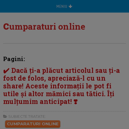
MENIU
c
umparaturi online
Pagini:
✔️ Dacă ți-a plăcut articolul sau ți-a
fost de folos, apreciază-l cu un
share! Aceste informații le pot fi
utile și altor mămici sau tătici. Îți
mulțumim anticipat! ❣️
SUBIECTE TRATATE:
CUMPARATURI ONLINE