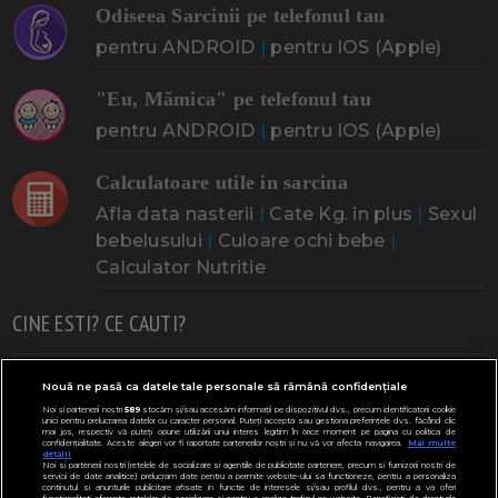
Odiseea Sarcinii pe telefonul tau
pentru ANDROID
|
pentru IOS (Apple)
"Eu, Mămica" pe telefonul tau
pentru ANDROID
|
pentru IOS (Apple)
Calculatoare utile in sarcina
Afla data nasterii
|
Cate Kg. in plus
|
Sexul
bebelusului
|
Culoare ochi bebe
|
Calculator Nutritie
CINE ESTI? CE CAUTI?
Doresc un copil
Adoptia
Probleme cu sarcina
Nouă ne pasă ca datele tale personale să rămână confidențiale
Noi și partenerii noștri
589
stocăm și/sau accesăm informații pe dispozitivul dvs., precum identificatorii cookie
Urmeaza sa nasc
Probleme alaptare
Bebe plange
unici pentru prelucrarea datelor cu caracter personal. Puteți accepta sau gestiona preferințele dvs. făcând clic
mai jos, respectiv vă puteți opune utilizării unui interes legitim în orice moment pe pagina cu politica de
confidențialitate. Aceste alegeri vor fi raportate partenerilor noștri și nu vă vor afecta navigarea.
Mai multe
Bebe febra
Caut bona
Cresa, Gradinta
detalii
Noi si partenerii nostri (retelele de socializare si agentiile de publicitate partenere, precum si furnizorii nostri de
servicii de date analitice) prelucram date pentru a permite website-ului sa functioneze, pentru a personaliza
Mergem la scoala
Copil bolnav
Copii cu nevoi speciale
continutul si anunturile publicitare afisate in functie de interesele si/sau profilul dvs., pentru a va oferi