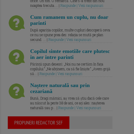
orice. Un ton. O remarcă. Cine s-a trezit din nou
noaptea trecuta.... |
Raspunde | Vezi raspunsuri
Cum ramanem un cuplu, nu doar
parinti
După apariția copiilor, multe cupluri descoperă ceva
ce nu se spune prea des: relația se mută pe plan
secund. ... |
Raspunde | Vezi raspunsuri
Copilul simte emotiile care plutesc
in aer intre parinti
Părinții spun deseori: „Noi nu ne certăm în fața
copilului.” „Ne abținem, ca să fie liniște.” „Avem grijă
să... |
Raspunde | Vezi raspunsuri
Naștere naturală sau prin
cezariană
Bună, Dragi mămici, aș vrea să știu dacă cele care
au născut la peste 38 de ani, ce ați ales: nașterea
naturală sau p... |
Raspunde | Vezi raspunsuri
PROPUNERI REDACTOR SEF