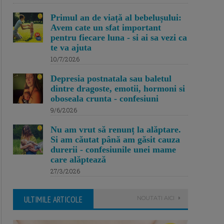
Primul an de viață al bebelușului:
Avem cate un sfat important
pentru fiecare luna - si ai sa vezi ca
te va ajuta
10/7/2026
Depresia postnatala sau baletul
dintre dragoste, emotii, hormoni si
oboseala crunta - confesiuni
9/6/2026
Nu am vrut să renunț la alăptare.
Si am căutat până am găsit cauza
durerii - confesiunile unei mame
care alăptează
27/3/2026
ULTIMILE ARTICOLE
NOUTATI AICI