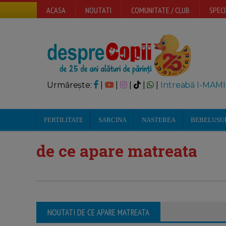
ACASA
NOUTATI
COMUNITATE / CLUB
SPECI
Urmărește:
|
|
|
|
|
Intreabă I-MAMI
FERTILITATE
SARCINA
NASTEREA
BEBELUSU
de ce apare matreata
NOUTATI DE CE APARE MATREATA