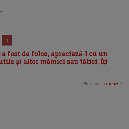
1
i-a fost de folos, apreciază-l cu un
tile și altor mămici sau tătici. Îți
TEMA:
DIVERSE