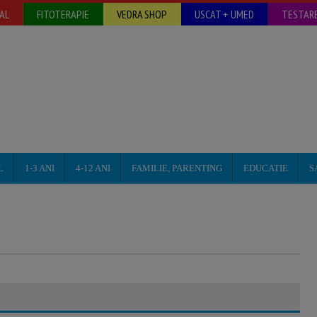
AL
FITOTERAPIE
VEDRA SHOP
USCAT + UMED
TESTARE
L
1-3 ANI
4-12 ANI
FAMILIE, PARENTING
EDUCATIE
S