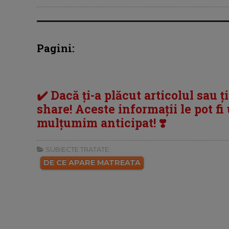
Pagini:
✔️ Dacă ți-a plăcut articolul sau ț
share! Aceste informații le pot fi u
mulțumim anticipat! ❣️
SUBIECTE TRATATE:
DE CE APARE MATREATA