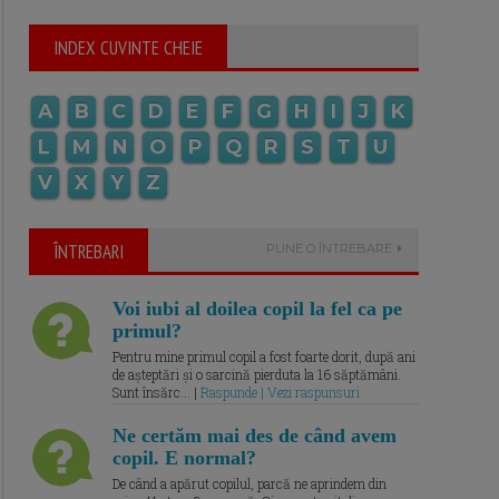
INDEX CUVINTE CHEIE
A
B
C
D
E
F
G
H
I
J
K
L
M
N
O
P
Q
R
S
T
U
V
X
Y
Z
ÎNTREBARI
PUNE O ÎNTREBARE
Voi iubi al doilea copil la fel ca pe
primul?
Pentru mine primul copil a fost foarte dorit, după ani
de așteptări și o sarcină pierduta la 16 săptămâni.
Sunt însărc... |
Raspunde | Vezi raspunsuri
Ne certăm mai des de când avem
copil. E normal?
De când a apărut copilul, parcă ne aprindem din