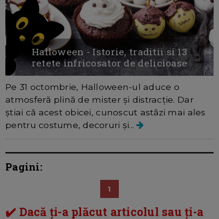
Halloween - Istorie, traditii si 13
retete infricosator de delicioase
Pe 31 octombrie, Halloween-ul aduce o
atmosferă plină de mister și distracție. Dar
știai că acest obicei, cunoscut astăzi mai ales
pentru costume, decoruri și...
Pagini:
1
✔️ Dacă ți-a plăcut articolul sau ți-a