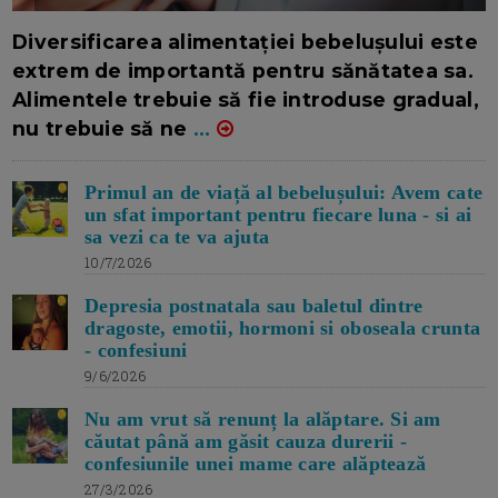
16/7/2026
AUTOR: EDITOR DC.
Diversificarea alimentației bebelușului este
extrem de importantă pentru sănătatea sa.
Alimentele trebuie să fie introduse gradual,
nu trebuie să ne
...
Primul an de viață al bebelușului: Avem cate
un sfat important pentru fiecare luna - si ai
sa vezi ca te va ajuta
10/7/2026
Depresia postnatala sau baletul dintre
dragoste, emotii, hormoni si oboseala crunta
- confesiuni
9/6/2026
Nu am vrut să renunț la alăptare. Si am
căutat până am găsit cauza durerii -
confesiunile unei mame care alăptează
27/3/2026