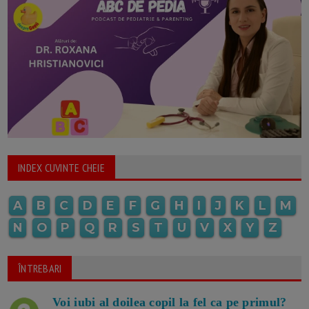
INDEX CUVINTE CHEIE
A
B
C
D
E
F
G
H
I
J
K
L
M
N
O
P
Q
R
S
T
U
V
X
Y
Z
ÎNTREBARI
Voi iubi al doilea copil la fel ca pe primul?