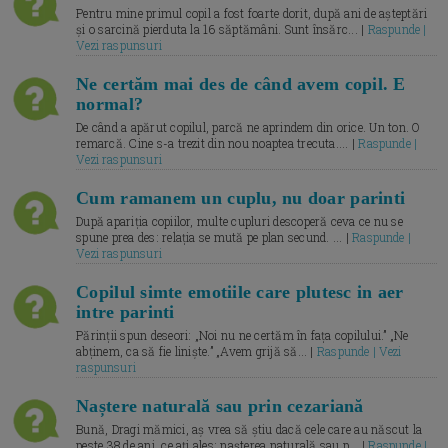
Pentru mine primul copil a fost foarte dorit, după ani de așteptări
și o sarcină pierduta la 16 săptămâni. Sunt însărc... |
Raspunde |
Vezi raspunsuri
Ne certăm mai des de când avem copil. E
normal?
De când a apărut copilul, parcă ne aprindem din orice. Un ton. O
remarcă. Cine s-a trezit din nou noaptea trecuta.... |
Raspunde |
Vezi raspunsuri
Cum ramanem un cuplu, nu doar parinti
După apariția copiilor, multe cupluri descoperă ceva ce nu se
spune prea des: relația se mută pe plan secund. ... |
Raspunde |
Vezi raspunsuri
Copilul simte emotiile care plutesc in aer
intre parinti
Părinții spun deseori: „Noi nu ne certăm în fața copilului.” „Ne
abținem, ca să fie liniște.” „Avem grijă să... |
Raspunde | Vezi
raspunsuri
Naștere naturală sau prin cezariană
Bună, Dragi mămici, aș vrea să știu dacă cele care au născut la
peste 38 de ani, ce ați ales: nașterea naturală sau p... |
Raspunde |