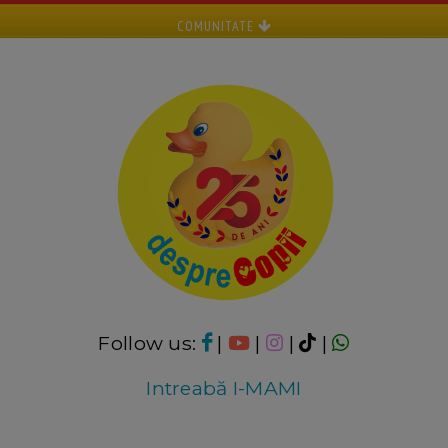
COMUNITATE
Follow us:
|
|
|
|
Intreabă I-MAMI