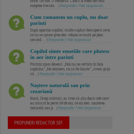
orice. Un ton. O remarcă. Cine s-a trezit din nou
noaptea trecuta.... |
Raspunde | Vezi raspunsuri
Cum ramanem un cuplu, nu doar
parinti
După apariția copiilor, multe cupluri descoperă ceva
ce nu se spune prea des: relația se mută pe plan
secund. ... |
Raspunde | Vezi raspunsuri
Copilul simte emotiile care plutesc
in aer intre parinti
Părinții spun deseori: „Noi nu ne certăm în fața
copilului.” „Ne abținem, ca să fie liniște.” „Avem grijă
să... |
Raspunde | Vezi raspunsuri
Naștere naturală sau prin
cezariană
Bună, Dragi mămici, aș vrea să știu dacă cele care
au născut la peste 38 de ani, ce ați ales: nașterea
naturală sau p... |
Raspunde | Vezi raspunsuri
PROPUNERI REDACTOR SEF