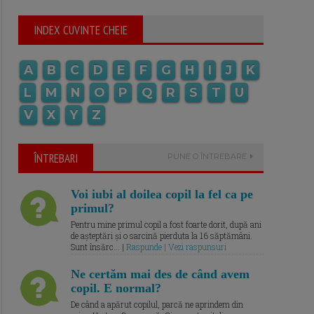
INDEX CUVINTE CHEIE
A
B
C
D
E
F
G
H
I
J
K
L
M
N
O
P
Q
R
S
T
U
V
X
Y
Z
ÎNTREBARI
PUNE O ÎNTREBARE
Voi iubi al doilea copil la fel ca pe
primul?
Pentru mine primul copil a fost foarte dorit, după ani
de așteptări și o sarcină pierduta la 16 săptămâni.
Sunt însărc... |
Raspunde | Vezi raspunsuri
Ne certăm mai des de când avem
copil. E normal?
De când a apărut copilul, parcă ne aprindem din