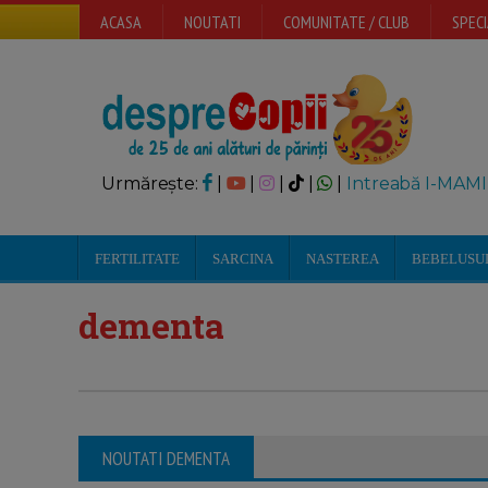
ACASA
NOUTATI
COMUNITATE / CLUB
SPECI
Urmărește:
|
|
|
|
|
Intreabă I-MAMI
FERTILITATE
SARCINA
NASTEREA
BEBELUSU
dementa
NOUTATI DEMENTA