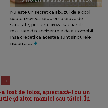
12 riscuri ale abuzului de alcool
Nu este un secret ca abuzul de alcool
poate provoca probleme grave de
sanatate, precum ciroza sau ranile
rezultate din accidentele de automobil.
Insa credeti ca acestea sunt singurele
riscuri ale...
1
i-a fost de folos, apreciază-l cu un
tile și altor mămici sau tătici. Îți