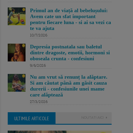
Primul an de viață al bebelușului:
Avem cate un sfat important
pentru fiecare luna - si ai sa vezi ca
te va ajuta
10/7/2026
Depresia postnatala sau baletul
dintre dragoste, emotii, hormoni si
oboseala crunta - confesiuni
9/6/2026
Nu am vrut să renunț la alăptare.
Si am căutat până am găsit cauza
durerii - confesiunile unei mame
care alăptează
27/3/2026
ULTIMILE ARTICOLE
NOUTATI AICI