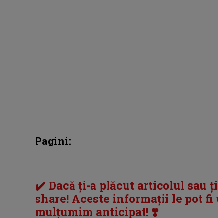
Pagini:
✔️ Dacă ți-a plăcut articolul sau ț
share! Aceste informații le pot fi u
mulțumim anticipat! ❣️