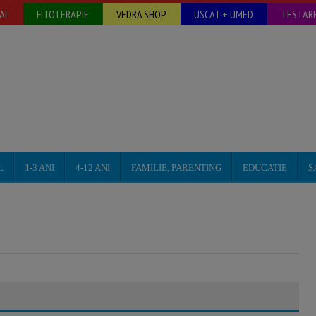
AL
FITOTERAPIE
VEDRA SHOP
USCAT + UMED
TESTARE
L
1-3 ANI
4-12 ANI
FAMILIE, PARENTING
EDUCATIE
S