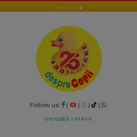
COMUNITATE
Follow us:
|
|
|
|
Intreabă I-MAMI