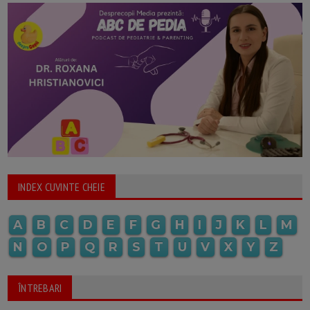
INDEX CUVINTE CHEIE
A
B
C
D
E
F
G
H
I
J
K
L
M
N
O
P
Q
R
S
T
U
V
X
Y
Z
ÎNTREBARI