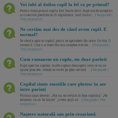
Voi iubi al doilea copil la fel ca pe primul?
Pentru mine primul copil a fost foarte dorit, după ani de așteptări
și o sarcină pierduta la 16 săptămâni. Sunt însărc... |
Raspunde |
Vezi raspunsuri
Ne certăm mai des de când avem copil. E
normal?
De când a apărut copilul, parcă ne aprindem din orice. Un ton. O
remarcă. Cine s-a trezit din nou noaptea trecuta.... |
Raspunde |
Vezi raspunsuri
Cum ramanem un cuplu, nu doar parinti
După apariția copiilor, multe cupluri descoperă ceva ce nu se
spune prea des: relația se mută pe plan secund. ... |
Raspunde |
Vezi raspunsuri
Copilul simte emotiile care plutesc in aer
intre parinti
Părinții spun deseori: „Noi nu ne certăm în fața copilului.” „Ne
abținem, ca să fie liniște.” „Avem grijă să... |
Raspunde | Vezi
raspunsuri
Naștere naturală sau prin cezariană