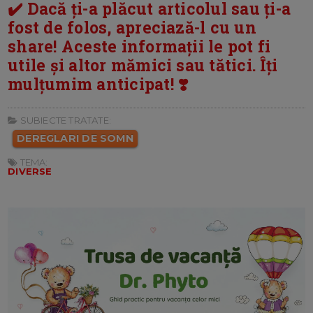
✔️ Dacă ți-a plăcut articolul sau ți-a
fost de folos, apreciază-l cu un
share! Aceste informații le pot fi
utile și altor mămici sau tătici. Îți
mulțumim anticipat! ❣️
SUBIECTE TRATATE:
DEREGLARI DE SOMN
TEMA:
DIVERSE