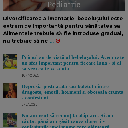
Pediatrie
16/7/2026
AUTOR: EDITOR DC.
Diversificarea alimentației bebelușului este
extrem de importantă pentru sănătatea sa.
Alimentele trebuie să fie introduse gradual,
nu trebuie să ne
...
Primul an de viață al bebelușului: Avem cate
un sfat important pentru fiecare luna - si ai
sa vezi ca te va ajuta
10/7/2026
Depresia postnatala sau baletul dintre
dragoste, emotii, hormoni si oboseala crunta
- confesiuni
9/6/2026
Nu am vrut să renunț la alăptare. Si am
căutat până am găsit cauza durerii -
confesiunile unei mame care alăptează