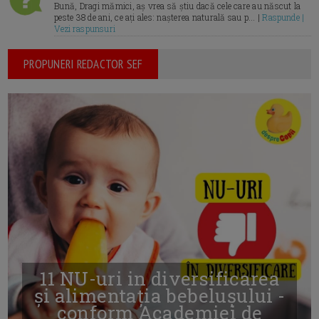
Bună, Dragi mămici, aș vrea să știu dacă cele care au născut la
peste 38 de ani, ce ați ales: nașterea naturală sau p... |
Raspunde |
Vezi raspunsuri
PROPUNERI REDACTOR SEF
11 NU-uri in diversificarea
și alimentația bebelușului -
conform Academiei de