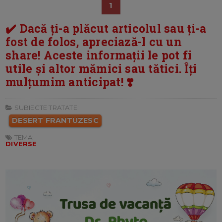
1
✔️ Dacă ți-a plăcut articolul sau ți-a
fost de folos, apreciază-l cu un
share! Aceste informații le pot fi
utile și altor mămici sau tătici. Îți
mulțumim anticipat! ❣️
SUBIECTE TRATATE:
DESERT FRANTUZESC
TEMA:
DIVERSE