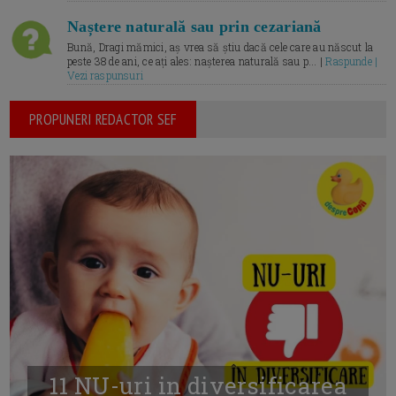
Naștere naturală sau prin cezariană
Bună, Dragi mămici, aș vrea să știu dacă cele care au născut la
peste 38 de ani, ce ați ales: nașterea naturală sau p... |
Raspunde |
Vezi raspunsuri
PROPUNERI REDACTOR SEF
11 NU-uri in diversificarea