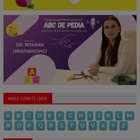
INDEX CUVINTE CHEIE
A
B
C
D
E
F
G
H
I
J
K
L
M
N
O
P
Q
R
S
T
U
V
X
Y
Z