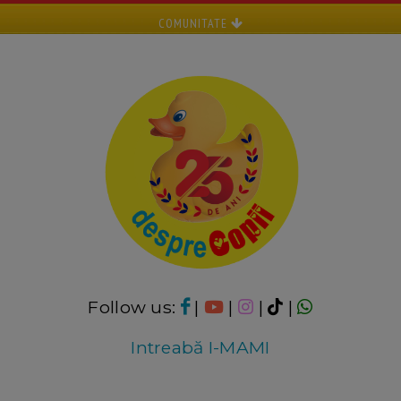
COMUNITATE
Follow us:
|
|
|
|
Intreabă I-MAMI