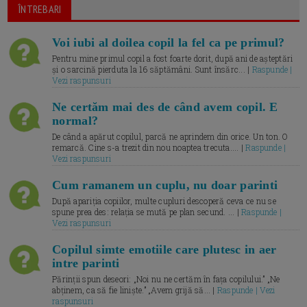
ÎNTREBARI
Voi iubi al doilea copil la fel ca pe primul?
Pentru mine primul copil a fost foarte dorit, după ani de așteptări
și o sarcină pierduta la 16 săptămâni. Sunt însărc... |
Raspunde |
Vezi raspunsuri
Ne certăm mai des de când avem copil. E
normal?
De când a apărut copilul, parcă ne aprindem din orice. Un ton. O
remarcă. Cine s-a trezit din nou noaptea trecuta.... |
Raspunde |
Vezi raspunsuri
Cum ramanem un cuplu, nu doar parinti
După apariția copiilor, multe cupluri descoperă ceva ce nu se
spune prea des: relația se mută pe plan secund. ... |
Raspunde |
Vezi raspunsuri
Copilul simte emotiile care plutesc in aer
intre parinti
Părinții spun deseori: „Noi nu ne certăm în fața copilului.” „Ne
abținem, ca să fie liniște.” „Avem grijă să... |
Raspunde | Vezi
raspunsuri