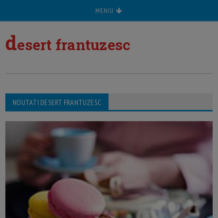
MENIU
d
esert frantuzesc
NOUTATI DESERT FRANTUZESC