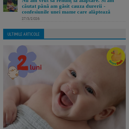
Nu am vrut să renunț la alăptare. Si am
căutat până am găsit cauza durerii -
confesiunile unei mame care alăptează
27/3/2026
ULTIMILE ARTICOLE