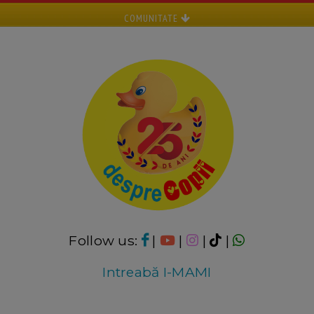
COMUNITATE
Follow us:
|
|
|
|
Intreabă I-MAMI