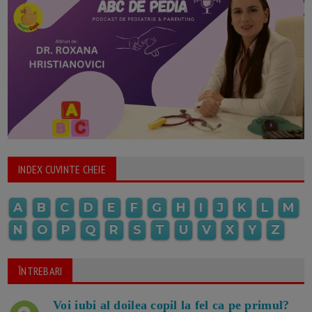
INDEX CUVINTE CHEIE
A
B
C
D
E
F
G
H
I
J
K
L
M
N
O
P
Q
R
S
T
U
V
X
Y
Z
ÎNTREBARI
Voi iubi al doilea copil la fel ca pe primul?