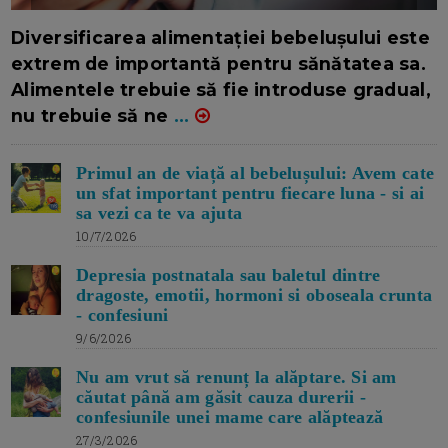
16/7/2026
AUTOR: EDITOR DC.
Diversificarea alimentației bebelușului este
extrem de importantă pentru sănătatea sa.
Alimentele trebuie să fie introduse gradual,
nu trebuie să ne
...
Primul an de viață al bebelușului: Avem cate
un sfat important pentru fiecare luna - si ai
sa vezi ca te va ajuta
10/7/2026
Depresia postnatala sau baletul dintre
dragoste, emotii, hormoni si oboseala crunta
- confesiuni
9/6/2026
Nu am vrut să renunț la alăptare. Si am
căutat până am găsit cauza durerii -
confesiunile unei mame care alăptează
27/3/2026