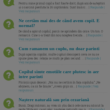
Pentru mine primul copil a fost foarte dorit, după ani de așteptări
și o sarcină pierduta la 16 săptămâni. Sunt însărc... |
Raspunde |
Vezi raspunsuri
Ne certăm mai des de când avem copil. E
normal?
De când a apărut copilul, parcă ne aprindem din orice. Un ton. O
remarcă. Cine s-a trezit din nou noaptea trecuta.... |
Raspunde |
Vezi raspunsuri
Cum ramanem un cuplu, nu doar parinti
După apariția copiilor, multe cupluri descoperă ceva ce nu se
spune prea des: relația se mută pe plan secund. ... |
Raspunde |
Vezi raspunsuri
Copilul simte emotiile care plutesc in aer
intre parinti
Părinții spun deseori: „Noi nu ne certăm în fața copilului.” „Ne
abținem, ca să fie liniște.” „Avem grijă să... |
Raspunde | Vezi
raspunsuri
Naștere naturală sau prin cezariană
Bună, Dragi mămici, aș vrea să știu dacă cele care au născut la
peste 38 de ani, ce ați ales: nașterea naturală sau p... |
Raspunde |