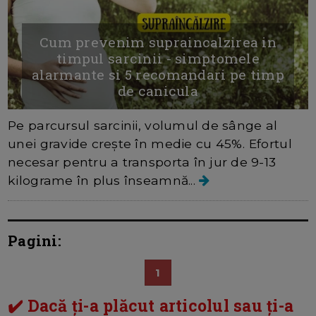
Cum prevenim supraincalzirea in
timpul sarcinii - simptomele
alarmante si 5 recomandari pe timp
de canicula
Pe parcursul sarcinii, volumul de sânge al
unei gravide crește în medie cu 45%. Efortul
necesar pentru a transporta în jur de 9-13
kilograme în plus înseamnă...
Pagini:
1
✔️ Dacă ți-a plăcut articolul sau ți-a