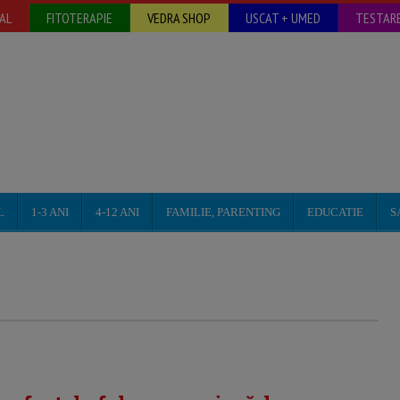
AL
FITOTERAPIE
VEDRA SHOP
USCAT + UMED
TESTARE
L
1-3 ANI
4-12 ANI
FAMILIE, PARENTING
EDUCATIE
S