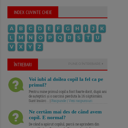
INDEX CUVINTE CHEIE
A
B
C
D
E
F
G
H
I
J
K
L
M
N
O
P
Q
R
S
T
U
V
X
Y
Z
ÎNTREBARI
PUNE O ÎNTREBARE
Voi iubi al doilea copil la fel ca pe
primul?
Pentru mine primul copil a fost foarte dorit, după ani
de așteptări și o sarcină pierduta la 16 săptămâni.
Sunt însărc... |
Raspunde | Vezi raspunsuri
Ne certăm mai des de când avem
copil. E normal?
De când a apărut copilul, parcă ne aprindem din