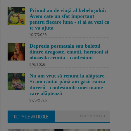
Primul an de viață al bebelușului:
Avem cate un sfat important
pentru fiecare luna - si ai sa vezi ca
te va ajuta
10/7/2026
Depresia postnatala sau baletul
dintre dragoste, emotii, hormoni si
oboseala crunta - confesiuni
9/6/2026
Nu am vrut să renunț la alăptare.
Si am căutat până am găsit cauza
durerii - confesiunile unei mame
care alăptează
27/3/2026
ULTIMILE ARTICOLE
NOUTATI AICI