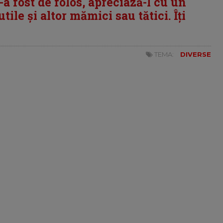
i-a fost de folos, apreciază-l cu un
tile și altor mămici sau tătici. Îți
TEMA:
DIVERSE