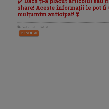
✔️ Dacă ți-a plăcut articolul sau ț
share! Aceste informații le pot fi u
mulțumim anticipat! ❣️
SUBIECTE TRATATE:
DESUURI