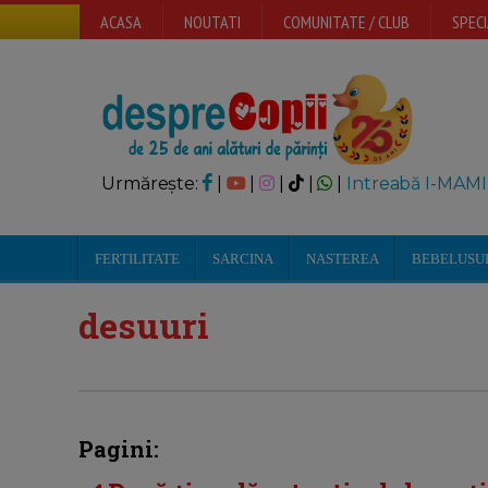
ACASA
NOUTATI
COMUNITATE / CLUB
SPECI
Urmărește:
|
|
|
|
|
Intreabă I-MAMI
FERTILITATE
SARCINA
NASTEREA
BEBELUSU
desuuri
Pagini: