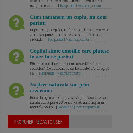
orice. Un ton. O remarcă. Cine s-a trezit din nou
noaptea trecuta.... |
Raspunde | Vezi raspunsuri
Cum ramanem un cuplu, nu doar
parinti
După apariția copiilor, multe cupluri descoperă ceva
ce nu se spune prea des: relația se mută pe plan
secund. ... |
Raspunde | Vezi raspunsuri
Copilul simte emotiile care plutesc
in aer intre parinti
Părinții spun deseori: „Noi nu ne certăm în fața
copilului.” „Ne abținem, ca să fie liniște.” „Avem grijă
să... |
Raspunde | Vezi raspunsuri
Naștere naturală sau prin
cezariană
Bună, Dragi mămici, aș vrea să știu dacă cele care
au născut la peste 38 de ani, ce ați ales: nașterea
naturală sau p... |
Raspunde | Vezi raspunsuri
PROPUNERI REDACTOR SEF