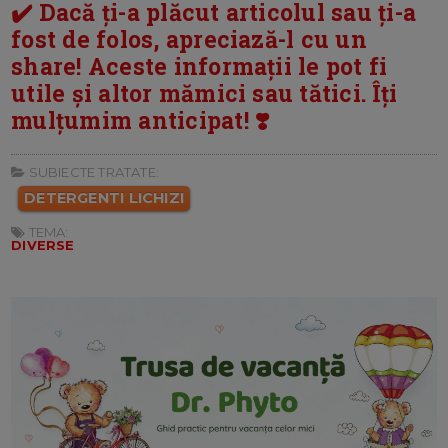
✔️ Dacă ți-a plăcut articolul sau ți-a
fost de folos, apreciază-l cu un
share! Aceste informații le pot fi
utile și altor mămici sau tătici. Îți
mulțumim anticipat! ❣️
SUBIECTE TRATATE:
DETERGENTI LICHIZI
TEMA:
DIVERSE