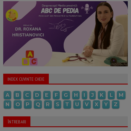
INDEX CUVINTE CHEIE
A
B
C
D
E
F
G
H
I
J
K
L
M
N
O
P
Q
R
S
T
U
V
X
Y
Z
ÎNTREBARI