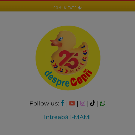
COMUNITATE
Follow us:
|
|
|
|
Intreabă I-MAMI