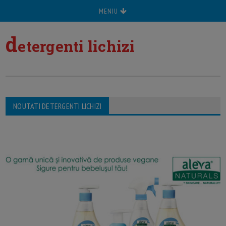
MENIU
d
etergenti lichizi
NOUTATI DETERGENTI LICHIZI