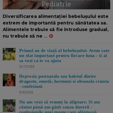
Pediatrie
16/7/2026
AUTOR: EDITOR DC.
Diversificarea alimentației bebelușului este
extrem de importantă pentru sănătatea sa.
Alimentele trebuie să fie introduse gradual,
nu trebuie să ne
...
Primul an de viață al bebelușului: Avem cate
un sfat important pentru fiecare luna - si ai
sa vezi ca te va ajuta
10/7/2026
Depresia postnatala sau baletul dintre
dragoste, emotii, hormoni si oboseala crunta
- confesiuni
9/6/2026
Nu am vrut să renunț la alăptare. Si am
căutat până am găsit cauza durerii -
confesiunile unei mame care alăptează