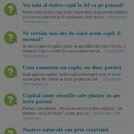
Voi iubi al doilea copil la fel ca pe primul?
Pentru mine primul copil a fost foarte dorit, după ani de așteptări
și o sarcină pierduta la 16 săptămâni. Sunt însărc... |
Raspunde |
Vezi raspunsuri
Ne certăm mai des de când avem copil. E
normal?
De când a apărut copilul, parcă ne aprindem din orice. Un ton. O
remarcă. Cine s-a trezit din nou noaptea trecuta.... |
Raspunde |
Vezi raspunsuri
Cum ramanem un cuplu, nu doar parinti
După apariția copiilor, multe cupluri descoperă ceva ce nu se
spune prea des: relația se mută pe plan secund. ... |
Raspunde |
Vezi raspunsuri
Copilul simte emotiile care plutesc in aer
intre parinti
Părinții spun deseori: „Noi nu ne certăm în fața copilului.” „Ne
abținem, ca să fie liniște.” „Avem grijă să... |
Raspunde | Vezi
raspunsuri
Naștere naturală sau prin cezariană