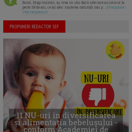
Bună, Dragi mămici, aș vrea să știu dacă cele care au născut la
peste 38 de ani, ce ați ales: nașterea naturală sau p... |
Raspunde |
Vezi raspunsuri
PROPUNERI REDACTOR SEF
11 NU-uri in diversificarea
și alimentația bebelușului -
conform Academiei de