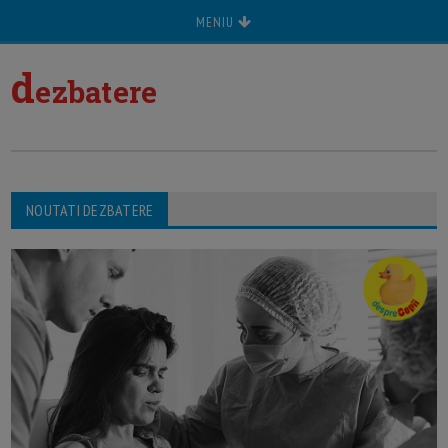
MENIU
d
ezbatere
NOUTATI DEZBATERE