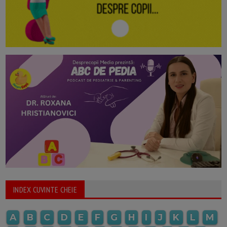
INDEX CUVINTE CHEIE
A
B
C
D
E
F
G
H
I
J
K
L
M