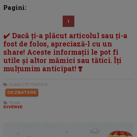
Pagini:
1
✔️ Dacă ți-a plăcut articolul sau ți-a
fost de folos, apreciază-l cu un
share! Aceste informații le pot fi
utile și altor mămici sau tătici. Îți
mulțumim anticipat! ❣️
SUBIECTE TRATATE:
DEZBATERE
TEMA:
DIVERSE