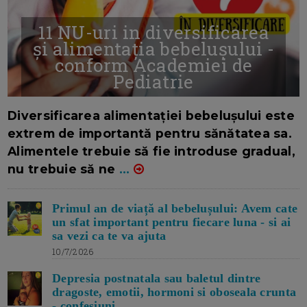
11 NU-uri in diversificarea
și alimentația bebelușului -
conform Academiei de
Pediatrie
16/7/2026
AUTOR: EDITOR DC.
Diversificarea alimentației bebelușului este
extrem de importantă pentru sănătatea sa.
Alimentele trebuie să fie introduse gradual,
nu trebuie să ne
...
Primul an de viață al bebelușului: Avem cate
un sfat important pentru fiecare luna - si ai
sa vezi ca te va ajuta
10/7/2026
Depresia postnatala sau baletul dintre
dragoste, emotii, hormoni si oboseala crunta
- confesiuni