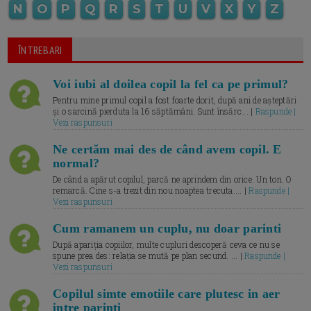
N
O
P
Q
R
S
T
U
V
X
Y
Z
ÎNTREBARI
Voi iubi al doilea copil la fel ca pe primul?
Pentru mine primul copil a fost foarte dorit, după ani de așteptări
și o sarcină pierduta la 16 săptămâni. Sunt însărc... |
Raspunde |
Vezi raspunsuri
Ne certăm mai des de când avem copil. E
normal?
De când a apărut copilul, parcă ne aprindem din orice. Un ton. O
remarcă. Cine s-a trezit din nou noaptea trecuta.... |
Raspunde |
Vezi raspunsuri
Cum ramanem un cuplu, nu doar parinti
După apariția copiilor, multe cupluri descoperă ceva ce nu se
spune prea des: relația se mută pe plan secund. ... |
Raspunde |
Vezi raspunsuri
Copilul simte emotiile care plutesc in aer
intre parinti