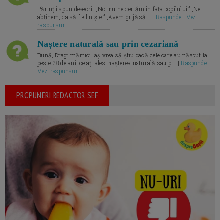
Părinții spun deseori: „Noi nu ne certăm în fața copilului.” „Ne
abținem, ca să fie liniște.” „Avem grijă să... |
Raspunde | Vezi
raspunsuri
Naștere naturală sau prin cezariană
Bună, Dragi mămici, aș vrea să știu dacă cele care au născut la
peste 38 de ani, ce ați ales: nașterea naturală sau p... |
Raspunde |
Vezi raspunsuri
PROPUNERI REDACTOR SEF