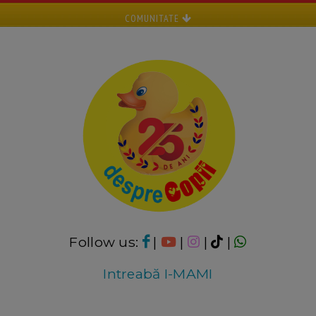
COMUNITATE
Follow us:
|
|
|
|
Intreabă I-MAMI