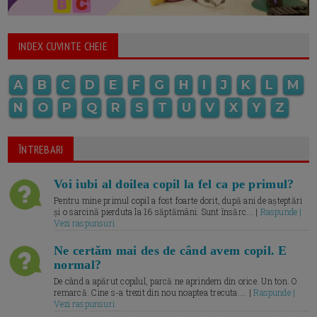
INDEX CUVINTE CHEIE
A
B
C
D
E
F
G
H
I
J
K
L
M
N
O
P
Q
R
S
T
U
V
X
Y
Z
ÎNTREBARI
Voi iubi al doilea copil la fel ca pe primul?
Pentru mine primul copil a fost foarte dorit, după ani de așteptări
și o sarcină pierduta la 16 săptămâni. Sunt însărc... |
Raspunde |
Vezi raspunsuri
Ne certăm mai des de când avem copil. E
normal?
De când a apărut copilul, parcă ne aprindem din orice. Un ton. O
remarcă. Cine s-a trezit din nou noaptea trecuta.... |
Raspunde |
Vezi raspunsuri