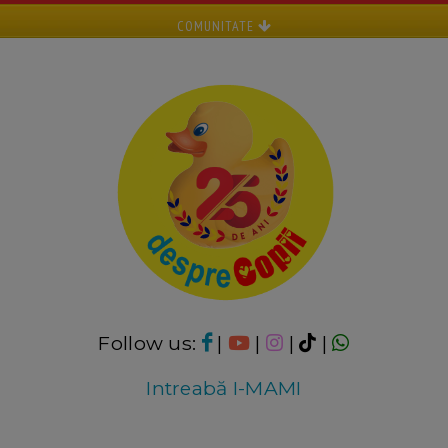
COMUNITATE
Follow us:
|
|
|
|
Intreabă I-MAMI