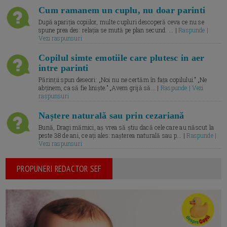
Cum ramanem un cuplu, nu doar parinti
După apariția copiilor, multe cupluri descoperă ceva ce nu se
spune prea des: relația se mută pe plan secund. ... |
Raspunde |
Vezi raspunsuri
Copilul simte emotiile care plutesc in aer
intre parinti
Părinții spun deseori: „Noi nu ne certăm în fața copilului.” „Ne
abținem, ca să fie liniște.” „Avem grijă să... |
Raspunde | Vezi
raspunsuri
Naștere naturală sau prin cezariană
Bună, Dragi mămici, aș vrea să știu dacă cele care au născut la
peste 38 de ani, ce ați ales: nașterea naturală sau p... |
Raspunde |
Vezi raspunsuri
PROPUNERI REDACTOR SEF