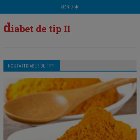
MENIU
d
iabet de tip II
NOUTATI DIABET DE TIP II