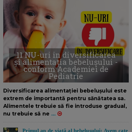
11 NU-uri in diversificarea
și alimentația bebelușului -
conform Academiei de
Pediatrie
16/7/2026
AUTOR: EDITOR DC.
Diversificarea alimentației bebelușului este
extrem de importantă pentru sănătatea sa.
Alimentele trebuie să fie introduse gradual,
nu trebuie să ne
...
Primul an de viață al bebelușului: Avem cate