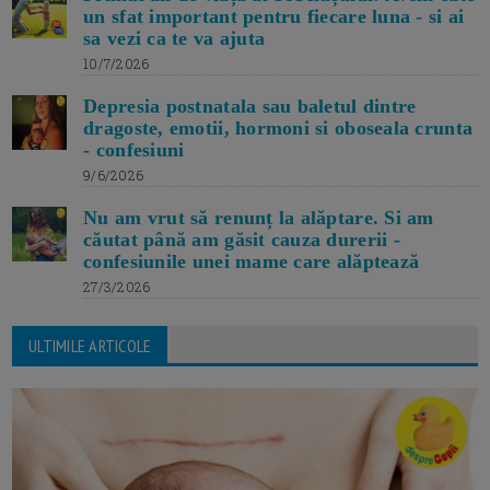
un sfat important pentru fiecare luna - si ai
sa vezi ca te va ajuta
10/7/2026
Depresia postnatala sau baletul dintre
dragoste, emotii, hormoni si oboseala crunta
- confesiuni
9/6/2026
Nu am vrut să renunț la alăptare. Si am
căutat până am găsit cauza durerii -
confesiunile unei mame care alăptează
27/3/2026
ULTIMILE ARTICOLE