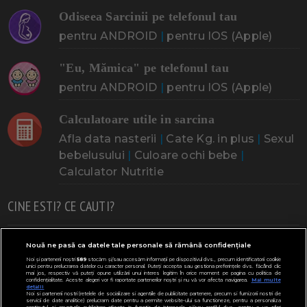
Odiseea Sarcinii pe telefonul tau
pentru ANDROID
|
pentru IOS (Apple)
"Eu, Mămica" pe telefonul tau
pentru ANDROID
|
pentru IOS (Apple)
Calculatoare utile in sarcina
Afla data nasterii
|
Cate Kg. in plus
|
Sexul
bebelusului
|
Culoare ochi bebe
|
Calculator Nutritie
CINE ESTI? CE CAUTI?
Doresc un copil
Adoptia
Probleme cu sarcina
Nouă ne pasă ca datele tale personale să rămână confidențiale
Noi și partenerii noștri
589
stocăm și/sau accesăm informații pe dispozitivul dvs., precum identificatorii cookie
Urmeaza sa nasc
Probleme alaptare
Bebe plange
unici pentru prelucrarea datelor cu caracter personal. Puteți accepta sau gestiona preferințele dvs. făcând clic
mai jos, respectiv vă puteți opune utilizării unui interes legitim în orice moment pe pagina cu politica de
confidențialitate. Aceste alegeri vor fi raportate partenerilor noștri și nu vă vor afecta navigarea.
Mai multe
Bebe febra
Caut bona
Cresa, Gradinta
detalii
Noi si partenerii nostri (retelele de socializare si agentiile de publicitate partenere, precum si furnizorii nostri de
servicii de date analitice) prelucram date pentru a permite website-ului sa functioneze, pentru a personaliza