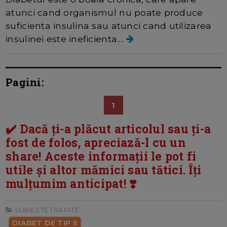
atunci cand organismul nu poate produce
suficienta insulina sau atunci cand utilizarea
insulinei este ineficienta....
Pagini:
1
✔️ Dacă ți-a plăcut articolul sau ți-a
fost de folos, apreciază-l cu un
share! Aceste informații le pot fi
utile și altor mămici sau tătici. Îți
mulțumim anticipat! ❣️
SUBIECTE TRATATE:
DIABET DE TIP II