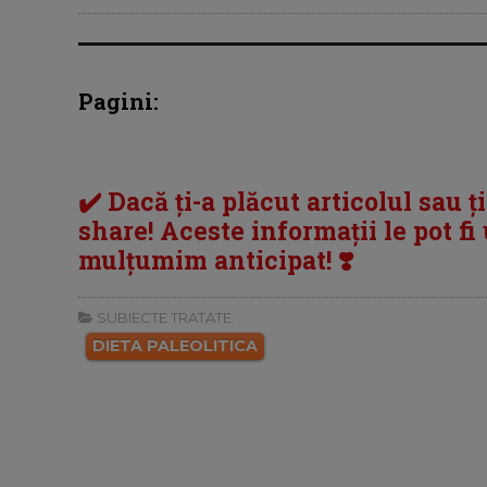
Pagini:
✔️ Dacă ți-a plăcut articolul sau ț
share! Aceste informații le pot fi u
mulțumim anticipat! ❣️
SUBIECTE TRATATE:
DIETA PALEOLITICA