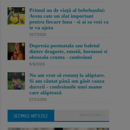
Primul an de viață al bebelușului:
Avem cate un sfat important
pentru fiecare luna - si ai sa vezi ca
te va ajuta
10/7/2026
Depresia postnatala sau baletul
dintre dragoste, emotii, hormoni si
oboseala crunta - confesiuni
9/6/2026
Nu am vrut să renunț la alăptare.
Si am căutat până am găsit cauza
durerii - confesiunile unei mame
care alăptează
27/3/2026
ULTIMILE ARTICOLE
NOUTATI AICI