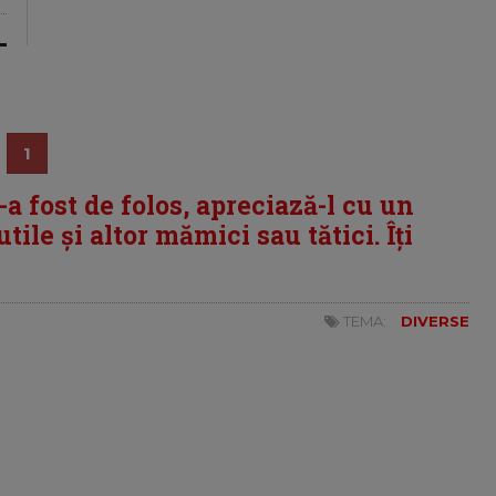
1
i-a fost de folos, apreciază-l cu un
tile și altor mămici sau tătici. Îți
TEMA:
DIVERSE