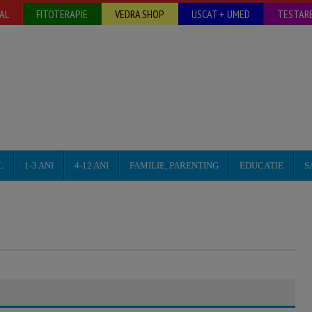
AL
FITOTERAPIE
VEDRA SHOP
USCAT + UMED
TESTARE
L
1-3 ANI
4-12 ANI
FAMILIE, PARENTING
EDUCATIE
S