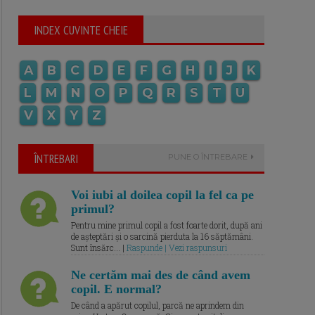
INDEX CUVINTE CHEIE
A
B
C
D
E
F
G
H
I
J
K
L
M
N
O
P
Q
R
S
T
U
V
X
Y
Z
ÎNTREBARI
PUNE O ÎNTREBARE
Voi iubi al doilea copil la fel ca pe
primul?
Pentru mine primul copil a fost foarte dorit, după ani
de așteptări și o sarcină pierduta la 16 săptămâni.
Sunt însărc... |
Raspunde | Vezi raspunsuri
Ne certăm mai des de când avem
copil. E normal?
De când a apărut copilul, parcă ne aprindem din