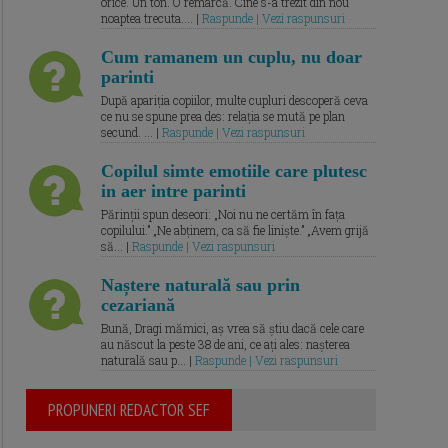
orice. Un ton. O remarcă. Cine s-a trezit din nou
noaptea trecuta.... |
Raspunde | Vezi raspunsuri
Cum ramanem un cuplu, nu doar
parinti
După apariția copiilor, multe cupluri descoperă ceva
ce nu se spune prea des: relația se mută pe plan
secund. ... |
Raspunde | Vezi raspunsuri
Copilul simte emotiile care plutesc
in aer intre parinti
Părinții spun deseori: „Noi nu ne certăm în fața
copilului.” „Ne abținem, ca să fie liniște.” „Avem grijă
să... |
Raspunde | Vezi raspunsuri
Naștere naturală sau prin
cezariană
Bună, Dragi mămici, aș vrea să știu dacă cele care
au născut la peste 38 de ani, ce ați ales: nașterea
naturală sau p... |
Raspunde | Vezi raspunsuri
PROPUNERI REDACTOR SEF