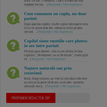
orice. Un ton. O remarcă. Cine s-a trezit din nou
noaptea trecuta.... |
Raspunde | Vezi raspunsuri
Cum ramanem un cuplu, nu doar
parinti
După apariția copiilor, multe cupluri descoperă ceva
ce nu se spune prea des: relația se mută pe plan
secund. ... |
Raspunde | Vezi raspunsuri
Copilul simte emotiile care plutesc
in aer intre parinti
Părinții spun deseori: „Noi nu ne certăm în fața
copilului.” „Ne abținem, ca să fie liniște.” „Avem grijă
să... |
Raspunde | Vezi raspunsuri
Naștere naturală sau prin
cezariană
Bună, Dragi mămici, aș vrea să știu dacă cele care
au născut la peste 38 de ani, ce ați ales: nașterea
naturală sau p... |
Raspunde | Vezi raspunsuri
PROPUNERI REDACTOR SEF