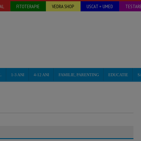
AL
FITOTERAPIE
VEDRA SHOP
USCAT + UMED
TESTARE
L
1-3 ANI
4-12 ANI
FAMILIE, PARENTING
EDUCATIE
S