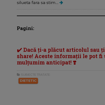
silueta fara sa stim....
Pagini:
✔️ Dacă ți-a plăcut articolul sau ț
share! Aceste informații le pot fi u
mulțumim anticipat! ❣️
SUBIECTE TRATATE:
DIETETIC