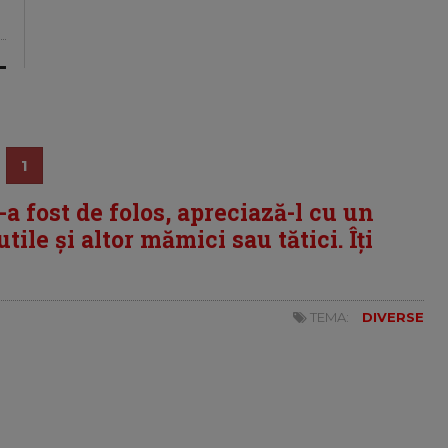
1
i-a fost de folos, apreciază-l cu un
tile și altor mămici sau tătici. Îți
TEMA:
DIVERSE