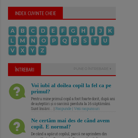
INDEX CUVINTE CHEIE
A
B
C
D
E
F
G
H
I
J
K
L
M
N
O
P
Q
R
S
T
U
V
X
Y
Z
ÎNTREBARI
PUNE O ÎNTREBARE
Voi iubi al doilea copil la fel ca pe
primul?
Pentru mine primul copil a fost foarte dorit, după ani
de așteptări și o sarcină pierduta la 16 săptămâni.
Sunt însărc... |
Raspunde | Vezi raspunsuri
Ne certăm mai des de când avem
copil. E normal?
De când a apărut copilul, parcă ne aprindem din