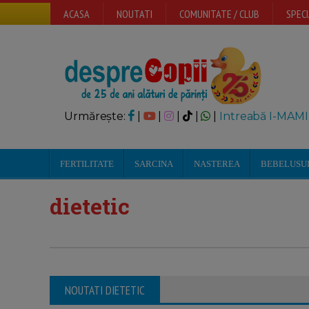
ACASA
NOUTATI
COMUNITATE / CLUB
SPECI
Urmărește:
|
|
|
|
|
Intreabă I-MAMI
FERTILITATE
SARCINA
NASTEREA
BEBELUSU
dietetic
NOUTATI DIETETIC