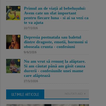
Primul an de viață al bebelușului:
Avem cate un sfat important
pentru fiecare luna - si ai sa vezi ca
te va ajuta
10/7/2026
Depresia postnatala sau baletul
dintre dragoste, emotii, hormoni si
oboseala crunta - confesiuni
9/6/2026
Nu am vrut să renunț la alăptare.
Si am căutat până am găsit cauza
durerii - confesiunile unei mame
care alăptează
27/3/2026
ULTIMILE ARTICOLE
NOUTATI AICI