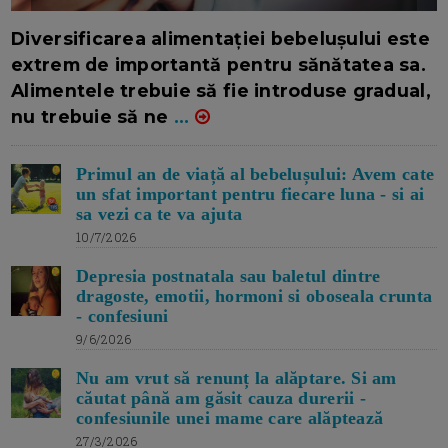
16/7/2026
AUTOR: EDITOR DC.
Diversificarea alimentației bebelușului este
extrem de importantă pentru sănătatea sa.
Alimentele trebuie să fie introduse gradual,
nu trebuie să ne
...
Primul an de viață al bebelușului: Avem cate
un sfat important pentru fiecare luna - si ai
sa vezi ca te va ajuta
10/7/2026
Depresia postnatala sau baletul dintre
dragoste, emotii, hormoni si oboseala crunta
- confesiuni
9/6/2026
Nu am vrut să renunț la alăptare. Si am
căutat până am găsit cauza durerii -
confesiunile unei mame care alăptează
27/3/2026