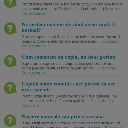
Pentru mine primul copil a fost foarte dorit, după ani de așteptări
și o sarcină pierduta la 16 săptămâni. Sunt însărc... |
Raspunde |
Vezi raspunsuri
Ne certăm mai des de când avem copil. E
normal?
De când a apărut copilul, parcă ne aprindem din orice. Un ton. O
remarcă. Cine s-a trezit din nou noaptea trecuta.... |
Raspunde |
Vezi raspunsuri
Cum ramanem un cuplu, nu doar parinti
După apariția copiilor, multe cupluri descoperă ceva ce nu se
spune prea des: relația se mută pe plan secund. ... |
Raspunde |
Vezi raspunsuri
Copilul simte emotiile care plutesc in aer
intre parinti
Părinții spun deseori: „Noi nu ne certăm în fața copilului.” „Ne
abținem, ca să fie liniște.” „Avem grijă să... |
Raspunde | Vezi
raspunsuri
Naștere naturală sau prin cezariană
Bună, Dragi mămici, aș vrea să știu dacă cele care au născut la
peste 38 de ani, ce ați ales: nașterea naturală sau p... |
Raspunde |