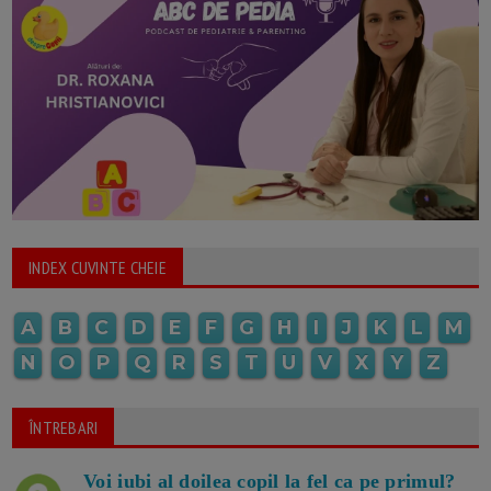
INDEX CUVINTE CHEIE
A
B
C
D
E
F
G
H
I
J
K
L
M
N
O
P
Q
R
S
T
U
V
X
Y
Z
ÎNTREBARI
Voi iubi al doilea copil la fel ca pe primul?