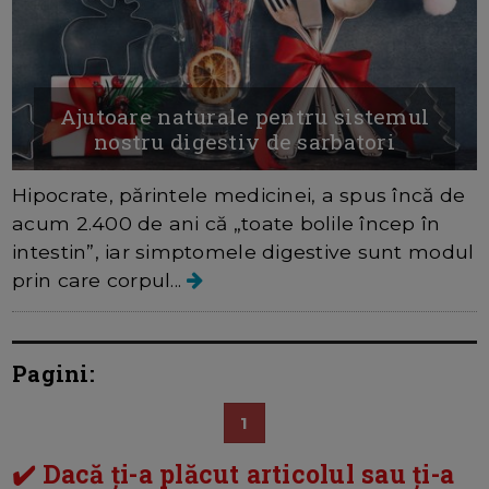
Ajutoare naturale pentru sistemul
nostru digestiv de sarbatori
Hipocrate, părintele medicinei, a spus încă de
acum 2.400 de ani că „toate bolile încep în
intestin”, iar simptomele digestive sunt modul
prin care corpul...
Pagini:
1
✔️ Dacă ți-a plăcut articolul sau ți-a