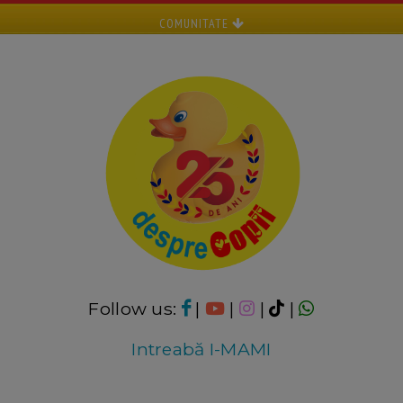
COMUNITATE
Follow us:
|
|
|
|
Intreabă I-MAMI