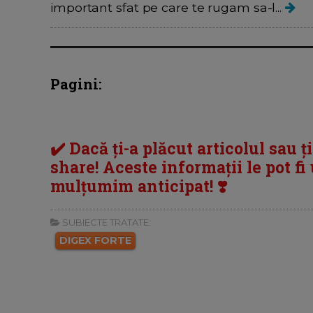
important sfat pe care te rugam sa-l...
Pagini:
✔️ Dacă ți-a plăcut articolul sau ț
share! Aceste informații le pot fi u
mulțumim anticipat! ❣️
SUBIECTE TRATATE:
DIGEX FORTE