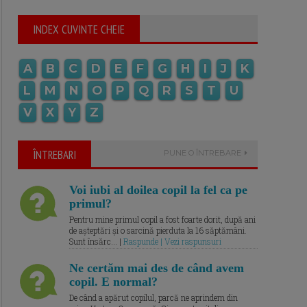
INDEX CUVINTE CHEIE
A
B
C
D
E
F
G
H
I
J
K
L
M
N
O
P
Q
R
S
T
U
V
X
Y
Z
ÎNTREBARI
PUNE O ÎNTREBARE
Voi iubi al doilea copil la fel ca pe
primul?
Pentru mine primul copil a fost foarte dorit, după ani
de așteptări și o sarcină pierduta la 16 săptămâni.
Sunt însărc... |
Raspunde | Vezi raspunsuri
Ne certăm mai des de când avem
copil. E normal?
De când a apărut copilul, parcă ne aprindem din