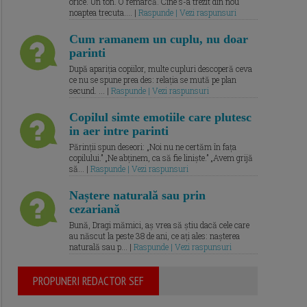
orice. Un ton. O remarcă. Cine s-a trezit din nou
noaptea trecuta.... |
Raspunde | Vezi raspunsuri
Cum ramanem un cuplu, nu doar
parinti
După apariția copiilor, multe cupluri descoperă ceva
ce nu se spune prea des: relația se mută pe plan
secund. ... |
Raspunde | Vezi raspunsuri
Copilul simte emotiile care plutesc
in aer intre parinti
Părinții spun deseori: „Noi nu ne certăm în fața
copilului.” „Ne abținem, ca să fie liniște.” „Avem grijă
să... |
Raspunde | Vezi raspunsuri
Naștere naturală sau prin
cezariană
Bună, Dragi mămici, aș vrea să știu dacă cele care
au născut la peste 38 de ani, ce ați ales: nașterea
naturală sau p... |
Raspunde | Vezi raspunsuri
PROPUNERI REDACTOR SEF