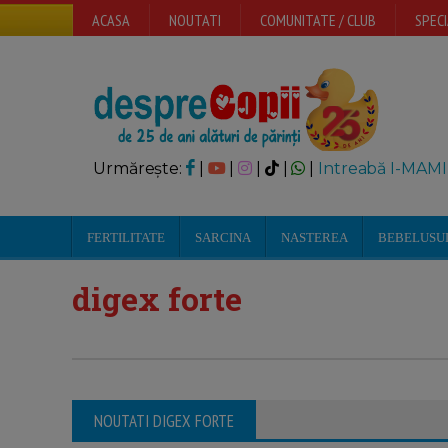
ACASA
NOUTATI
COMUNITATE / CLUB
SPECI
Urmărește:
|
|
|
|
|
Intreabă I-MAMI
FERTILITATE
SARCINA
NASTEREA
BEBELUSU
digex forte
NOUTATI DIGEX FORTE