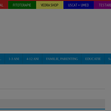
AL
FITOTERAPIE
VEDRA SHOP
USCAT + UMED
TESTARE
L
1-3 ANI
4-12 ANI
FAMILIE, PARENTING
EDUCATIE
S