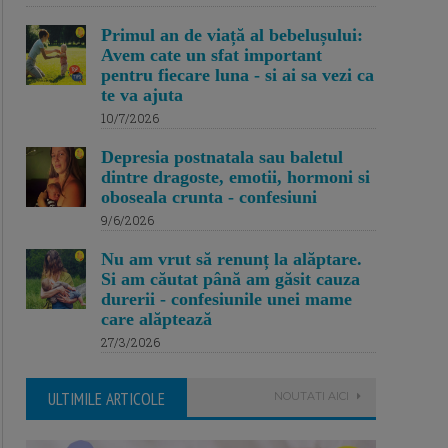
Primul an de viață al bebelușului:
Avem cate un sfat important
pentru fiecare luna - si ai sa vezi ca
te va ajuta
10/7/2026
Depresia postnatala sau baletul
dintre dragoste, emotii, hormoni si
oboseala crunta - confesiuni
9/6/2026
Nu am vrut să renunț la alăptare.
Si am căutat până am găsit cauza
durerii - confesiunile unei mame
care alăptează
27/3/2026
ULTIMILE ARTICOLE
NOUTATI AICI