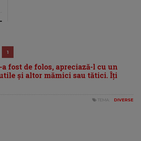
1
i-a fost de folos, apreciază-l cu un
tile și altor mămici sau tătici. Îți
TEMA:
DIVERSE