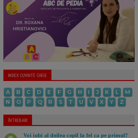
INDEX CUVINTE CHEIE
A
B
C
D
E
F
G
H
I
J
K
L
M
N
O
P
Q
R
S
T
U
V
X
Y
Z
ÎNTREBARI
Voi iubi al doilea copil la fel ca pe primul?