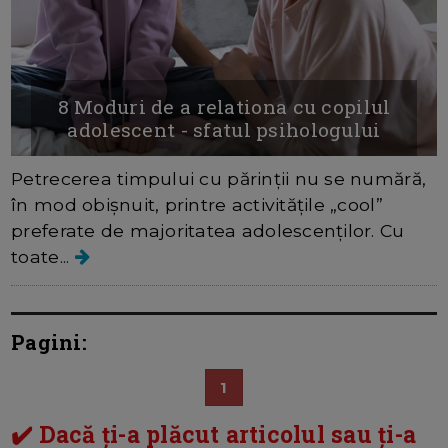
8 Moduri de a relationa cu copilul
adolescent - sfatul psihologului
Petrecerea timpului cu părinții nu se numără,
în mod obișnuit, printre activitățile „cool”
preferate de majoritatea adolescenților. Cu
toate...
Pagini:
1
✔️ Dacă ți-a plăcut articolul sau ți-a