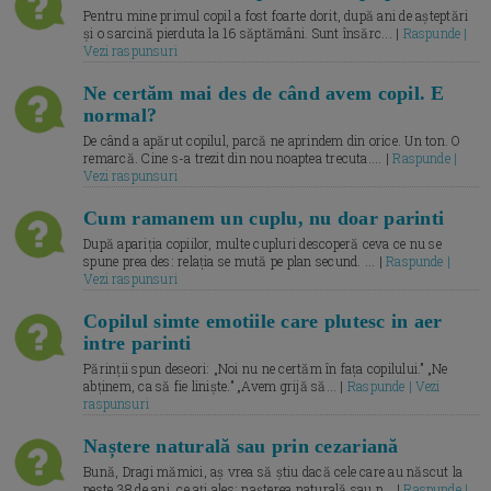
Pentru mine primul copil a fost foarte dorit, după ani de așteptări
și o sarcină pierduta la 16 săptămâni. Sunt însărc... |
Raspunde |
Vezi raspunsuri
Ne certăm mai des de când avem copil. E
normal?
De când a apărut copilul, parcă ne aprindem din orice. Un ton. O
remarcă. Cine s-a trezit din nou noaptea trecuta.... |
Raspunde |
Vezi raspunsuri
Cum ramanem un cuplu, nu doar parinti
După apariția copiilor, multe cupluri descoperă ceva ce nu se
spune prea des: relația se mută pe plan secund. ... |
Raspunde |
Vezi raspunsuri
Copilul simte emotiile care plutesc in aer
intre parinti
Părinții spun deseori: „Noi nu ne certăm în fața copilului.” „Ne
abținem, ca să fie liniște.” „Avem grijă să... |
Raspunde | Vezi
raspunsuri
Naștere naturală sau prin cezariană
Bună, Dragi mămici, aș vrea să știu dacă cele care au născut la
peste 38 de ani, ce ați ales: nașterea naturală sau p... |
Raspunde |