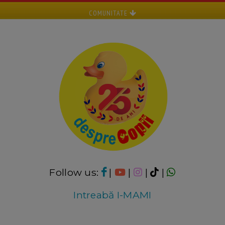
COMUNITATE
Follow us:
|
|
|
|
Intreabă I-MAMI