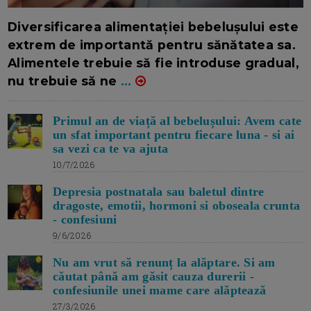
16/7/2026
AUTOR: EDITOR DC.
Diversificarea alimentației bebelușului este
extrem de importantă pentru sănătatea sa.
Alimentele trebuie să fie introduse gradual,
nu trebuie să ne
...
Primul an de viață al bebelușului: Avem cate
un sfat important pentru fiecare luna - si ai
sa vezi ca te va ajuta
10/7/2026
Depresia postnatala sau baletul dintre
dragoste, emotii, hormoni si oboseala crunta
- confesiuni
9/6/2026
Nu am vrut să renunț la alăptare. Si am
căutat până am găsit cauza durerii -
confesiunile unei mame care alăptează
27/3/2026