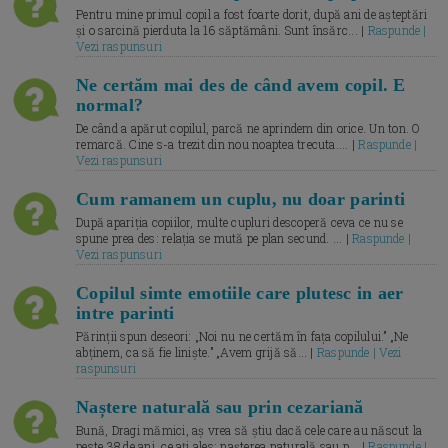
Pentru mine primul copil a fost foarte dorit, după ani de așteptări
și o sarcină pierduta la 16 săptămâni. Sunt însărc... |
Raspunde |
Vezi raspunsuri
Ne certăm mai des de când avem copil. E
normal?
De când a apărut copilul, parcă ne aprindem din orice. Un ton. O
remarcă. Cine s-a trezit din nou noaptea trecuta.... |
Raspunde |
Vezi raspunsuri
Cum ramanem un cuplu, nu doar parinti
După apariția copiilor, multe cupluri descoperă ceva ce nu se
spune prea des: relația se mută pe plan secund. ... |
Raspunde |
Vezi raspunsuri
Copilul simte emotiile care plutesc in aer
intre parinti
Părinții spun deseori: „Noi nu ne certăm în fața copilului.” „Ne
abținem, ca să fie liniște.” „Avem grijă să... |
Raspunde | Vezi
raspunsuri
Naștere naturală sau prin cezariană
Bună, Dragi mămici, aș vrea să știu dacă cele care au născut la
peste 38 de ani, ce ați ales: nașterea naturală sau p... |
Raspunde |