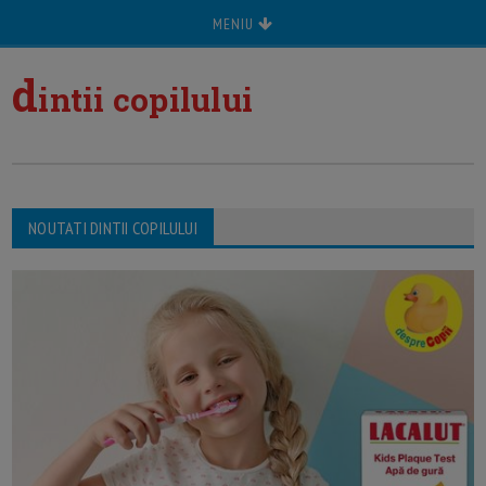
MENIU
d
intii copilului
NOUTATI DINTII COPILULUI