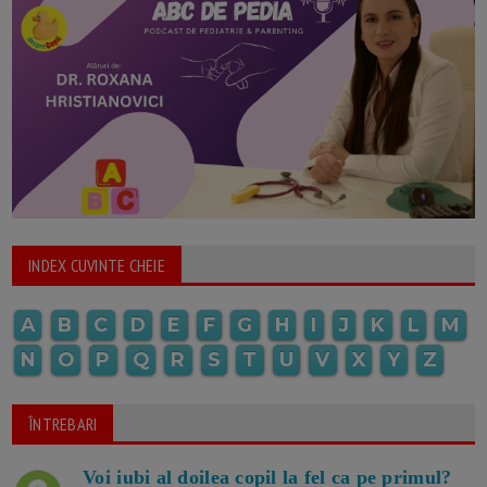
INDEX CUVINTE CHEIE
A
B
C
D
E
F
G
H
I
J
K
L
M
N
O
P
Q
R
S
T
U
V
X
Y
Z
ÎNTREBARI
Voi iubi al doilea copil la fel ca pe primul?