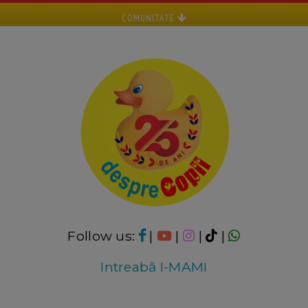
COMUNITATE
Follow us:
|
|
|
|
Intreabă I-MAMI