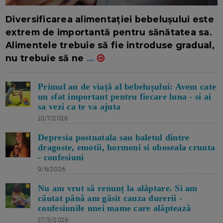
16/7/2026
AUTOR: EDITOR DC.
Diversificarea alimentației bebelușului este
extrem de importantă pentru sănătatea sa.
Alimentele trebuie să fie introduse gradual,
nu trebuie să ne
...
Primul an de viață al bebelușului: Avem cate
un sfat important pentru fiecare luna - si ai
sa vezi ca te va ajuta
10/7/2026
Depresia postnatala sau baletul dintre
dragoste, emotii, hormoni si oboseala crunta
- confesiuni
9/6/2026
Nu am vrut să renunț la alăptare. Si am
căutat până am găsit cauza durerii -
confesiunile unei mame care alăptează
27/3/2026