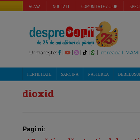
ACASA
NOUTATI
COMUNITATE / CLUB
SPECI
Urmărește:
|
|
|
|
|
Intreabă I-MAMI
FERTILITATE
SARCINA
NASTEREA
BEBELUSU
dioxid
Pagini: