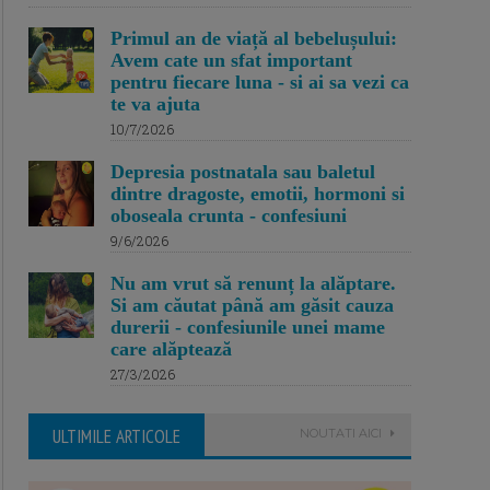
Primul an de viață al bebelușului:
Avem cate un sfat important
pentru fiecare luna - si ai sa vezi ca
te va ajuta
10/7/2026
Depresia postnatala sau baletul
dintre dragoste, emotii, hormoni si
oboseala crunta - confesiuni
9/6/2026
Nu am vrut să renunț la alăptare.
Si am căutat până am găsit cauza
durerii - confesiunile unei mame
care alăptează
27/3/2026
ULTIMILE ARTICOLE
NOUTATI AICI