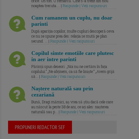
orice. Un ton. O remarcă. Cine s-a trezit din nou
noaptea trecuta.... |
Raspunde | Vezi raspunsuri
Cum ramanem un cuplu, nu doar
parinti
După apariția copiilor, multe cupluri descoperă ceva
ce nu se spune prea des: relația se mută pe plan
secund. ... |
Raspunde | Vezi raspunsuri
Copilul simte emotiile care plutesc
in aer intre parinti
Părinții spun deseori: „Noi nu ne certăm în fața
copilului.” „Ne abținem, ca să fie liniște.” „Avem grijă
să... |
Raspunde | Vezi raspunsuri
Naștere naturală sau prin
cezariană
Bună, Dragi mămici, aș vrea să știu dacă cele care
au născut la peste 38 de ani, ce ați ales: nașterea
naturală sau p... |
Raspunde | Vezi raspunsuri
PROPUNERI REDACTOR SEF