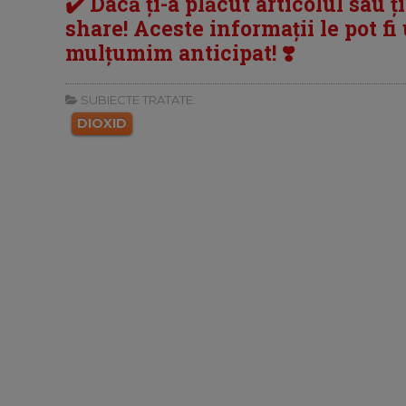
✔️ Dacă ți-a plăcut articolul sau ț
share! Aceste informații le pot fi u
mulțumim anticipat! ❣️
SUBIECTE TRATATE:
DIOXID