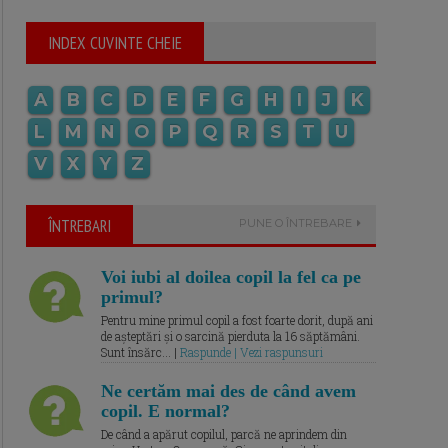
INDEX CUVINTE CHEIE
A
B
C
D
E
F
G
H
I
J
K
L
M
N
O
P
Q
R
S
T
U
V
X
Y
Z
ÎNTREBARI
PUNE O ÎNTREBARE
Voi iubi al doilea copil la fel ca pe
primul?
Pentru mine primul copil a fost foarte dorit, după ani
de așteptări și o sarcină pierduta la 16 săptămâni.
Sunt însărc... |
Raspunde | Vezi raspunsuri
Ne certăm mai des de când avem
copil. E normal?
De când a apărut copilul, parcă ne aprindem din