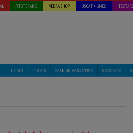
AL
FITOTERAPIE
VEDRA SHOP
USCAT + UMED
TESTARE
L
1-3 ANI
4-12 ANI
FAMILIE, PARENTING
EDUCATIE
S