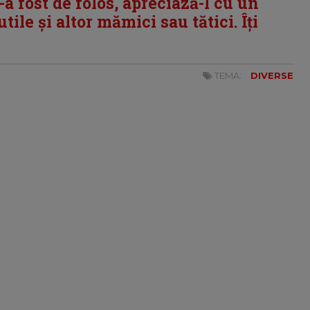
i-a fost de folos, apreciază-l cu un
tile și altor mămici sau tătici. Îți
TEMA:
DIVERSE