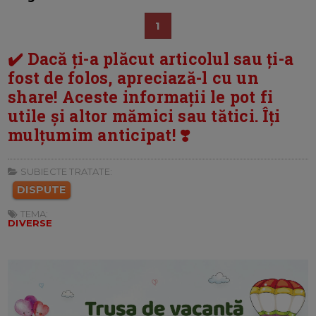
1
✔️ Dacă ți-a plăcut articolul sau ți-a
fost de folos, apreciază-l cu un
share! Aceste informații le pot fi
utile și altor mămici sau tătici. Îți
mulțumim anticipat! ❣️
SUBIECTE TRATATE:
DISPUTE
TEMA:
DIVERSE