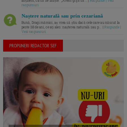
abținem, ca să fie liniște.” „Avem grijă să... |
Raspunde | Vezi
raspunsuri
Naștere naturală sau prin cezariană
Bună, Dragi mămici, aș vrea să știu dacă cele care au născut la
peste 38 de ani, ce ați ales: nașterea naturală sau p... |
Raspunde |
Vezi raspunsuri
PROPUNERI REDACTOR SEF