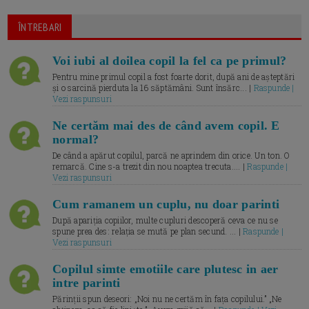
ÎNTREBARI
Voi iubi al doilea copil la fel ca pe primul?
Pentru mine primul copil a fost foarte dorit, după ani de așteptări
și o sarcină pierduta la 16 săptămâni. Sunt însărc... |
Raspunde |
Vezi raspunsuri
Ne certăm mai des de când avem copil. E
normal?
De când a apărut copilul, parcă ne aprindem din orice. Un ton. O
remarcă. Cine s-a trezit din nou noaptea trecuta.... |
Raspunde |
Vezi raspunsuri
Cum ramanem un cuplu, nu doar parinti
După apariția copiilor, multe cupluri descoperă ceva ce nu se
spune prea des: relația se mută pe plan secund. ... |
Raspunde |
Vezi raspunsuri
Copilul simte emotiile care plutesc in aer
intre parinti
Părinții spun deseori: „Noi nu ne certăm în fața copilului.” „Ne