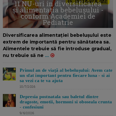
11 NU-uri in diversificarea
și alimentația bebelușului -
conform Academiei de
Pediatrie
16/7/2026
AUTOR: EDITOR DC.
Diversificarea alimentației bebelușului este
extrem de importantă pentru sănătatea sa.
Alimentele trebuie să fie introduse gradual,
nu trebuie să ne
...
Primul an de viață al bebelușului: Avem cate
un sfat important pentru fiecare luna - si ai
sa vezi ca te va ajuta
10/7/2026
Depresia postnatala sau baletul dintre
dragoste, emotii, hormoni si oboseala crunta
- confesiuni
9/6/2026