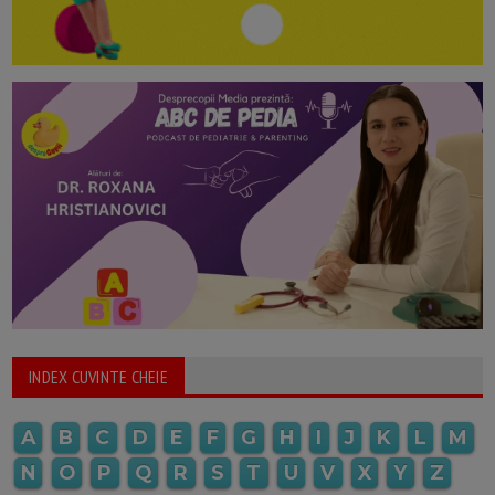
INDEX CUVINTE CHEIE
A
B
C
D
E
F
G
H
I
J
K
L
M
N
O
P
Q
R
S
T
U
V
X
Y
Z