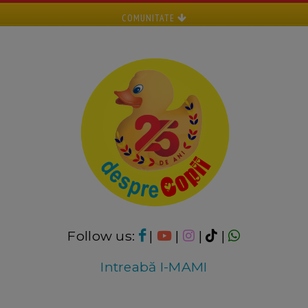
COMUNITATE
Follow us:
|
|
|
|
Intreabă I-MAMI